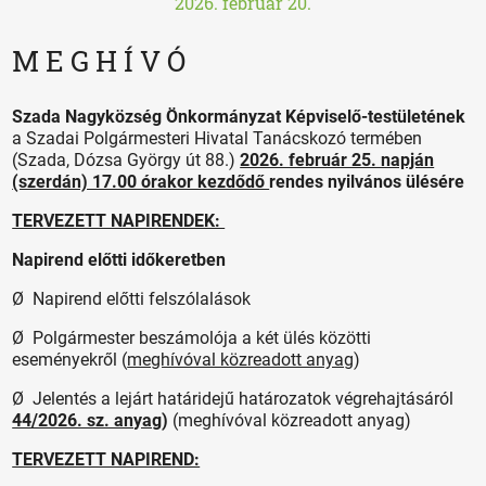
2026. február 20.
M E G H Í V Ó
Szada Nagyközség Önkormányzat Képviselő-testületének
a Szadai Polgármesteri Hivatal Tanácskozó termében
(Szada, Dózsa György út 88.)
2026. február 25. napján
(szerdán) 17.00 órakor kezdődő
rendes nyilvános ülésére
TERVEZETT NAPIRENDEK:
Napirend előtti időkeretben
Ø Napirend előtti felszólalások
Ø Polgármester beszámolója a két ülés közötti
eseményekről (
meghívóval közreadott anyag
)
Ø Jelentés a lejárt határidejű határozatok végrehajtásáról
44/2026. sz. anyag
)
(meghívóval közreadott anyag)
TERVEZETT NAPIREND: