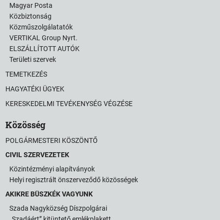
Magyar Posta
Közbiztonság
Közműszolgálatatók
VERTIKAL Group Nyrt.
ELSZÁLLÍTOTT AUTÓK
Területi szervek
TEMETKEZÉS
HAGYATÉKI ÜGYEK
KERESKEDELMI TEVÉKENYSÉG VÉGZÉSE
Közösség
POLGÁRMESTERI KÖSZÖNTŐ
CIVIL SZERVEZETEK
Közintézményi alapítványok
Helyi regisztrált önszerveződő közösségek
AKIKRE BÜSZKÉK VAGYUNK
Szada Nagyközség Díszpolgárai
„Szadáért” kitüntető emlékplakett