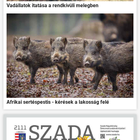
Vadállatok itatása a rendkívüli melegben
ÖNKORMÁNYZAT
ÜGYINTÉZÉS
KÖZÖSSÉG
HÍREK
VÁLASZTÁSOK
Afrikai sertéspestis - kérések a lakosság felé