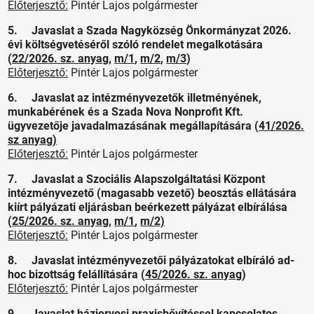
Előterjesztő:
Pintér Lajos polgármester
5. Javaslat a Szada Nagyközség Önkormányzat 2026.
évi költségvetéséről szóló rendelet megalkotására
(
22/2026. sz. anyag
,
m/1
,
m/2
,
m/3
)
Előterjesztő:
Pintér Lajos polgármester
6. Javaslat az intézményvezetők illetményének,
munkabérének és a Szada Nova Nonprofit Kft.
ügyvezetője javadalmazásának megállapítására (
41/2026.
sz anyag)
Előterjesztő:
Pintér Lajos polgármester
7. Javaslat a Szociális Alapszolgáltatási Központ
intézményvezető (magasabb vezető) beosztás ellátására
kiírt pályázati eljárásban beérkezett pályázat elbírálása
(
25/2026. sz. anyag
,
m/1
,
m/2)
Előterjesztő:
Pintér Lajos polgármester
8. Javaslat intézményvezetői pályázatokat elbíráló ad-
hoc bizottság felállítására (
45/2026. sz. anyag
)
Előterjesztő:
Pintér Lajos polgármester
9. Javaslat háziorvosi praxisbővítéssel kapcsolatos