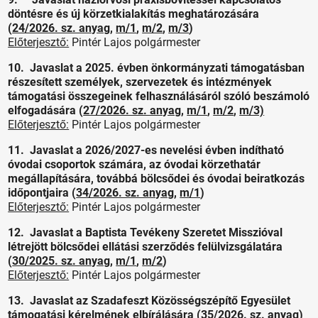
döntésre és új körzetkialakítás meghatározására
(
24/2026. sz. anyag
,
m/1
,
m/2
,
m/3
)
Előterjesztő:
Pintér Lajos polgármester
10. Javaslat a 2025. évben önkormányzati támogatásban
részesített személyek, szervezetek és intézmények
támogatási összegeinek felhasználásáról szóló beszámoló
elfogadására (
27/2026. sz. anyag
,
m/1
,
m/2
,
m/3)
Előterjesztő:
Pintér Lajos polgármester
11. Javaslat a 2026/2027-es nevelési évben indítható
óvodai csoportok számára, az óvodai körzethatár
megállapítására, továbbá bölcsődei és óvodai beiratkozás
időpontjaira (
34/2026. sz. anyag
,
m/1
)
Előterjesztő:
Pintér Lajos polgármester
12. Javaslat a Baptista Tevékeny Szeretet Misszióval
létrejött bölcsődei ellátási szerződés felülvizsgálatára
(
30/2025. sz. anyag
,
m/1
,
m/2
)
Előterjesztő:
Pintér Lajos polgármester
13. Javaslat az Szadafeszt Közösségszépítő Egyesület
támogatási kérelmének elbírálására (
35/2026. sz. anyag
)