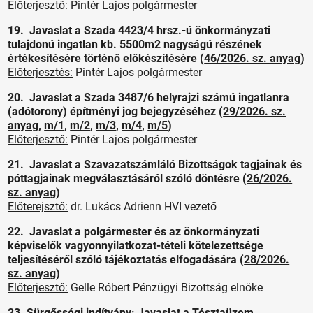
Előterjesztő:
Pintér Lajos polgármester
19. Javaslat a Szada 4423/4 hrsz.-ú önkormányzati
tulajdonú ingatlan kb. 5500m2 nagyságú részének
értékesítésére történő előkészítésére (
46/2026. sz. anyag
)
Előterjesztés:
Pintér Lajos polgármester
20. Javaslat a Szada 3487/6 helyrajzi számú ingatlanra
(adótorony) építményi jog bejegyzéséhez (
29/2026. sz.
anyag
,
m/1
,
m/2
,
m/3
,
m/4
,
m/5
)
Előterjesztő:
Pintér Lajos polgármester
21. Javaslat a Szavazatszámláló Bizottságok tagjainak és
póttagjainak megválasztásáról szóló döntésre (
26/2026.
sz. anyag
)
Előterejsztő:
dr. Lukács Adrienn HVI vezető
22. Javaslat a polgármester és az önkormányzati
képviselők vagyonnyilatkozat-tételi kötelezettsége
teljesítéséről szóló tájékoztatás elfogadására (
28/2026.
sz. anyag
)
Előterjesztő:
Gelle Róbert Pénzügyi Bizottság elnöke
23. Sürgősségi indítvány: Javaslat a Tésztaüzem