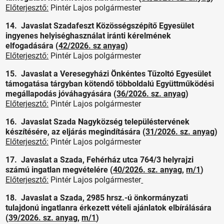
Előterjesztő:
Pintér Lajos polgármester
14. Javaslat Szadafeszt Közösségszépítő Egyesület
ingyenes helyiséghasználat iránti kérelmének
elfogadására (
42/2026. sz anyag
)
Előterjesztő:
Pintér Lajos polgármester
15. Javaslat a Veresegyházi Önkéntes Tűzoltó Egyesület
támogatása tárgyban kötendő többoldalú Együttműködési
megállapodás jóváhagyására (
36/2026. sz. anyag
)
Előterjesztő:
Pintér Lajos polgármester
16. Javaslat Szada Nagyközség településtervének
készítésére, az eljárás megindítására (
31/2026. sz. anyag
)
Előterjesztő:
Pintér Lajos polgármester
17. Javaslat a Szada, Fehérház utca 764/3 helyrajzi
számú ingatlan megvételére (
40/2026. sz. anyag
,
m/1
)
Előterjesztő:
Pintér Lajos polgármester
18. Javaslat a Szada, 2985 hrsz.-ú önkormányzati
tulajdonú ingatlanra érkezett vételi ajánlatok elbírálására
(
39/2026. sz. anyag
,
m/1
)