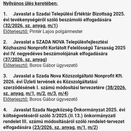
Nyilvános ülés keretében:
1. Javaslat a Szadai Települési Értéktár Bizottság 2025.
évi tevékenységéről szóló beszámoló elfogadására
(
32/2026. sz. anyag
,
m/1
)
Előterjesztő:
Pintér Lajos polgármester
2. Javaslat a SZADA NOVA Településfejlesztési
Közhasznú Nonprofit Korlátolt Felelősségű Társaság 2025
évi IV. negyedéves beszámolójának elfogadására
(
37/2026. sz. anyag
)
Előterjesztő:
Boros Gábor ügyvezető
3. Javaslat a Szada Nova Közszolgáltató Nonprofit Kft.
2026. évi Üzleti tervének és Közszolgáltatási
szerződésének I. számú módosítási tervezetére (
38/2026.
sz. anyag
,
m/1,
m/2
,
m/3
,
m/4
)
Előterjesztő:
Boros Gábor ügyvezető
4. Javaslat Szada Nagyközség Önkormányzat 2025. évi
költségvetéséről szóló 3/2025.(II.13.) önkormányzati
rendelet III. számú módosításáról szóló rendelet-tervezet
elfogadására (
23/2026. sz. anyag
,
m/1
,
m/2
)