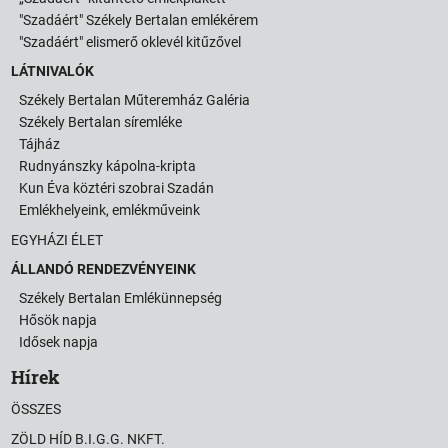
"Szadáért" Székely Bertalan emlékérem
"Szadáért" elismerő oklevél kitűzővel
LÁTNIVALÓK
Székely Bertalan Műteremház Galéria
Székely Bertalan síremléke
Tájház
Rudnyánszky kápolna-kripta
Kun Éva köztéri szobrai Szadán
Emlékhelyeink, emlékműveink
EGYHÁZI ÉLET
ÁLLANDÓ RENDEZVÉNYEINK
Székely Bertalan Emlékünnepség
Hősök napja
Idősek napja
Hírek
ÖSSZES
ZÖLD HÍD B.I.G.G. NKFT.