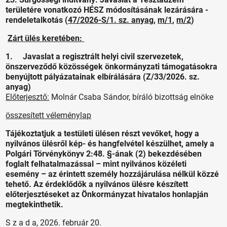
területére vonatkozó HÉSZ módosításának lezárására -
rendeletalkotás (
47/2026-S/1. sz. anyag
,
m/1
,
m/2
)
Zárt ülés keretében:
1. Javaslat a regisztrált helyi civil szervezetek,
önszerveződő közösségek önkormányzati támogatásokra
benyújtott pályázatainak elbírálására (Z/33/2026. sz.
anyag)
Előterjesztő:
Molnár Csaba Sándor, bíráló bizottság elnöke
összesített véleménylap
Tájékoztatjuk a testületi ülésen részt vevőket, hogy a
nyilvános ülésről kép- és hangfelvétel készülhet, amely a
Polgári Törvénykönyv 2:48. §-ának (2) bekezdésében
foglalt felhatalmazással – mint nyilvános közéleti
esemény – az érintett személy hozzájárulása nélkül közzé
tehető. Az érdeklődők a nyilvános ülésre készített
előterjesztéseket az Önkormányzat hivatalos honlapján
megtekinthetik.
S z a d a, 2026. február 20.