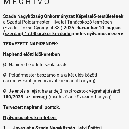
M E G H Í V Ó
Szada Nagyközség Önkormányzat Képviselő-testületének
a Szadai Polgármesteri Hivatal Tanácskozó termében
(Szada, Dózsa György út 88.)
2025. december 10. napján
(szerdán) 17.00 órakor kezdődő
rendes nyilvános ülésére
TERVEZETT NAPIRENDEK:
Napirend előtti időkeretben
Ø Napirend előtti felszólalások
Ø Polgármester beszámolója a két ülés közötti
eseményekről (
meghívóval közreadott anyag
)
Ø Jelentés a lejárt határidejű határozatok végrehajtásáról
180/2025. sz. anyag)
(
meghívóval közreadott anyag
)
Tervezett napirendi pontok:
Nyilvános ülés keretében
1. Javaslat a Szada Nagyközség Helyi Építési