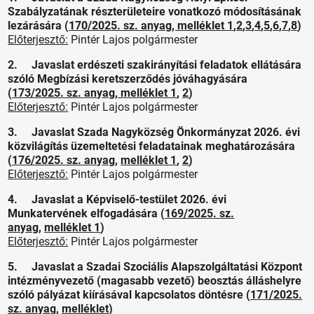
Szabályzatának részterületeire vonatkozó módosításának
lezárására (
170/2025. sz. anyag,
melléklet 1
,
2
,
3
,
4
,
5
,
6
,
7
,
8
)
Előterjesztő:
Pintér Lajos polgármester
2. Javaslat erdészeti szakirányítási feladatok ellátására
szóló Megbízási keretszerződés jóváhagyására
(
173/2025. sz. anyag
,
melléklet 1
,
2
)
Előterjesztő:
Pintér Lajos polgármester
3. Javaslat Szada Nagyközség Önkormányzat 2026. évi
közvilágítás üzemeltetési feladatainak meghatározására
(
176/2025. sz. anyag
,
melléklet 1
,
2
)
Előterjesztő:
Pintér Lajos polgármester
4. Javaslat a Képviselő-testület 2026. évi
Munkatervének elfogadására (
169/2025. sz.
anyag
,
melléklet 1
)
Előterjesztő:
Pintér Lajos polgármester
5. Javaslat a Szadai Szociális Alapszolgáltatási Központ
intézményvezető (magasabb vezető) beosztás álláshelyre
szóló pályázat kiírásával kapcsolatos döntésre (
171/2025.
sz. anyag
,
melléklet
)