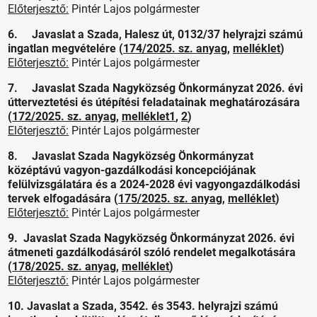
Előterjesztő:
Pintér Lajos polgármester
6. Javaslat a Szada, Halesz út, 0132/37 helyrajzi számú
ingatlan megvételére (
174/2025. sz. anyag
,
melléklet
)
Előterjesztő:
Pintér Lajos polgármester
7. Javaslat Szada Nagyközség Önkormányzat 2026. évi
útterveztetési és útépítési feladatainak meghatározására
(
172/2025. sz. anyag
,
melléklet1
,
2
)
Előterjesztő:
Pintér Lajos polgármester
8. Javaslat Szada Nagyközség Önkormányzat
középtávú vagyon-gazdálkodási koncepciójának
felülvizsgálatára és a 2024-2028 évi vagyongazdálkodási
tervek elfogadására (
175/2025. sz. anyag
,
melléklet
)
Előterjesztő:
Pintér Lajos polgármester
9. Javaslat Szada Nagyközség Önkormányzat 2026. évi
átmeneti gazdálkodásáról szóló rendelet megalkotására
(
178/2025. sz. anyag
,
melléklet
)
Előterjesztő:
Pintér Lajos polgármester
10. Javaslat a Szada, 3542. és 3543. helyrajzi számú