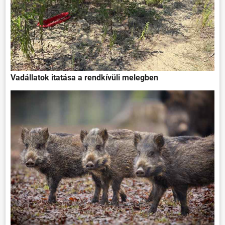
Vadállatok itatása a rendkívüli melegben