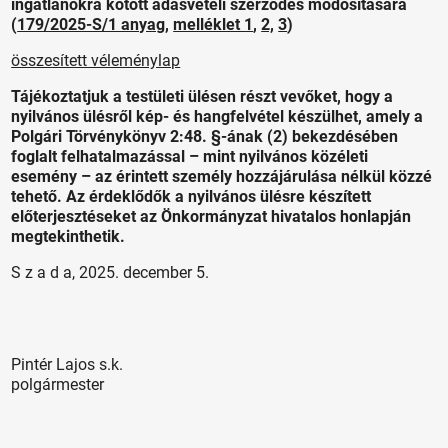
ingatlanokra kötött adásvételi szerződés módosítására
(
179/2025-S/1 anyag
,
melléklet 1
,
2,
3
)
összesített véleménylap
Tájékoztatjuk a testületi ülésen részt vevőket, hogy a
nyilvános ülésről kép- és hangfelvétel készülhet, amely a
Polgári Törvénykönyv 2:48. §-ának (2) bekezdésében
foglalt felhatalmazással – mint nyilvános közéleti
esemény – az érintett személy hozzájárulása nélkül közzé
tehető. Az érdeklődők a nyilvános ülésre készített
előterjesztéseket az Önkormányzat hivatalos honlapján
megtekinthetik.
S z a d a, 2025. december 5.
Pintér Lajos s.k.
polgármester