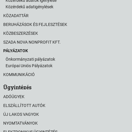
Közérdekű adatok igénylése
Közérdekű adatigénylések
KÖZADATTÁR
BERUHÁZÁSOK ÉS FEJLESZTÉSEK
KÖZBESZERZÉSEK
SZADA NOVA NONPROFIT KFT.
PÁLYÁZATOK
Önkormányzati pályázatok
Európai Uniós Pályázatok
KOMMUNIKÁCIÓ
Ügyintézés
ADÓÜGYEK
ELSZÁLLÍTOTT AUTÓK
ÚJ LAKOS VAGYOK
NYOMTATVÁNYOK
ELEKTRONIKUS ÜGYINTÉZÉS