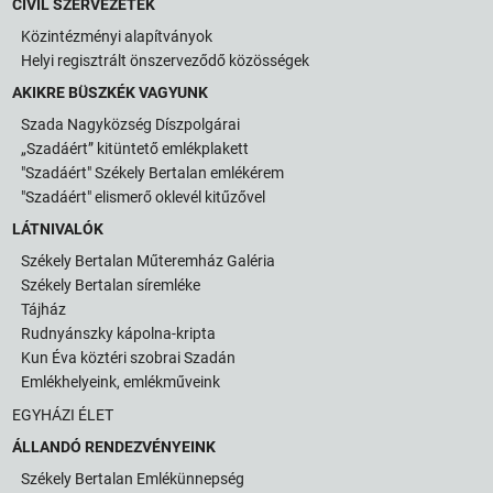
CIVIL SZERVEZETEK
Közintézményi alapítványok
Helyi regisztrált önszerveződő közösségek
AKIKRE BÜSZKÉK VAGYUNK
Szada Nagyközség Díszpolgárai
„Szadáért” kitüntető emlékplakett
"Szadáért" Székely Bertalan emlékérem
"Szadáért" elismerő oklevél kitűzővel
LÁTNIVALÓK
Székely Bertalan Műteremház Galéria
Székely Bertalan síremléke
Tájház
Rudnyánszky kápolna-kripta
Kun Éva köztéri szobrai Szadán
Emlékhelyeink, emlékműveink
EGYHÁZI ÉLET
ÁLLANDÓ RENDEZVÉNYEINK
Székely Bertalan Emlékünnepség