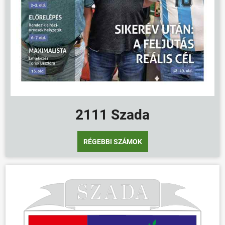
ÖNKORMÁNYZAT
ÜGYINTÉZÉS
KÖZÖSSÉG
HÍREK
2111 Szada
VÁLASZTÁSOK
RÉGEBBI SZÁMOK