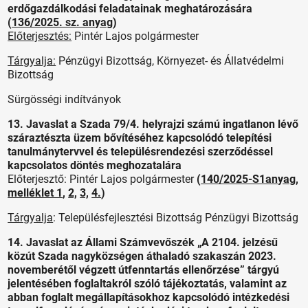
erdőgazdálkodási feladatainak meghatározására
(
136/2025. sz. anyag
)
Előterjesztés:
Pintér Lajos polgármester
Tárgyalja:
Pénzügyi Bizottság, Környezet- és Állatvédelmi
Bizottság
Sürgösségi indítványok
13. Javaslat a Szada 79/4. helyrajzi számú ingatlanon lévő
száraztészta üzem bővítéséhez kapcsolódó telepítési
tanulmánytervvel és településrendezési szerződéssel
kapcsolatos döntés meghozatalára
Előterjesztő: Pintér Lajos polgármester
(
140/2025-S1anyag
,
melléklet 1
,
2,
3,
4.
)
Tárgyalja
: Településfejlesztési Bizottság Pénzügyi Bizottság
14. Javaslat az Állami Számvevőszék „A 2104. jelzésű
közút Szada nagyközségen áthaladó szakaszán 2023.
novemberétől végzett útfenntartás ellenőrzése” tárgyú
jelentésében foglaltakról szóló tájékoztatás, valamint az
abban foglalt megállapításokhoz kapcsolódó intézkedési