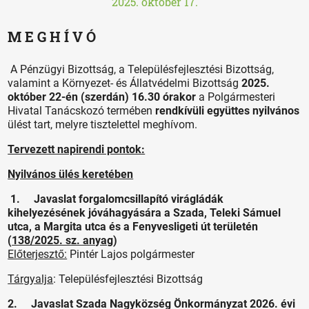
2025. október 17.
M E G H Í V Ó
A Pénzügyi Bizottság, a Településfejlesztési Bizottság,
valamint a Környezet- és Állatvédelmi Bizottság
2025.
október 22-én (szerdán) 16.30 órakor
a Polgármesteri
Hivatal Tanácskozó termében
rendkívüli együttes nyilvános
ülést tart, melyre tisztelettel meghívom.
Tervezett napirendi pontok:
Nyilvános ülés keretében
1. Javaslat forgalomcsillapító virágládák
kihelyezésének jóváhagyására a Szada, Teleki Sámuel
utca, a Margita utca és a Fenyvesligeti út területén
(
138/2025. sz. anyag
)
Előterjesztő:
Pintér Lajos polgármester
Tárgyalja
: Településfejlesztési Bizottság
2. Javaslat Szada Nagyközség Önkormányzat 2026. évi