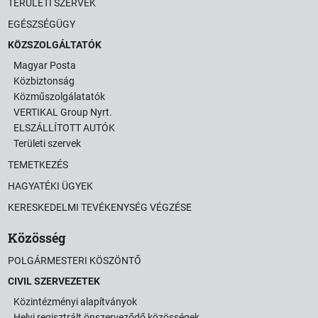
TERÜLETI SZERVEK
EGÉSZSÉGÜGY
KÖZSZOLGÁLTATÓK
Magyar Posta
Közbiztonság
Közműszolgálatatók
VERTIKAL Group Nyrt.
ELSZÁLLÍTOTT AUTÓK
Területi szervek
TEMETKEZÉS
HAGYATÉKI ÜGYEK
KERESKEDELMI TEVÉKENYSÉG VÉGZÉSE
Közösség
POLGÁRMESTERI KÖSZÖNTŐ
CIVIL SZERVEZETEK
Közintézményi alapítványok
Helyi regisztrált önszerveződő közösségek