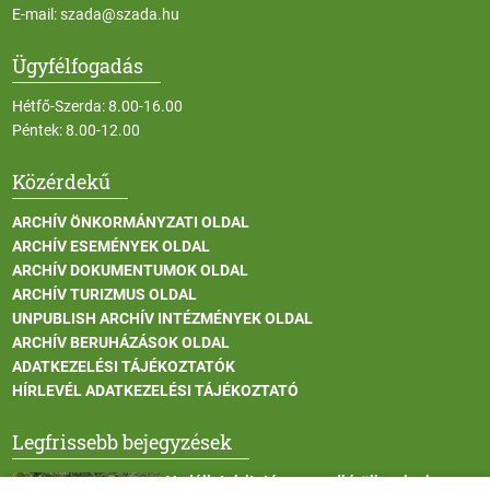
E-mail:
szada@szada.hu
Ügyfélfogadás
Hétfő-Szerda: 8.00-16.00
Péntek: 8.00-12.00
Közérdekű
ARCHÍV ÖNKORMÁNYZATI OLDAL
ARCHÍV ESEMÉNYEK OLDAL
ARCHÍV DOKUMENTUMOK OLDAL
ARCHÍV TURIZMUS OLDAL
UNPUBLISH ARCHÍV INTÉZMÉNYEK OLDAL
ARCHÍV BERUHÁZÁSOK OLDAL
ADATKEZELÉSI TÁJÉKOZTATÓK
HÍRLEVÉL ADATKEZELÉSI TÁJÉKOZTATÓ
Legfrissebb bejegyzések
Vadállatok itatása a rendkívüli melegben