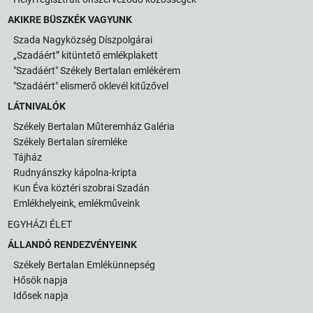
AKIKRE BÜSZKÉK VAGYUNK
Szada Nagyközség Díszpolgárai
„Szadáért” kitüntető emlékplakett
"Szadáért" Székely Bertalan emlékérem
"Szadáért" elismerő oklevél kitűzővel
LÁTNIVALÓK
Székely Bertalan Műteremház Galéria
Székely Bertalan síremléke
Tájház
Rudnyánszky kápolna-kripta
Kun Éva köztéri szobrai Szadán
Emlékhelyeink, emlékműveink
EGYHÁZI ÉLET
ÁLLANDÓ RENDEZVÉNYEINK
Székely Bertalan Emlékünnepség
Hősök napja
Idősek napja