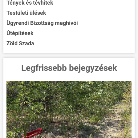
Tények és tévhitek
Testületi ülések
Ügyrendi Bizottság meghívói
Útépítések
Zöld Szada
Legfrissebb bejegyzések