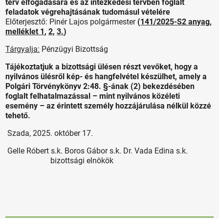
terv elfogadására és az intézkedési tervben foglalt
feladatok végrehajtásának tudomásul vételére
Előterjesztő: Pinér Lajos polgármester
(
141/2025-S2 anyag
,
melléklet 1
,
2,
3.
)
Tárgyalja:
Pénzügyi Bizottság
Tájékoztatjuk a bizottsági ülésen részt vevőket, hogy a
nyilvános ülésről kép- és hangfelvétel készülhet, amely a
Polgári Törvénykönyv 2:48. §-ának (2) bekezdésében
foglalt felhatalmazással – mint nyilvános közéleti
esemény – az érintett személy hozzájárulása nélkül közzé
tehető.
Szada, 2025. október 17.
Gelle Róbert s.k. Boros Gábor s.k. Dr. Vada Edina s.k.
bizottsági elnökök