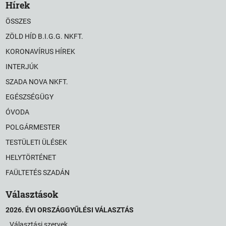
Hírek
ÖSSZES
ZÖLD HÍD B.I.G.G. NKFT.
KORONAVÍRUS HÍREK
INTERJÚK
SZADA NOVA NKFT.
EGÉSZSÉGÜGY
ÓVODA
POLGÁRMESTER
TESTÜLETI ÜLÉSEK
HELYTÖRTÉNET
FAÜLTETÉS SZADÁN
Választások
2026. ÉVI ORSZÁGGYŰLÉSI VÁLASZTÁS
Választási szervek