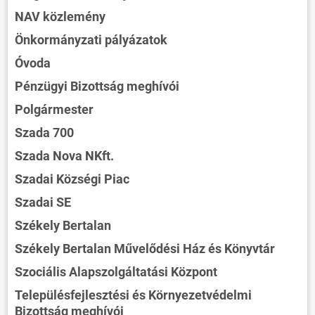
NAV közlemény
Önkormányzati pályázatok
Óvoda
Pénzügyi Bizottság meghívói
Polgármester
Szada 700
Szada Nova NKft.
Szadai Községi Piac
Szadai SE
Székely Bertalan
Székely Bertalan Művelődési Ház és Könyvtár
Szociális Alapszolgáltatási Központ
Településfejlesztési és Környezetvédelmi
Bizottság meghívói