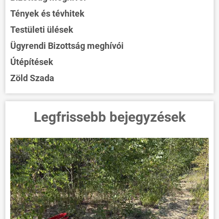
Tények és tévhitek
Testületi ülések
Ügyrendi Bizottság meghívói
Útépítések
Zöld Szada
Legfrissebb bejegyzések