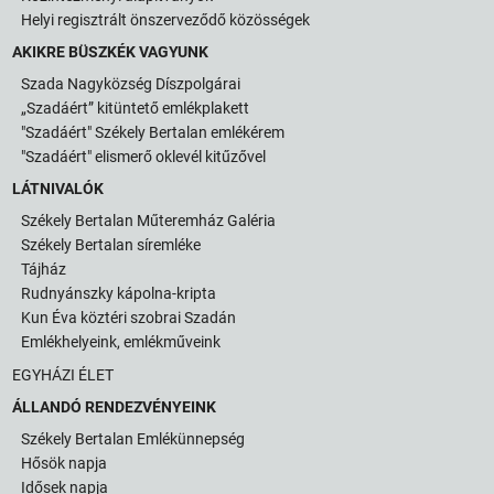
Helyi regisztrált önszerveződő közösségek
AKIKRE BÜSZKÉK VAGYUNK
Szada Nagyközség Díszpolgárai
„Szadáért” kitüntető emlékplakett
"Szadáért" Székely Bertalan emlékérem
"Szadáért" elismerő oklevél kitűzővel
LÁTNIVALÓK
Székely Bertalan Műteremház Galéria
Székely Bertalan síremléke
Tájház
Rudnyánszky kápolna-kripta
Kun Éva köztéri szobrai Szadán
Emlékhelyeink, emlékműveink
EGYHÁZI ÉLET
ÁLLANDÓ RENDEZVÉNYEINK
Székely Bertalan Emlékünnepség
Hősök napja
Idősek napja