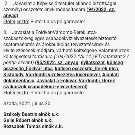
2. Javaslat a Képviselő-testület állandó bizottságai
személyi összetételének módosítására
(
94/2022. sz.
anyag
)
Előterjesztő:
Pintér Lajos polgármester
3. Javaslat a Földvár-Várdomb-Berek utca-
szakaszokvégleges csapadékvíz-elvezetését biztosító
csatornaépítés és árokburkolás terveztetésének és
kivitelezésének módjára, várható költségeire, valamint azok
költségvetési
forrásaira (104/2022.(VII.14.) KT-határozat 2./
pontja szerint)
(
95/2022. sz. anyag
,
nyilatkozat
,
költség
összesítő_Földvár utca
,
költség összesítő_Berek utca
,
Kisfaludy, Várdombi vízelvezetés kísérőlevél
,
Ajánlati
dokumentáció
,
Javaslat a Földvár, Várdombi, Berek
szakaszok csapadékvíz-elvezetéséről
)
Előterjesztő:
Pintér Lajos polgármester
Szada, 2022. július 20.
Székely Beatrix elnök s.k.
Gelle Róbert elnök s.k.
Rezsabek Tamás elnök s.k.