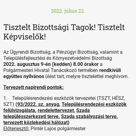
2022. július 22.
Tisztelt Bizottsági Tagok! Tisztelt
Képviselők!
Az Ügyrendi Bizottság, a Pénzügyi Bizottság, valamint a
Településfejlesztési és Környezetvédelmi Bizottság
2022. augusztus 9-én (kedden) 8.00 órakor
a
Polgármesteri Hivatal Tanácskozó termében
rendkívüli
együttes nyilvános
ülést tart, melyre tisztelettel meghívom.
Tervezett napirendi pontok:
1. Településrendezési eszközök tervezetei (TSZT, HÉSZ,
SZT)
(
93/2022. sz. anyag
,
Településrendezési eszközök
felülvizsgálata
,
rendelettervezet
,
Szada
településszerkezeti terve
,
Szada szabályozási terve
,
tervezett közlekedési hálózat
)
Előterjesztő:
Pintér Lajos polgármester