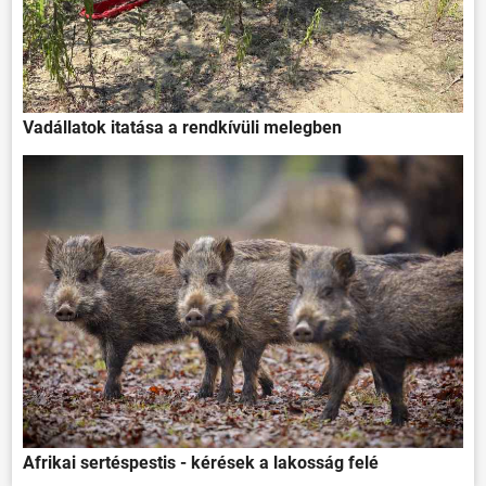
Vadállatok itatása a rendkívüli melegben
Afrikai sertéspestis - kérések a lakosság felé