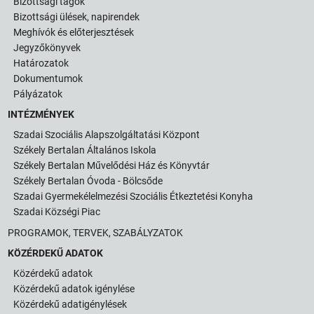
Bizottsági tagok
Bizottsági ülések, napirendek
Meghívók és előterjesztések
Jegyzőkönyvek
Határozatok
Dokumentumok
Pályázatok
INTÉZMÉNYEK
Szadai Szociális Alapszolgáltatási Központ
Székely Bertalan Általános Iskola
Székely Bertalan Művelődési Ház és Könyvtár
Székely Bertalan Óvoda - Bölcsőde
Szadai Gyermekélelmezési Szociális Étkeztetési Konyha
Szadai Községi Piac
PROGRAMOK, TERVEK, SZABÁLYZATOK
KÖZÉRDEKŰ ADATOK
Közérdekű adatok
Közérdekű adatok igénylése
Közérdekű adatigénylések