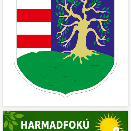
ÖNKORMÁNYZAT
ÜGYINTÉZÉS
KÖZÖSSÉG
HÍREK
VÁLASZTÁSOK