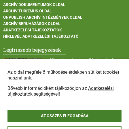
ARCHÍV DOKUMENTUMOK OLDAL
ARCHÍV TURIZMUS OLDAL
UNPUBLISH ARCHÍV INTÉZMÉNYEK OLDAL
ARCHÍV BERUHÁZÁSOK OLDAL
ADATKEZELÉSI TÁJÉKOZTATÓK
HÍRLEVÉL ADATKEZELÉSI TÁJÉKOZTATÓ
Legfrissebb bejegyzések
Vadállatok itatása a rendkívüli melegben
Az oldal megfelelő működése érdekben sütiket (cookie)
használunk.
Bővebb információkért tájékozódjon az
Adatkezelési
Afrikai sertéspestis - kérések a lakosság felé
tájékoztatók
segítségével!
AZ ÖSSZES ELFOGADÁSA