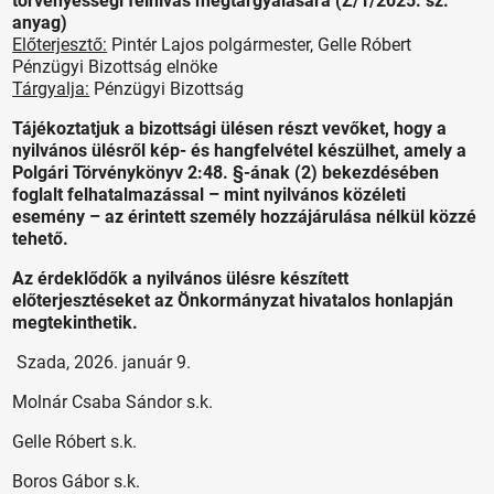
törvényességi felhívás megtárgyalására (Z/1/2025. sz.
anyag)
Előterjesztő:
Pintér Lajos polgármester, Gelle Róbert
Pénzügyi Bizottság elnöke
Tárgyalja:
Pénzügyi Bizottság
Tájékoztatjuk a bizottsági ülésen részt vevőket, hogy a
nyilvános ülésről kép- és hangfelvétel készülhet, amely a
Polgári Törvénykönyv 2:48. §-ának (2) bekezdésében
foglalt felhatalmazással – mint nyilvános közéleti
esemény – az érintett személy hozzájárulása nélkül közzé
tehető.
Az érdeklődők a nyilvános ülésre készített
előterjesztéseket az Önkormányzat hivatalos honlapján
megtekinthetik.
Szada, 2026. január 9.
Molnár Csaba Sándor s.k.
Gelle Róbert s.k.
Boros Gábor s.k.