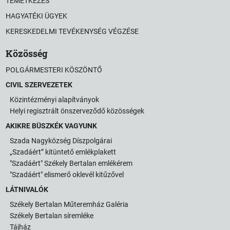
TEMETKEZÉS
HAGYATÉKI ÜGYEK
KERESKEDELMI TEVÉKENYSÉG VÉGZÉSE
Közösség
POLGÁRMESTERI KÖSZÖNTŐ
CIVIL SZERVEZETEK
Közintézményi alapítványok
Helyi regisztrált önszerveződő közösségek
AKIKRE BÜSZKÉK VAGYUNK
Szada Nagyközség Díszpolgárai
„Szadáért” kitüntető emlékplakett
"Szadáért" Székely Bertalan emlékérem
"Szadáért" elismerő oklevél kitűzővel
LÁTNIVALÓK
Székely Bertalan Műteremház Galéria
Székely Bertalan síremléke
Tájház