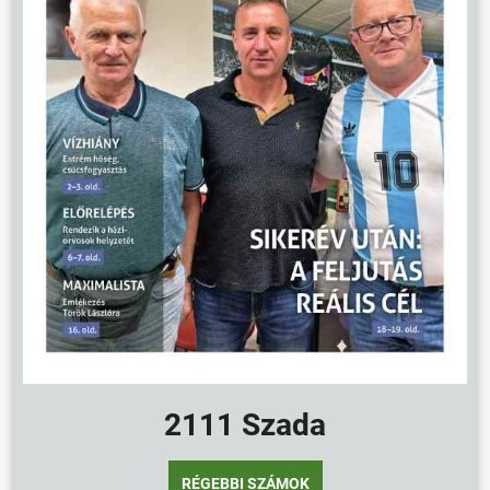
2111 Szada
ÖNKORMÁNYZAT
ÜGYINTÉZÉS
RÉGEBBI SZÁMOK