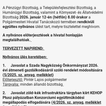
A Pénzügyi Bizottság, a Településfejlesztési Bizottság, a
Humánügyi Bizottság, valamint a Környezet- és Állatvédelmi
Bizottság
2026. január 12-én (hétfőn) 8.00 órakor
a
Polgármesteri Hivatal Tanácskozó termében
rendkívüli
együttes nyilvános
ülést tart, melyre tisztelettel meghívom.
A nyilvános előterjesztések a hivatal honlapján
megtalálhatóak.
TERVEZETT NAPIREND:
Nyilvános ülés keretében:
1. Javaslat a Szada Nagyközség Önkormányzat 2026.
évi átmeneti gazdálkodásáról szóló rendelet módosítására
(
5/2025. sz. anyag
,
melléklet
)
Előterjesztő:
Pintér Lajos polgármester
Tárgyalja:
minden állandó bizottság
2. Javaslat zöld-kék infrastruktúra tárgyban kiírt KEHOP
Plusz pályázatban Konzorciumi együttműködési
megállapodás elfogadására (
4/2026. sz. anyag
,
melléklet