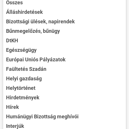
Összes
Álláshirdetések
Bizottsági ülések, napirendek
Bűnmegelőzés, bűnügy
DtKH
Egészségügy
Európai Uniós Pályázatok
Faültetés Szadán
Helyi gazdaság
Helytörténet
Hirdetmények
Hírek
Humánügyi Bizottság meghívói
Interjúk