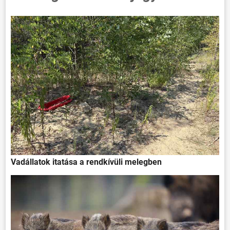
Vadállatok itatása a rendkívüli melegben