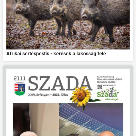
Afrikai sertéspestis - kérések a lakosság felé