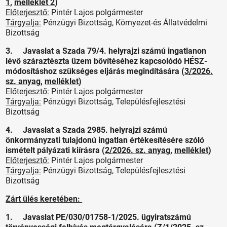
1
,
melléklet 2
)
Előterjesztő:
Pintér Lajos polgármester
Tárgyalja:
Pénzügyi Bizottság, Környezet-és Állatvédelmi
Bizottság
3. Javaslat a Szada 79/4. helyrajzi számú ingatlanon
lévő száraztészta üzem bővítéséhez kapcsolódó HÉSZ-
módosításhoz szükséges eljárás megindítására (
3/2026.
sz. anyag
,
melléklet
)
Előterjesztő:
Pintér Lajos polgármester
Tárgyalja:
Pénzügyi Bizottság, Településfejlesztési
Bizottság
4. Javaslat a Szada 2985. helyrajzi számú
önkormányzati tulajdonú ingatlan értékesítésére szóló
ismételt pályázati kiírásra (
2/2026. sz. anyag
,
melléklet
)
Előterjesztő:
Pintér Lajos polgármester
Tárgyalja:
Pénzügyi Bizottság, Településfejlesztési
Bizottság
Zárt ülés keretében:
1. Javaslat PE/030/01758-1/2025. ügyiratszámú