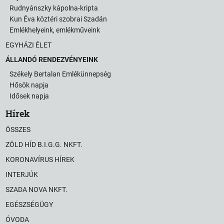
Rudnyánszky kápolna-kripta
Kun Éva köztéri szobrai Szadán
Emlékhelyeink, emlékműveink
EGYHÁZI ÉLET
ÁLLANDÓ RENDEZVÉNYEINK
Székely Bertalan Emlékünnepség
Hősök napja
Idősek napja
Hírek
ÖSSZES
ZÖLD HÍD B.I.G.G. NKFT.
KORONAVÍRUS HÍREK
INTERJÚK
SZADA NOVA NKFT.
EGÉSZSÉGÜGY
ÓVODA