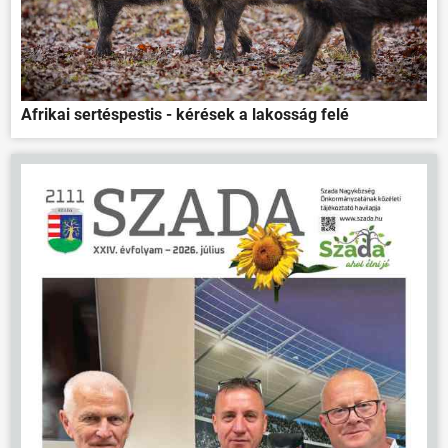
Afrikai sertéspestis - kérések a lakosság felé