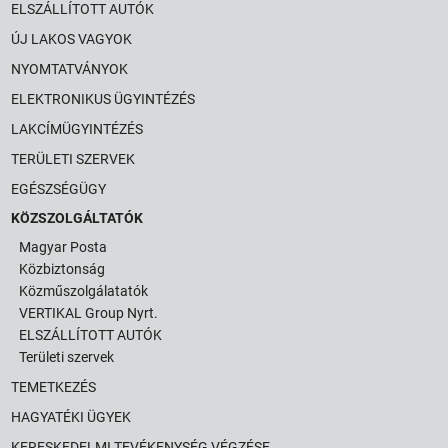
ELSZÁLLÍTOTT AUTÓK
ÚJ LAKOS VAGYOK
NYOMTATVÁNYOK
ELEKTRONIKUS ÜGYINTÉZÉS
LAKCÍMÜGYINTÉZÉS
TERÜLETI SZERVEK
EGÉSZSÉGÜGY
KÖZSZOLGÁLTATÓK
Magyar Posta
Közbiztonság
Közműszolgálatatók
VERTIKAL Group Nyrt.
ELSZÁLLÍTOTT AUTÓK
Területi szervek
TEMETKEZÉS
HAGYATÉKI ÜGYEK
KERESKEDELMI TEVÉKENYSÉG VÉGZÉSE