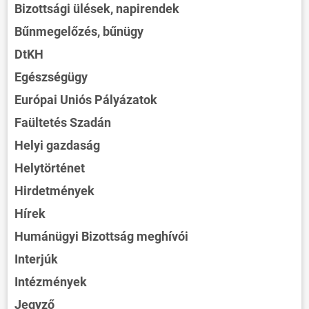
Bizottsági ülések, napirendek
Bűnmegelőzés, bűnügy
DtKH
Egészségügy
Európai Uniós Pályázatok
Faültetés Szadán
Helyi gazdaság
Helytörténet
Hirdetmények
Hírek
Humánügyi Bizottság meghívói
Interjúk
Intézmények
Jegyző