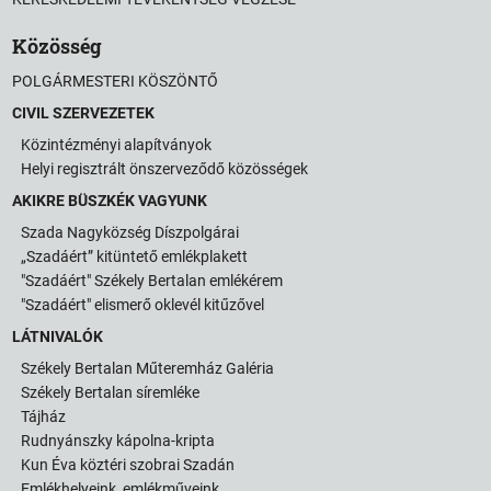
Közösség
POLGÁRMESTERI KÖSZÖNTŐ
CIVIL SZERVEZETEK
Közintézményi alapítványok
Helyi regisztrált önszerveződő közösségek
AKIKRE BÜSZKÉK VAGYUNK
Szada Nagyközség Díszpolgárai
„Szadáért” kitüntető emlékplakett
"Szadáért" Székely Bertalan emlékérem
"Szadáért" elismerő oklevél kitűzővel
LÁTNIVALÓK
Székely Bertalan Műteremház Galéria
Székely Bertalan síremléke
Tájház
Rudnyánszky kápolna-kripta
Kun Éva köztéri szobrai Szadán
Emlékhelyeink, emlékműveink