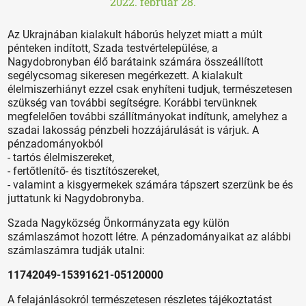
2022. február 28.
Az Ukrajnában kialakult háborús helyzet miatt a múlt
pénteken indított, Szada testvértelepülése, a
Nagydobronyban élő barátaink számára összeállított
segélycsomag sikeresen megérkezett. A kialakult
élelmiszerhiányt ezzel csak enyhíteni tudjuk, természetesen
szükség van további segítségre. Korábbi tervünknek
megfelelően további szállítmányokat indítunk, amelyhez a
szadai lakosság pénzbeli hozzájárulását is várjuk. A
pénzadományokból
- tartós élelmiszereket,
- fertőtlenítő- és tisztítószereket,
- valamint a kisgyermekek számára tápszert szerzünk be és
juttatunk ki Nagydobronyba.
Szada Nagyközség Önkormányzata egy külön
számlaszámot hozott létre. A pénzadományaikat az alábbi
számlaszámra tudják utalni:
11742049-15391621-05120000
A felajánlásokról természetesen részletes tájékoztatást