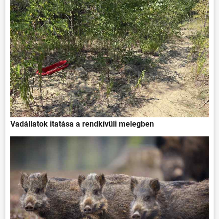
Vadállatok itatása a rendkívüli melegben