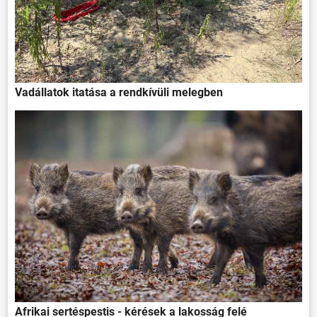
Vadállatok itatása a rendkívüli melegben
Afrikai sertéspestis - kérések a lakosság felé