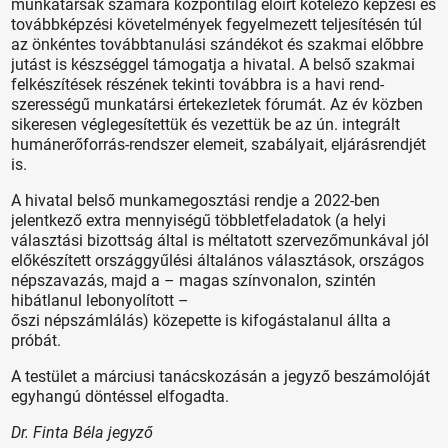
munkatársak számára központilag előírt kötelező képzési és
továbbképzési követelmények fegyelmezett teljesítésén túl
az önkéntes továbbtanulási szándékot és szakmai előbbre
jutást is készséggel támogatja a hivatal. A belső szakmai
felkészítések részének tekinti továbbra is a havi rend­
szerességű munkatársi értekezletek fórumát. Az év közben
sikeresen véglegesítettük és vezettük be az ún. integrált
humánerőforrás-rendszer elemeit, szabályait, eljárásrendjét
is.
A hivatal belső munkamegosztási rendje a 2022-ben
jelentkező extra mennyiségű többletfeladatok (a helyi
választási bizottság által is méltatott szervezőmunkával jól
előkészített országgyűlési általános választások, országos
népszavazás, majd a – magas színvonalon, szintén
hibátlanul lebonyolított –
őszi népszámlálás) közepette is kifogástalanul állta a
próbát.
A testület a márciusi tanácskozásán a jegyző beszámolóját
egyhangú döntéssel elfogadta.
Dr. Finta Béla jegyző