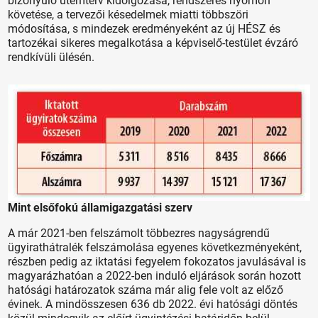
bizonyuló ütemterv kidolgozása, rendszeres nyomon
követése, a tervezői késedelmek miatti többszöri
módosítása, s mindezek eredményeként az új HÉSZ és
tartozékai sikeres megalkotása a képviselő-testület évzáró
rendkívüli ülésén.
Mint elsőfokú államigazgatási szerv
A már 2021-ben felszámolt többezres nagyságrendű
ügyirathátralék felszámolása egyenes következményeként,
részben pedig az iktatási fegyelem fokozatos javulásával is
magyarázhatóan a 2022-ben induló eljárások során hozott
hatósági határozatok száma már alig fele volt az előző
évinek. A mindösszesen 636 db 2022. évi hatósági döntés