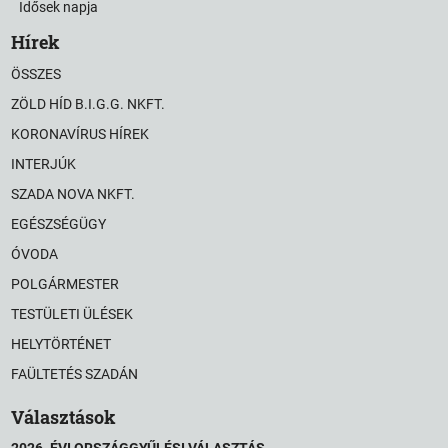
Idősek napja
Hírek
ÖSSZES
ZÖLD HÍD B.I.G.G. NKFT.
KORONAVÍRUS HÍREK
INTERJÚK
SZADA NOVA NKFT.
EGÉSZSÉGÜGY
ÓVODA
POLGÁRMESTER
TESTÜLETI ÜLÉSEK
HELYTÖRTÉNET
FAÜLTETÉS SZADÁN
Választások
2026. ÉVI ORSZÁGGYŰLÉSI VÁLASZTÁS