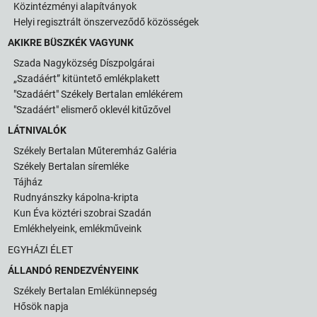
Közintézményi alapítványok
Helyi regisztrált önszerveződő közösségek
AKIKRE BÜSZKÉK VAGYUNK
Szada Nagyközség Díszpolgárai
„Szadáért” kitüntető emlékplakett
"Szadáért" Székely Bertalan emlékérem
"Szadáért" elismerő oklevél kitűzővel
LÁTNIVALÓK
Székely Bertalan Műteremház Galéria
Székely Bertalan síremléke
Tájház
Rudnyánszky kápolna-kripta
Kun Éva köztéri szobrai Szadán
Emlékhelyeink, emlékműveink
EGYHÁZI ÉLET
ÁLLANDÓ RENDEZVÉNYEINK
Székely Bertalan Emlékünnepség
Hősök napja