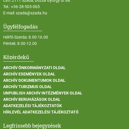
Cím: 2111 Szada, Dózsa György út 88.
Tel.:
+36-28-503-065
E-mail:
szada@szada.hu
Ügyfélfogadás
Hétfő-Szerda: 8.00-16.00
Péntek: 8.00-12.00
Közérdekű
ARCHÍV ÖNKORMÁNYZATI OLDAL
ARCHÍV ESEMÉNYEK OLDAL
ARCHÍV DOKUMENTUMOK OLDAL
ARCHÍV TURIZMUS OLDAL
UNPUBLISH ARCHÍV INTÉZMÉNYEK OLDAL
ARCHÍV BERUHÁZÁSOK OLDAL
ADATKEZELÉSI TÁJÉKOZTATÓK
HÍRLEVÉL ADATKEZELÉSI TÁJÉKOZTATÓ
Legfrissebb bejegyzések