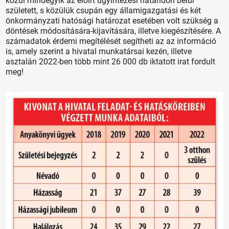
közül mindegyik az előírt ügyintézési határidőn belül
született, s közülük csupán egy államigazgatási és két
önkormányzati hatósági határozat esetében volt szükség a
döntések módosítására-kijavítására, illetve kiegészítésére. A
számadatok érdemi megítélését segítheti az az információ
is, amely szerint a hivatal munkatársai kezén, illetve
asztalán 2022-ben több mint 26 000 db iktatott irat fordult
meg!