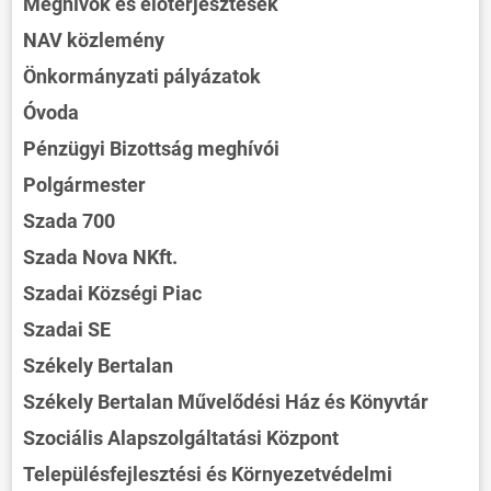
Meghívók és előterjesztések
NAV közlemény
Önkormányzati pályázatok
Óvoda
Pénzügyi Bizottság meghívói
Polgármester
Szada 700
Szada Nova NKft.
Szadai Községi Piac
Szadai SE
ÖNKORMÁNYZAT
Székely Bertalan
ÜGYINTÉZÉS
Székely Bertalan Művelődési Ház és Könyvtár
KÖZÖSSÉG
Szociális Alapszolgáltatási Központ
HÍREK
Településfejlesztési és Környezetvédelmi
VÁLASZTÁSOK