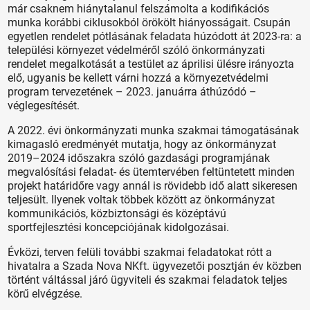
már csaknem hiánytalanul felszámolta a kodifikációs
munka korábbi ciklusokból örökölt hiányosságait. Csupán
egyetlen rendelet pótlásának feladata húzódott át 2023-ra: a
települési környezet védelméről szóló önkormányzati
rendelet megalkotását a testület az áprilisi ülésre irányozta
elő, ugyanis be kellett várni hozzá a környezetvédelmi
program tervezetének – 2023. januárra áthúzódó –
véglegesítését.
A 2022. évi önkormányzati munka szakmai támogatásának
kimagasló eredményét mutatja, hogy az önkormányzat
2019–2024 időszakra szóló gazdasági programjának
megvalósítási feladat- és ütemtervében feltüntetett minden
projekt határidőre vagy annál is rövidebb idő alatt sikeresen
teljesült. Ilyenek voltak többek között az önkormányzat
kommunikációs, közbiztonsági és középtávú
sportfejlesztési koncepciójának kidolgozásai.
Évközi, terven felüli további szakmai feladatokat rótt a
hivatalra a Szada Nova NKft. ügyvezetői posztján év közben
történt váltással járó ügyviteli és szakmai feladatok teljes
körű elvégzése.