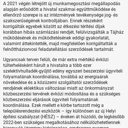
A 2021 végén létrejött új munkamegosztási megállapodás
alapján erősödött a hivatal szakmai együttműködése és
ellenőrző szerepe is az intézmények tevékenysége jog- és
szakszerűségének kontrolljában. Ennek részeként
korrigálták egyebek között az étkezési térítési díjak
korábban hibás számlázási rendjét, felülvizsgálták a Tájház
működésének és működtetésének eddigi gyakorlatát,
valamint áttekintették, majd megfelelően korrigáltatták a
felnőttháziorvosi feladatellátási szerződések tartalmát.
Ugyancsak terven felüli, de már extra mértékű évközi
túlterhelésként hárult a hivatalra a több ezer
szelektívhulladék-gyűjtő edény egyszeri beszerzési ügyviteli
folyamatának koordinálása, továbbá az energiaárak
növekedése és a közüzemi szolgáltatói szerződések
rendjének eklektikus változásai miatt az önkormányzat
közbeszerzési tervének évközi módosítása és a szükséges
közbeszerzési eljárások ügyviteli folyamatának
koordinálása. Ezek mellett e körbe tartozott még a
településrendezési eszközök – így különösen az új Helyi
építési szabályzat (HÉSZ) – éveken át húzódó, de legkésőbb
2022-ben szükséges megalkotásához nélkülözhetetlennek