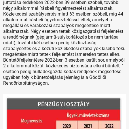
juttatása érdekében 2022-ben 39 esetben szóbeli, további
négy alkalommal írásbeli figyelmeztetést alkalmaztak.
Közlekedési szabálysértés miatt 63 esetben szóbeli, míg 44
alkalommal írásbeli figyelmeztetéssel éltek, amelyet a
megállási és várakozási szabályok megsértése miatt
alkalmaztak. Négy esetben tettek közigazgatási feljelentést
a rendőrségnek (gépjármű-súlykorlátozás be nem tartása
miatt), további két esetben pedig köztisztasági
szabálysértés és a közúti közlekedési szabályok kisebb fokú
megsértése miatt tettek feljelentést ismeretlen tettes ellen.
Büntetőfeljelentésre 2022-ben 3 esetben került sor, amelyből
2 alkalommal közúti közlekedés biztonsága elleni bűntett, 1
esetben pedig hulladékgazdálkodás rendjének megsértése
ügyében folyik büntetőeljárás jelenleg is a Gödöllői
Rendőrkapitányságon.