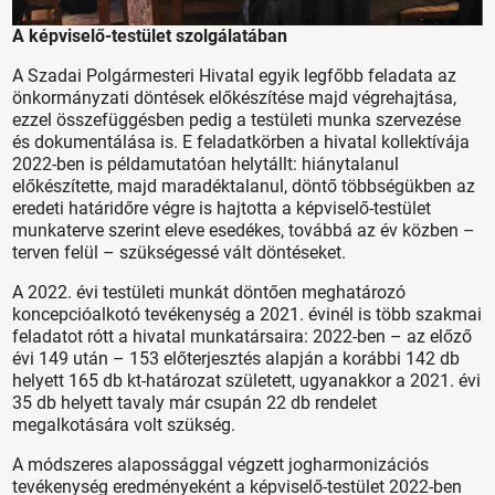
A képviselő-testület szolgálatában
A Szadai Polgármesteri Hivatal egyik legfőbb feladata az
önkormányzati döntések előkészítése majd végrehajtása,
ezzel összefüggésben pedig a testületi munka szervezése
és dokumentálása is. E feladatkörben a hivatal kollektívája
2022-ben is példamutatóan helytállt: hiánytalanul
előkészítette, majd maradéktalanul, döntő többségükben az
eredeti határidőre végre is hajtotta a képviselő-testület
munkaterve szerint eleve esedékes, továbbá az év közben –
terven felül – szükségessé vált döntéseket.
A 2022. évi testületi munkát döntően meghatározó
koncepcióalkotó tevékenység a 2021. évinél is több szakmai
feladatot rótt a hivatal munkatársaira: 2022-ben – az előző
évi 149 után – 153 előterjesztés alapján a korábbi 142 db
helyett 165 db kt-határozat született, ugyanakkor a 2021. évi
35 db helyett tavaly már csupán 22 db rendelet
megalkotására volt szükség.
A módszeres alapossággal végzett jogharmonizációs
tevékenység eredményeként a képviselő-testület 2022-ben