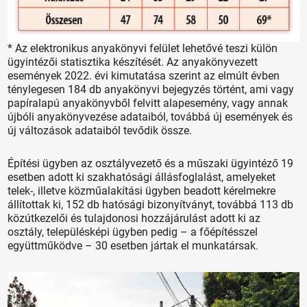
* Az elektronikus anyakönyvi felület lehetővé teszi külön
ügyintézői statisztika készítését. Az anyakönyvezett
események 2022. évi kimutatása szerint az elmúlt évben
ténylegesen 184 db anyakönyvi bejegyzés történt, ami vagy
papíralapú anyakönyvből felvitt alapesemény, vagy annak
újbóli anyakönyvezése adataiból, továbbá új események és
új változások adataiból tevődik össze.
Építési ügyben az osztályvezető és a műszaki ügyintéző 19
esetben adott ki szakhatósági állásfoglalást, amelyeket
telek-, illetve közműalakítási ügyben beadott kérelmekre
állítottak ki, 152 db hatósági bizonyítványt, továbbá 113 db
közútkezelői és tulajdonosi hozzájárulást adott ki az
osztály, településképi ügyben pedig – a főépítésszel
együttműködve – 30 esetben jártak el munkatársak.