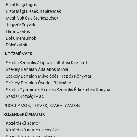
Bizottsági tagok
Bizottsági ülések, napirendek
Meghívók és előterjesztések
Jegyzőkönyvek
Határozatok
Dokumentumok
Pályázatok
INTÉZMÉNYEK
Szadai Szociális Alapszolgáltatási Központ
Székely Bertalan Általános Iskola
Székely Bertalan Művelődési Ház és Könyvtár
Székely Bertalan Óvoda - Bölcsőde
Szadai Gyermekélelmezési Szociális Étkeztetési Konyha
Szadai Községi Piac
PROGRAMOK, TERVEK, SZABÁLYZATOK
KÖZÉRDEKŰ ADATOK
Közérdekű adatok
Közérdekű adatok igénylése
Közérdekű adatigénylések