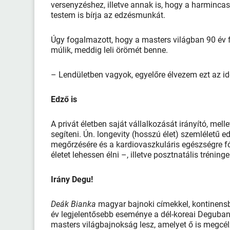
versenyzéshez, illetve annak is, hogy a harmincas
testem is bírja az edzésmunkát.
Úgy fogalmazott, hogy a masters világban 90 év fel
múlik, meddig leli örömét benne.
– Lendületben vagyok, egyelőre élvezem ezt az 
Edző is
A privát életben saját vállalkozását irányító, mell
segíteni. Ún. longevity (hosszú élet) szemléletű 
megőrzésére és a kardiovaszkuláris egészségre fó
életet lehessen élni –, illetve posztnatális trénin
Irány Degu!
Deák Bianka
magyar bajnoki címekkel, kontinensba
év legjelentősebb eseménye a dél-koreai Deguban
masters világbajnokság lesz, amelyet ő is megcél