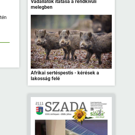
Vadállatok itatása a rendkívüli
melegben
ntén
Afrikai sertéspestis - kérések a
lakosság felé