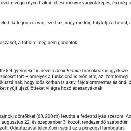
 éveim végén ilyen fizikai teljesítményre vagyok képes, és még 
etti kategória is van, ezért az, hogy meddig folytatja a futást,
időszakot, a többire még nem gondolok…
ette két gyermekét is nevelő
Deák Bianka
másoknak is igyekszik
edzéseket tart – amelyek a funkcionális erőnlétre, az izomtömeg
kuszálnak, hogy idős korban is aktív, fájdalommentes és önáll
geket nyújt újszülötteket világra hozó édesanyáknak.
jnoki döntőkkel (60, 200 m) letudta a fedettpályás szezont. Az
 augusztus 22. és szeptember 3. között rendezendő szabadtéri
zott. Odautazását jelentősen segíti az a pénzügyi támogatás,