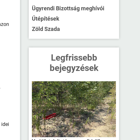
a
Ügyrendi Bizottság meghívói
Útépítések
 azon
Zöld Szada
Legfrissebb
bejegyzések
ó
 idei