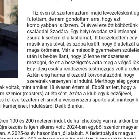
– Tíz éven át szertornáztam, majd levezetésként u
futottam, de nem gondoltam arra, hogy ezt
komolyabban is űzzem. Öt évvel ezelőtt költöztünk
családdal Szadára. Egy helyi óvodás születésnapi
zsúrra kisértem el a kisfiamat, itt beszélgettem egy
másik anyukával, és szóba került, hogy ő atletizál a
maga örömére. Már a második gyermekem születé
után is be-bevillant, hogy jó lenne rendszeresen
mozogni, de ez a beszélgetés adta meg a végső lök
Egy ideig csak a rendszeres testmozgás volt a célo
Aztán elég hamar elkezdett körvonalazódni, hogy
szeretnék versenyen is indulni. Merthogy elég gyors
voltak, mint amiket 18 évesen értem el. Ebből az lett, hogy a
 szenior (masters) atlétaként. Azóta a klub egyik edzőjével,
s fél éve kezdtem el ismét a versenyszerű sportolást, mintegy 
i karrierjének indulásáról Deák Bianka.
éren 100 és 200 méteren indul, de ha lehetőség van rá, akkor ben
újrakezdés is igen sikeres volt: 2024-ben egyből szenior magyar
n. A 2025-ös év hasonlóan jól alakult. A fedettpályás magyar