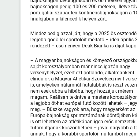
bajnokságon távolugrásban és 60 méteren egyarán
bajnokságon pedig 100 és 200 méteren, illetve táv
portugáliai szabadtéri kontinensbajnokságon a 10
fináléjában a kilencedik helyen zárt.
Mindez pedig azzal járt, hogy a 2025-ös esztendő
legjobb gödöllői sportolóit méltató – idén április 
rendezett – eseményen Deák Bianka is díjat kapot
– A magyar bajnokságon és környező országokb
saját korosztályomban már nincs igazán nagy
versenyhelyzet, ezért ezt pótlandó, alkalmanként
elindulok a Magyar Atlétikai Szövetség nyílt vers
is, amelyeken nálamnál fiatalabbak is részt vesz
nem esek abba a hibába, hogy hozzájuk mérem
magam. Reálisan tekintve a masters korosztály
a legjobb öt-hat európai futó között lehetek – jeg
meg. – Büszke vagyok arra, hogy magyarként az
Európa-bajnokság sprintszámának döntőjében ké
is ott lehettem az atlétikában igen erős nemzetek 
futómúltjának köszönhetően – jóval nagyobb a ta
annak, hogy a korábbi sportolói múltamból meg