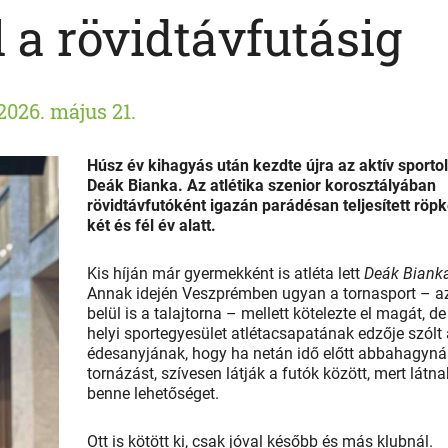
 a rövidtávfutásig
2026. május 21.
Húsz év kihagyás után kezdte újra az aktív sportol
Deák Bianka. Az atlétika szenior korosztályában
rövidtávfutóként igazán parádésan teljesített röp
két és fél év alatt.
Kis híján már gyermekként is atléta lett
Deák Biank
Annak idején Veszprémben ugyan a tornasport – a
belül is a talajtorna – mellett kötelezte el magát, de
helyi sportegyesület atlétacsapatának edzője szólt
édesanyjának, hogy ha netán idő előtt abbahagyná
tornázást, szívesen látják a futók között, mert látna
benne lehetőséget.
Ott is kötött ki, csak jóval később és más klubnál.