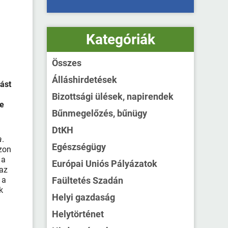
Kategóriák
Összes
Álláshirdetések
ást
Bizottsági ülések, napirendek
ke
Bűnmegelőzés, bűnügy
DtKH
a
.
Egészségügy
zon
 a
Európai Uniós Pályázatok
 az
 a
Faültetés Szadán
k
Helyi gazdaság
Helytörténet