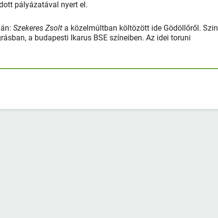
ott pályázatával nyert el.
dán:
Szekeres Zsolt
a közelmúltban költözött ide Gödöllőről. Szi
grásban, a budapesti Ikarus BSE színeiben. Az idei toruni