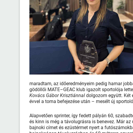
maradtam, az időeredményeim pedig hamar jobbak 
gödöllői MATE–GEAC klub igazolt sportolója lettem
Kovács Gábor Krisztiánnal
dolgozom együtt. Két é
évvel a torna befejezése után – mesélt új sportoló
Alapvetően sprinter, így fedett pályán 60, szabadt
és kinn is még a távolugrásra is benevez. Már az 
bajnoki címet és ezüstérmet nyert a futószámokba