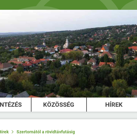
INTÉZÉS
KÖZÖSSÉG
HÍREK
Hírek
Szertornától a rövidtávfutásig