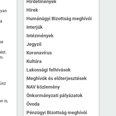
Hirdetmények
Hírek
gyan
Humánügyi Bizottság meghívói
 a
Interjúk
Intézmények
se
Jegyző
ést.
Koronavírus
m.
Kultúra
Lakossági felhívások
Meghívók és előterjesztések
húsz
NAV közlemény
Önkormányzati pályázatok
n is,
Óvoda
Pénzügyi Bizottság meghívói