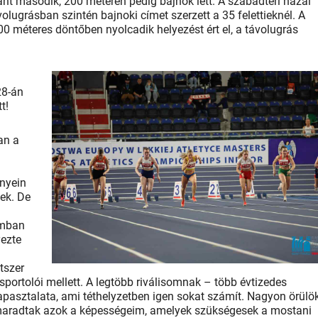
t második, 200 méteren pedig bajnok lett. A szabadtéri hazai
olugrásban szintén bajnoki címet szerzett a 35 felettieknél. A
0 méteres döntőben nyolcadik helyezést ért el, a távolugrás
28-án
t!
an a
enyein
nek. De
omban
yezte
tszer
sportolói mellett. A legtöbb riválisomnak – több évtizedes
pasztalata, ami téthelyzetben igen sokat számít. Nagyon örülö
maradtak azok a képességeim, amelyek szükségesek a mostani