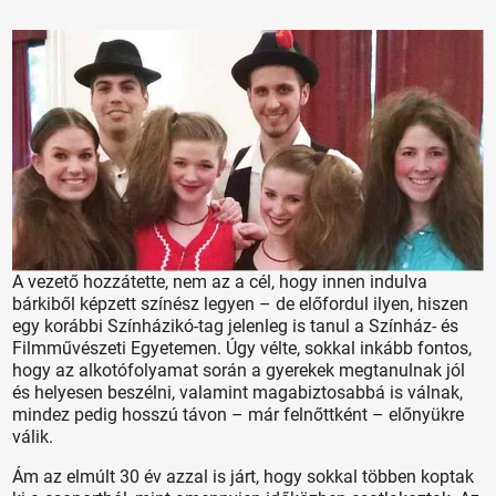
A vezető hozzátette, nem az a cél, hogy innen indulva
bárkiből képzett színész legyen – de előfordul ilyen, hiszen
egy korábbi Színházikó-tag jelenleg is tanul a Színház- és
Filmművészeti Egyetemen. Úgy vélte, sokkal inkább fontos,
hogy az alkotófolyamat során a gyerekek megtanulnak jól
és helyesen beszélni, valamint magabiztosabbá is válnak,
mindez pedig hosszú távon – már felnőttként – előnyükre
válik.
Ám az elmúlt 30 év azzal is járt, hogy sokkal többen koptak