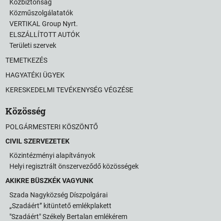
Közbiztonság
Közműszolgálatatók
VERTIKAL Group Nyrt.
ELSZÁLLÍTOTT AUTÓK
Területi szervek
TEMETKEZÉS
HAGYATÉKI ÜGYEK
KERESKEDELMI TEVÉKENYSÉG VÉGZÉSE
Közösség
POLGÁRMESTERI KÖSZÖNTŐ
CIVIL SZERVEZETEK
Közintézményi alapítványok
Helyi regisztrált önszerveződő közösségek
AKIKRE BÜSZKÉK VAGYUNK
Szada Nagyközség Díszpolgárai
„Szadáért” kitüntető emlékplakett
"Szadáért" Székely Bertalan emlékérem