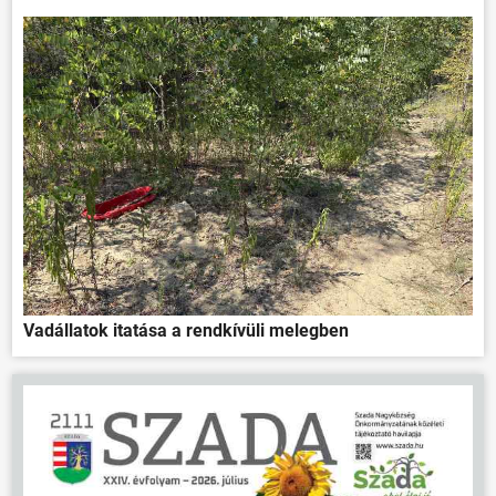
Vadállatok itatása a rendkívüli melegben