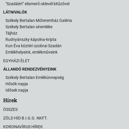
"Szadáért" elismerő oklevél kitűzővel
LÁTNIVALÓK
Székely Bertalan Műteremház Galéria
Székely Bertalan síremléke
Tájház
Rudnyánszky kápolna-kripta
Kun Éva köztéri szobrai Szadán
Emlékhelyeink, emlékműveink
EGYHÁZI ÉLET
ÁLLANDÓ RENDEZVÉNYEINK
Székely Bertalan Emlékünnepség
Hősök napja
Idősek napja
Hírek
ÖSSZES
ZÖLD HÍD B.I.G.G. NKFT.
KORONAVÍRUS HÍREK