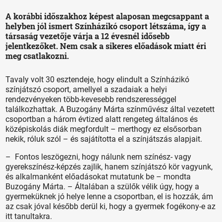
A korábbi időszakhoz képest alaposan megcsappant a
helyben jól ismert Színházikó csoport létszáma, így a
társaság vezetője várja a 12 évesnél idősebb
jelentkezőket. Nem csak a sikeres előadások miatt éri
meg csatlakozni.
Tavaly volt 30 esztendeje, hogy elindult a Színházikó
színjátszó csoport, amellyel a szadaiak a helyi
rendezvényeken több-kevesebb rendszerességgel
találkozhattak. A Buzogány Márta színművész által vezetett
csoportban a három évtized alatt rengeteg általános és
középiskolás diák megfordult – merthogy ez elsősorban
nekik, róluk szól – és sajátította el a színjátszás alapjait.
– Fontos leszögezni, hogy nálunk nem színész- vagy
gyerekszínész-képzés zajlik, hanem színjátszó kör vagyunk,
és alkalmanként előadásokat mutatunk be – mondta
Buzogány Márta. – Általában a szülők vélik úgy, hogy a
gyermeküknek jó helye lenne a csoportban, el is hozzák, ám
az csak jóval később derül ki, hogy a gyermek fogékony-e az
itt tanultakra.