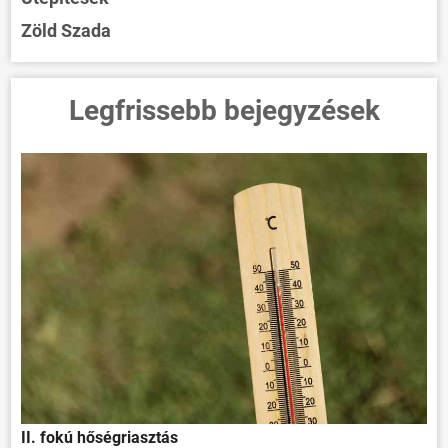
Zöld Szada
Legfrissebb bejegyzések
II. fokú hőségriasztás