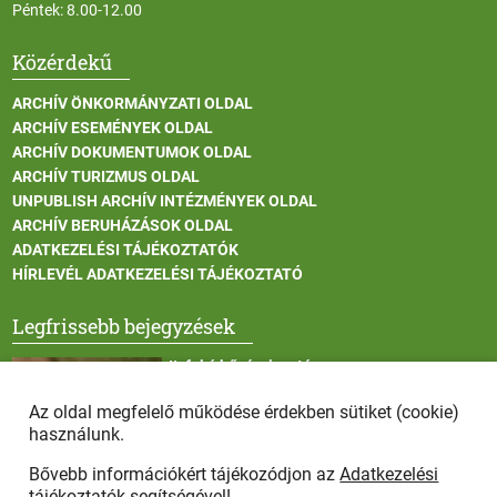
Péntek: 8.00-12.00
Közérdekű
ARCHÍV ÖNKORMÁNYZATI OLDAL
ARCHÍV ESEMÉNYEK OLDAL
ARCHÍV DOKUMENTUMOK OLDAL
ARCHÍV TURIZMUS OLDAL
UNPUBLISH ARCHÍV INTÉZMÉNYEK OLDAL
ARCHÍV BERUHÁZÁSOK OLDAL
ADATKEZELÉSI TÁJÉKOZTATÓK
HÍRLEVÉL ADATKEZELÉSI TÁJÉKOZTATÓ
Legfrissebb bejegyzések
II. fokú hőségriasztás
Az oldal megfelelő működése érdekben sütiket (cookie)
használunk.
Bővebb információkért tájékozódjon az
Adatkezelési
Vadállatok itatása a rendkívüli melegben
tájékoztatók
segítségével!