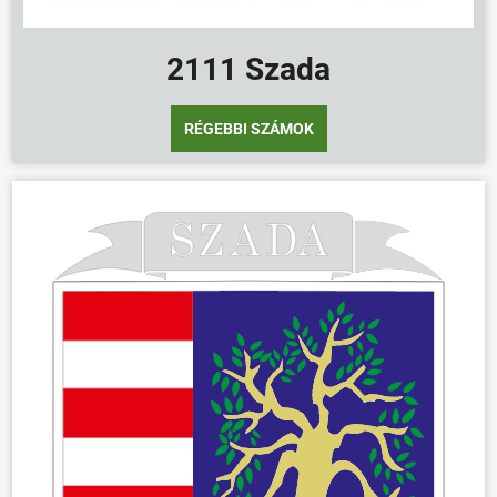
ÖNKORMÁNYZAT
ÜGYINTÉZÉS
2111 Szada
KÖZÖSSÉG
HÍREK
RÉGEBBI SZÁMOK
VÁLASZTÁSOK