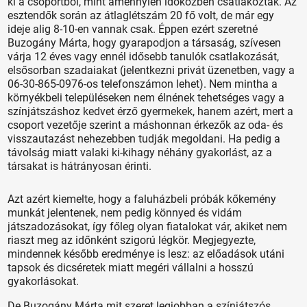
ki a csoportból, mint amennyien időközben csatlakoztak. Az
esztendők során az átlaglétszám 20 fő volt, de már egy
ideje alig 8-10-en vannak csak. Éppen ezért szeretné
Buzogány Márta, hogy gyarapodjon a társaság, szívesen
várja 12 éves vagy ennél idősebb tanulók csatlakozását,
elsősorban szadaiakat (jelentkezni privát üzenetben, vagy a
06-30-865-0976-os telefonszámon lehet). Nem mintha a
környékbeli településeken nem élnének tehetséges vagy a
színjátszáshoz kedvet érző gyermekek, hanem azért, mert a
csoport vezetője szerint a máshonnan érkezők az oda- és
visszautazást nehezebben tudják megoldani. Ha pedig a
távolság miatt valaki ki-kihagy néhány gyakorlást, az a
társakat is hátrányosan érinti.
Azt azért kiemelte, hogy a faluházbeli próbák kőkemény
munkát jelentenek, nem pedig könnyed és vidám
játszadozásokat, így főleg olyan fiatalokat vár, akiket nem
riaszt meg az időnként szigorú légkör. Megjegyezte,
mindennek később eredménye is lesz: az előadások utáni
tapsok és dicséretek miatt megéri vállalni a hosszú
gyakorlásokat.
De Buzogány Márta mit szeret legjobban a színjátszós,