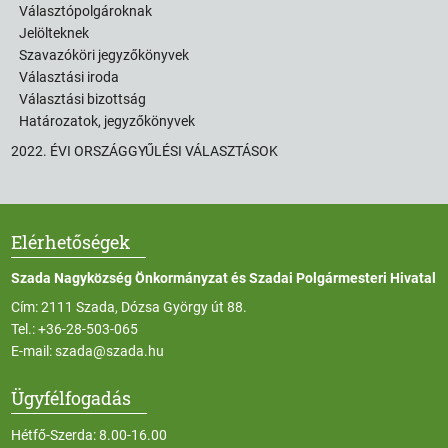
Választópolgároknak
Jelölteknek
Szavazóköri jegyzőkönyvek
Választási iroda
Választási bizottság
Határozatok, jegyzőkönyvek
2022. ÉVI ORSZÁGGYŰLÉSI VÁLASZTÁSOK
Elérhetőségek
Szada Nagyközség Önkormányzat és Szadai Polgármesteri Hivatal
Cím: 2111 Szada, Dózsa György út 88.
Tel.:
+36-28-503-065
E-mail:
szada@szada.hu
Ügyfélfogadás
Hétfő-Szerda: 8.00-16.00