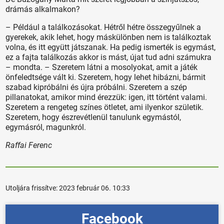
drámás alkalmakon?
– Például a találkozásokat. Hétről hétre összegyűlnek a
gyerekek, akik lehet, hogy máskülönben nem is találkoztak
volna, és itt együtt játszanak. Ha pedig ismerték is egymást,
ez a fajta találkozás akkor is mást, újat tud adni számukra
– mondta. – Szeretem látni a mosolyokat, amit a játék
önfeledtsége vált ki. Szeretem, hogy lehet hibázni, bármit
szabad kipróbálni és újra próbálni. Szeretem a szép
pillanatokat, amikor mind érezzük: igen, itt történt valami.
Szeretem a rengeteg színes ötletet, ami ilyenkor születik.
Szeretem, hogy észrevétlenül tanulunk egymástól,
egymásról, magunkról.
Raffai Ferenc
Utoljára frissítve:
2023 február 06. 10:33
Facebook