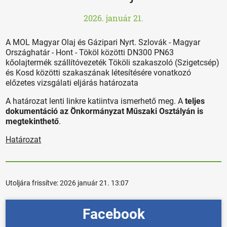
2026. január 21.
A MOL Magyar Olaj és Gázipari Nyrt. Szlovák - Magyar
Országhatár - Hont - Tököl közötti DN300 PN63
kőolajtermék szállítóvezeték Tököli szakaszoló (Szigetcsép)
és Kosd közötti szakaszának létesítésére vonatkozó
előzetes vizsgálati eljárás határozata
A határozat lenti linkre katiintva ismerhető meg. A
teljes
dokumentáció az Önkormányzat Műszaki Osztályán is
megtekinthető
.
Határozat
Utoljára frissítve:
2026 január 21. 13:07
Facebook