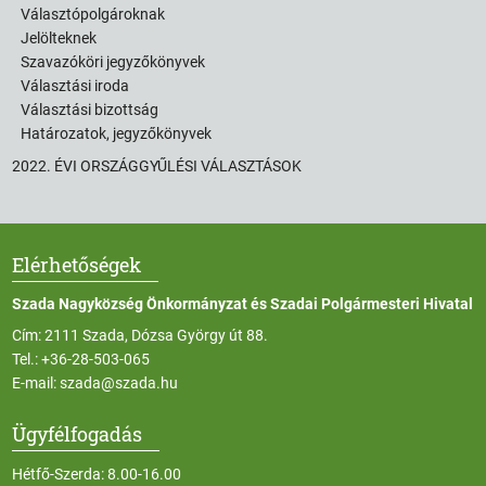
Választópolgároknak
Jelölteknek
Szavazóköri jegyzőkönyvek
Választási iroda
Választási bizottság
Határozatok, jegyzőkönyvek
2022. ÉVI ORSZÁGGYŰLÉSI VÁLASZTÁSOK
Elérhetőségek
Szada Nagyközség Önkormányzat és Szadai Polgármesteri Hivatal
Cím: 2111 Szada, Dózsa György út 88.
Tel.:
+36-28-503-065
E-mail:
szada@szada.hu
Ügyfélfogadás
Hétfő-Szerda: 8.00-16.00