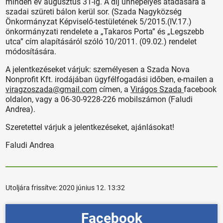
minden év augusztus 31-ig. A díj ünnepélyes átadására a
szadai szüreti bálon kerül sor. (Szada Nagyközség
Önkormányzat Képviselő-testületének 5/2015.(IV.17.)
önkormányzati rendelete a „Takaros Porta” és „Legszebb
utca” cím alapításáról szóló 10/2011. (09.02.) rendelet
módosítására.
A jelentkezéseket várjuk: személyesen a Szada Nova
Nonprofit Kft. irodájában ügyfélfogadási időben, e-mailen a
viragzoszada@gmail.com
címen, a
Virágos Szada
facebook
oldalon, vagy a 06-30-9228-226 mobilszámon (Faludi
Andrea).
Szeretettel várjuk a jelentkezéseket, ajánlásokat!
Faludi Andrea
Utoljára frissítve:
2020 június 12. 13:32
Facebook