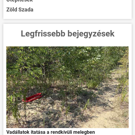
Zöld Szada
Legfrissebb bejegyzések
Vadállatok itatása a rendkívüli melegben