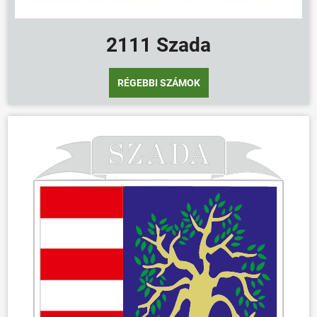
2111 Szada
RÉGEBBI SZÁMOK
ÖNKORMÁNYZAT
ÜGYINTÉZÉS
KÖZÖSSÉG
HÍREK
VÁLASZTÁSOK