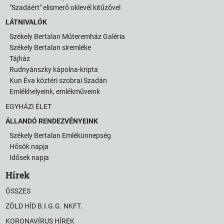
"Szadáért" elismerő oklevél kitűzővel
LÁTNIVALÓK
Székely Bertalan Műteremház Galéria
Székely Bertalan síremléke
Tájház
Rudnyánszky kápolna-kripta
Kun Éva köztéri szobrai Szadán
Emlékhelyeink, emlékműveink
EGYHÁZI ÉLET
ÁLLANDÓ RENDEZVÉNYEINK
Székely Bertalan Emlékünnepség
Hősök napja
Idősek napja
Hírek
ÖSSZES
ZÖLD HÍD B.I.G.G. NKFT.
KORONAVÍRUS HÍREK