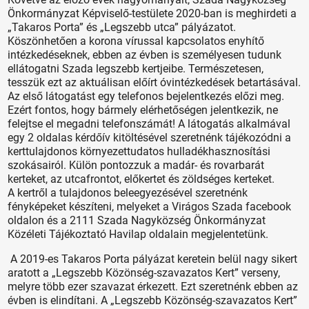
Önkormányzat Képviselő-testülete 2020-ban is meghirdeti a
„Takaros Porta” és „Legszebb utca” pályázatot.
Köszönhetően a korona vírussal kapcsolatos enyhítő
intézkedéseknek, ebben az évben is személyesen tudunk
ellátogatni Szada legszebb kertjeibe. Természetesen,
tesszük ezt az aktuálisan előírt óvintézkedések betartásával.
Az első látogatást egy telefonos bejelentkezés előzi meg.
Ezért fontos, hogy bármely elérhetőségen jelentkezik, ne
felejtse el megadni telefonszámát! A látogatás alkalmával
egy 2 oldalas kérdőív kitöltésével szeretnénk tájékozódni a
kerttulajdonos környezettudatos hulladékhasznosítási
szokásairól. Külön pontozzuk a madár- és rovarbarát
kerteket, az utcafrontot, előkertet és zöldséges kerteket.
A kertről a tulajdonos beleegyezésével szeretnénk
fényképeket készíteni, melyeket a Virágos Szada facebook
oldalon és a 2111 Szada Nagyközség Önkormányzat
Közéleti Tájékoztató Havilap oldalain megjelentetünk.
A 2019-es Takaros Porta pályázat keretein belül nagy sikert
aratott a „Legszebb Közönség-szavazatos Kert” verseny,
melyre több ezer szavazat érkezett. Ezt szeretnénk ebben az
évben is elindítani. A „Legszebb Közönség-szavazatos Kert”