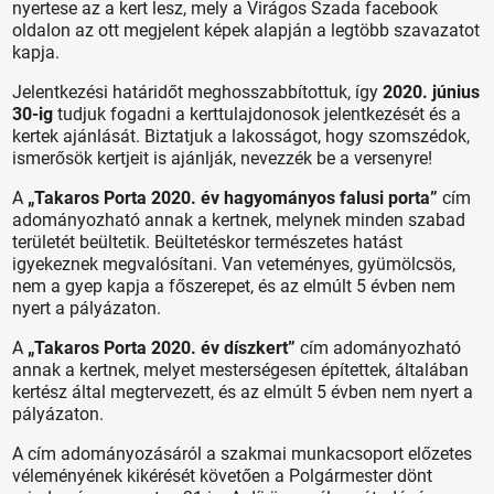
nyertese az a kert lesz, mely a Virágos Szada facebook
oldalon az ott megjelent képek alapján a legtöbb szavazatot
kapja.
Jelentkezési határidőt meghosszabbítottuk, így
2020. június
30-ig
tudjuk fogadni a kerttulajdonosok jelentkezését és a
kertek ajánlását. Biztatjuk a lakosságot, hogy szomszédok,
ismerősök kertjeit is ajánlják, nevezzék be a versenyre!
A
„Takaros Porta 2020. év hagyományos falusi porta”
cím
adományozható annak a kertnek, melynek minden szabad
területét beültetik. Beültetéskor természetes hatást
igyekeznek megvalósítani. Van veteményes, gyümölcsös,
nem a gyep kapja a főszerepet, és az elmúlt 5 évben nem
nyert a pályázaton.
A
„Takaros Porta 2020. év díszkert”
cím adományozható
annak a kertnek, melyet mesterségesen építettek, általában
kertész által megtervezett, és az elmúlt 5 évben nem nyert a
pályázaton.
A cím adományozásáról a szakmai munkacsoport előzetes
véleményének kikérését követően a Polgármester dönt