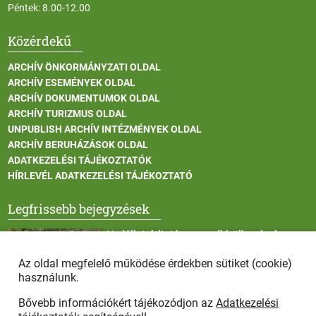
Péntek: 8.00-12.00
Közérdekű
ARCHÍV ÖNKORMÁNYZATI OLDAL
ARCHÍV ESEMÉNYEK OLDAL
ARCHÍV DOKUMENTUMOK OLDAL
ARCHÍV TURIZMUS OLDAL
UNPUBLISH ARCHÍV INTÉZMÉNYEK OLDAL
ARCHÍV BERUHÁZÁSOK OLDAL
ADATKEZELÉSI TÁJÉKOZTATÓK
HÍRLEVÉL ADATKEZELÉSI TÁJÉKOZTATÓ
Legfrissebb bejegyzések
Vadállatok itatása a rendkívüli melegben
Az oldal megfelelő működése érdekben sütiket (cookie)
használunk.
Bővebb információkért tájékozódjon az
Adatkezelési
Afrikai sertéspestis - kérések a lakosság felé