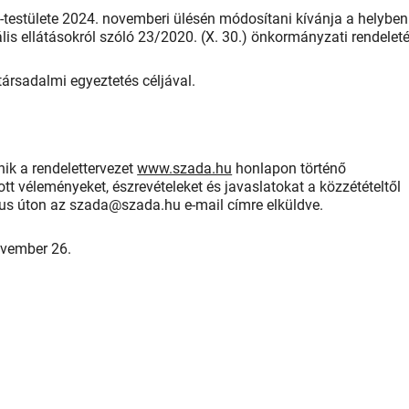
stülete 2024. novemberi ülésén módosítani kívánja a helyben
lis ellátásokról szóló 23/2020. (X. 30.) önkormányzati rendeleté
társadalmi egyeztetés céljával.
nik a rendelettervezet
www.szada.hu
honlapon történő
ott véleményeket, észrevételeket és javaslatokat a közzétételtől
kus úton az szada@szada.hu e-mail címre elküldve.
ovember 26.