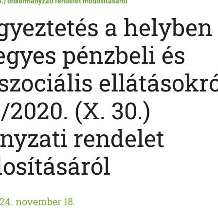
30.) önkormányzati rendelet módosításáról
gyeztetés a helyben
 egyes pénzbeli és
zociális ellátásokró
/2020. (X. 30.)
yzati rendelet
osításáról
24. november 18.