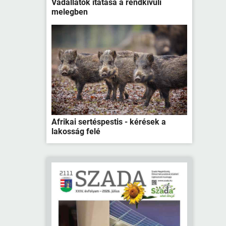
Vadállatok itatása a rendkívüli
melegben
Afrikai sertéspestis - kérések a
lakosság felé