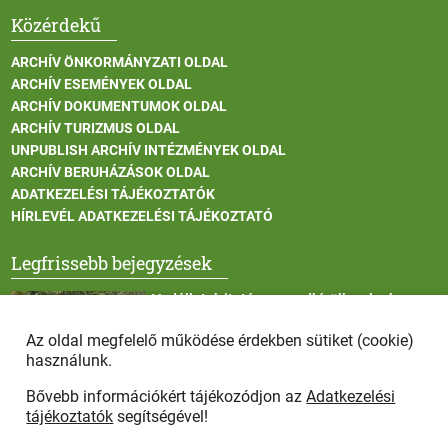
Közérdekű
ARCHÍV ÖNKORMÁNYZATI OLDAL
ARCHÍV ESEMÉNYEK OLDAL
ARCHÍV DOKUMENTUMOK OLDAL
ARCHÍV TURIZMUS OLDAL
UNPUBLISH ARCHÍV INTÉZMÉNYEK OLDAL
ARCHÍV BERUHÁZÁSOK OLDAL
ADATKEZELÉSI TÁJÉKOZTATÓK
HÍRLEVÉL ADATKEZELÉSI TÁJÉKOZTATÓ
Legfrissebb bejegyzések
Vadállatok itatása a rendkívüli melegben
Az oldal megfelelő működése érdekben sütiket (cookie)
használunk.
Bővebb információkért tájékozódjon az
Adatkezelési
Afrikai sertéspestis - kérések a lakosság felé
tájékoztatók
segítségével!