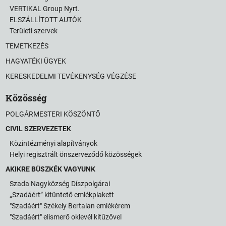
VERTIKAL Group Nyrt.
ELSZÁLLÍTOTT AUTÓK
Területi szervek
TEMETKEZÉS
HAGYATÉKI ÜGYEK
KERESKEDELMI TEVÉKENYSÉG VÉGZÉSE
Közösség
POLGÁRMESTERI KÖSZÖNTŐ
CIVIL SZERVEZETEK
Közintézményi alapítványok
Helyi regisztrált önszerveződő közösségek
AKIKRE BÜSZKÉK VAGYUNK
Szada Nagyközség Díszpolgárai
„Szadáért” kitüntető emlékplakett
"Szadáért" Székely Bertalan emlékérem
"Szadáért" elismerő oklevél kitűzővel