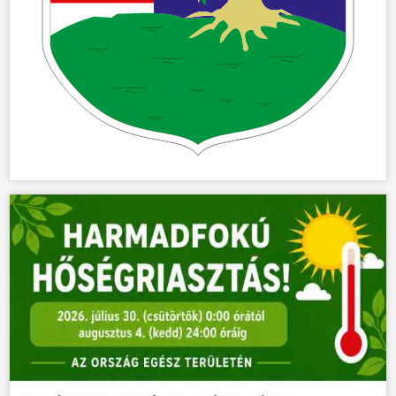
ÖNKORMÁNYZAT
ÜGYINTÉZÉS
KÖZÖSSÉG
HÍREK
VÁLASZTÁSOK