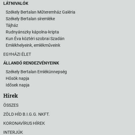
LÁTNIVALÓK
Székely Bertalan Műteremház Galéria
Székely Bertalan síremléke
Tájház
Rudnyánszky kápolna-kripta
Kun Éva köztéri szobrai Szadán
Emlékhelyeink, emlékműveink
EGYHÁZI ÉLET
ÁLLANDÓ RENDEZVÉNYEINK
Székely Bertalan Emlékünnepség
Hősök napja
Idősek napja
Hírek
ÖSSZES
ZÖLD HÍD B.I.G.G. NKFT.
KORONAVÍRUS HÍREK
INTERJÚK