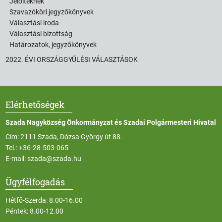
Jelölteknek
Szavazóköri jegyzőkönyvek
Választási iroda
Választási bizottság
Határozatok, jegyzőkönyvek
2022. ÉVI ORSZÁGGYŰLÉSI VÁLASZTÁSOK
Elérhetőségek
Szada Nagyközség Önkormányzat és Szadai Polgármesteri Hivatal
Cím: 2111 Szada, Dózsa György út 88.
Tel.:
+36-28-503-065
E-mail:
szada@szada.hu
Ügyfélfogadás
Hétfő-Szerda: 8.00-16.00
Péntek: 8.00-12.00