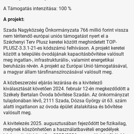
A Támogatás intenzitása: 100 %
A projekt:
Szada Nagyközség Önkormányzata 766 millió forint vissza
nem térítendő európai uniós támogatást nyert el a
Széchenyi Terv Plusz keretei között meghirdetett TOP-
PLUSZ-3.3.1-21-es kódszámú felhíváson. A projekt keretei
között a település óvodájának kapacitásbővítése valósult
meg ingatlan-, infrastrukturális-, valamint energetikai
beruházás révén. A projekt az Európai Unió támogatásával,
a magyar állam társfinanszírozásával valósult meg.
A közbeszerzési eljárás lezárása és a kivitelező
kiválasztását követően 2024. február 12-én megkezdődött a
Székely Bertalan Óvoda bővítése Szadán. Az önkormányzat
tulajdonában lévő, 2111 Szada, Dózsa György út 63. szám
alatti ingatlanon az óvoda épület átalakítása és bővítése
valósult meg.
A kivitelezés 2025. augusztusában fejeződött be fizikailag,
melynek köszönhetően a használatbavételi engedélyek