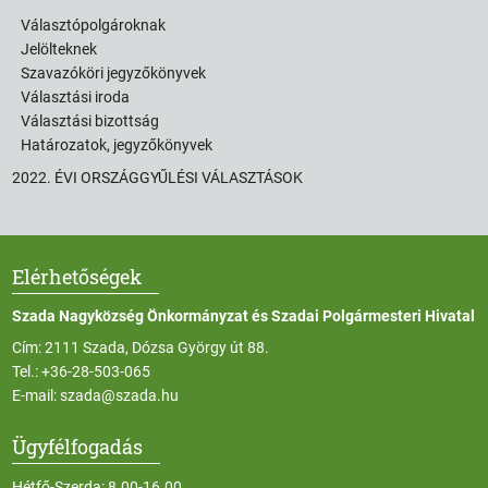
Választópolgároknak
Jelölteknek
Szavazóköri jegyzőkönyvek
Választási iroda
Választási bizottság
Határozatok, jegyzőkönyvek
2022. ÉVI ORSZÁGGYŰLÉSI VÁLASZTÁSOK
Elérhetőségek
Szada Nagyközség Önkormányzat és Szadai Polgármesteri Hivatal
Cím: 2111 Szada, Dózsa György út 88.
Tel.:
+36-28-503-065
E-mail:
szada@szada.hu
Ügyfélfogadás
Hétfő-Szerda: 8.00-16.00