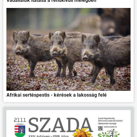
Vadállatok itatása a rendkívüli melegben
Afrikai sertéspestis - kérések a lakosság felé