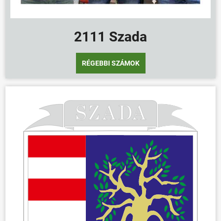
ÖNKORMÁNYZAT
ÜGYINTÉZÉS
2111 Szada
KÖZÖSSÉG
HÍREK
RÉGEBBI SZÁMOK
VÁLASZTÁSOK