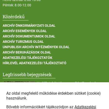
Péntek: 8.00-12.00
Közérdekű
ARCHÍV ÖNKORMÁNYZATI OLDAL
ARCHÍV ESEMÉNYEK OLDAL
ARCHÍV DOKUMENTUMOK OLDAL
ARCHÍV TURIZMUS OLDAL
UNPUBLISH ARCHÍV INTÉZMÉNYEK OLDAL
ARCHÍV BERUHÁZÁSOK OLDAL
ADATKEZELÉSI TÁJÉKOZTATÓK
HÍRLEVÉL ADATKEZELÉSI TÁJÉKOZTATÓ
Legfrissebb bejegyzések
Vadállatok itatása a rendkívüli melegben
Az oldal megfelelő működése érdekben sütiket (cookie)
használunk.
Bővebb információkért tájékozódjon az
Adatkezelési
Afrikai sertéspestis - kérések a lakosság felé