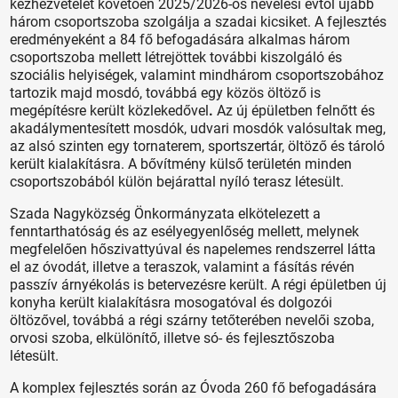
kézhezvételét követően 2025/2026-os nevelési évtől újabb
három csoportszoba szolgálja a szadai kicsiket. A fejlesztés
eredményeként a 84 fő befogadására alkalmas három
csoportszoba mellett létrejöttek további kiszolgáló és
szociális helyiségek, valamint mindhárom csoportszobához
tartozik majd mosdó, továbbá egy közös öltöző is
megépítésre került közlekedővel
.
Az új épületben felnőtt és
akadálymentesített mosdók, udvari mosdók valósultak meg,
az alsó szinten egy tornaterem, sportszertár, öltöző és tároló
került kialakításra. A bővítmény külső területén minden
csoportszobából külön bejárattal nyíló terasz létesült.
Szada Nagyközség Önkormányzata elkötelezett a
fenntarthatóság és az esélyegyenlőség mellett, melynek
megfelelően hőszivattyúval és napelemes rendszerrel látta
el az óvodát, illetve a teraszok, valamint a fásítás révén
passzív árnyékolás is betervezésre került. A régi épületben új
konyha került kialakításra mosogatóval és dolgozói
öltözővel, továbbá a régi szárny tetőterében nevelői szoba,
orvosi szoba, elkülönítő, illetve só- és fejlesztőszoba
létesült.
A komplex fejlesztés során az Óvoda 260 fő befogadására