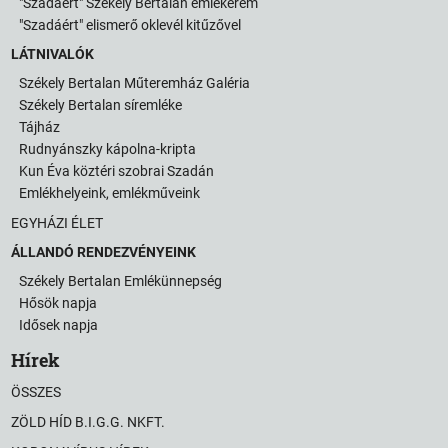
"Szadáért" Székely Bertalan emlékérem
"Szadáért" elismerő oklevél kitűzővel
LÁTNIVALÓK
Székely Bertalan Műteremház Galéria
Székely Bertalan síremléke
Tájház
Rudnyánszky kápolna-kripta
Kun Éva köztéri szobrai Szadán
Emlékhelyeink, emlékműveink
EGYHÁZI ÉLET
ÁLLANDÓ RENDEZVÉNYEINK
Székely Bertalan Emlékünnepség
Hősök napja
Idősek napja
Hírek
ÖSSZES
ZÖLD HÍD B.I.G.G. NKFT.