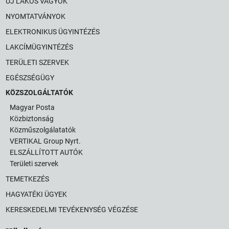
ÚJ LAKOS VAGYOK
NYOMTATVÁNYOK
ELEKTRONIKUS ÜGYINTÉZÉS
LAKCÍMÜGYINTÉZÉS
TERÜLETI SZERVEK
EGÉSZSÉGÜGY
KÖZSZOLGÁLTATÓK
Magyar Posta
Közbiztonság
Közműszolgálatatók
VERTIKAL Group Nyrt.
ELSZÁLLÍTOTT AUTÓK
Területi szervek
TEMETKEZÉS
HAGYATÉKI ÜGYEK
KERESKEDELMI TEVÉKENYSÉG VÉGZÉSE