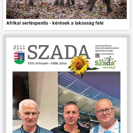
Afrikai sertéspestis - kérések a lakosság felé