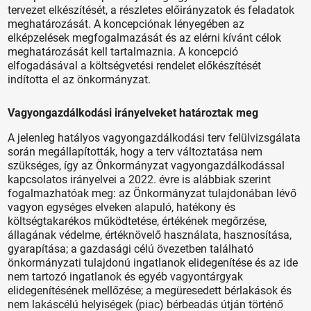
tervezet elkészítését, a részletes előirányzatok és feladatok
meghatározását. A koncepciónak lényegében az
elképzelések megfogalmazását és az elérni kívánt célok
meghatározását kell tartalmaznia. A koncepció
elfogadásával a költségvetési rendelet előkészítését
indította el az önkormányzat.
Vagyongazdálkodási irányelveket határoztak meg
A jelenleg hatályos vagyongazdálkodási terv felülvizsgálata
során megállapították, hogy a terv változtatása nem
szükséges, így az Önkormányzat vagyongazdálkodással
kapcsolatos irányelvei a 2022. évre is alábbiak szerint
fogalmazhatóak meg: az Önkormányzat tulajdonában lévő
vagyon egységes elveken alapuló, hatékony és
költségtakarékos működtetése, értékének megőrzése,
állagának védelme, értéknövelő használata, hasznosítása,
gyarapítása; a gazdasági célú övezetben található
önkormányzati tulajdonú ingatlanok elidegenítése és az ide
nem tartozó ingatlanok és egyéb vagyontárgyak
elidegenítésének mellőzése; a megüresedett bérlakások és
nem lakáscélú helyiségek (piac) bérbeadás útján történő