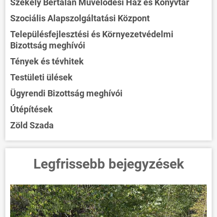
Székely Bertalan Művelődési Ház és Könyvtár
Szociális Alapszolgáltatási Központ
Településfejlesztési és Környezetvédelmi
Bizottság meghívói
ÖNKORMÁNYZAT
Tények és tévhitek
ÜGYINTÉZÉS
Testületi ülések
KÖZÖSSÉG
Ügyrendi Bizottság meghívói
HÍREK
Útépítések
VÁLASZTÁSOK
Zöld Szada
Legfrissebb bejegyzések