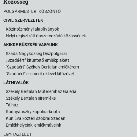
Közösség
POLGÁRMESTERI KÖSZÖNTŐ
CIVIL SZERVEZETEK
Közintézményi alapítványok
Helyi regisztrált önszerveződő közösségek
AKIKRE BÜSZKÉK VAGYUNK
Szada Nagyközség Díszpolgárai
„Szadáért” kitüntető emlékplakett
"Szadáért" Székely Bertalan emlékérem
"Szadáért" elismerő oklevél kitűzővel
LÁTNIVALÓK
Székely Bertalan Műteremház Galéria
Székely Bertalan síremléke
Tájház
Rudnyánszky kápolna-kripta
Kun Éva köztéri szobrai Szadán
Emlékhelyeink, emlékműveink
EGYHÁZI ÉLET