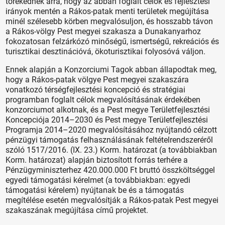
törekednek arra, hogy az abban foglalt célok és fejlesztési
irányok mentén a Rákos-patak menti területek megújítása
minél szélesebb körben megvalósuljon, és hosszabb távon
a Rákos-völgy Pest megyei szakasza a Dunakanyarhoz
fokozatosan felzárkózó minőségű, ismertségű, rekreációs és
turisztikai desztinációvá, ökoturisztikai folyosóvá váljon.
Ennek alapján a Konzorciumi Tagok abban állapodtak meg,
hogy a Rákos-patak völgye Pest megyei szakaszára
vonatkozó térségfejlesztési koncepció és stratégiai
programban foglalt célok megvalósításának érdekében
konzorciumot alkotnak, és a Pest megye Területfejlesztési
Koncepciója 2014–2030 és Pest megye Területfejlesztési
Programja 2014–2020 megvalósításához nyújtandó célzott
pénzügyi támogatás felhasználásának feltételrendszeréről
szóló 1517/2016. (IX. 23.) Korm. határozat (a továbbiakban
Korm. határozat) alapján biztosított forrás terhére a
Pénzügyminiszterhez 420.000.000 Ft bruttó összköltséggel
egyedi támogatási kérelmet (a továbbiakban: egyedi
támogatási kérelem) nyújtanak be és a támogatás
megítélése esetén megvalósítják a Rákos-patak Pest megyei
szakaszának megújítása című projektet.