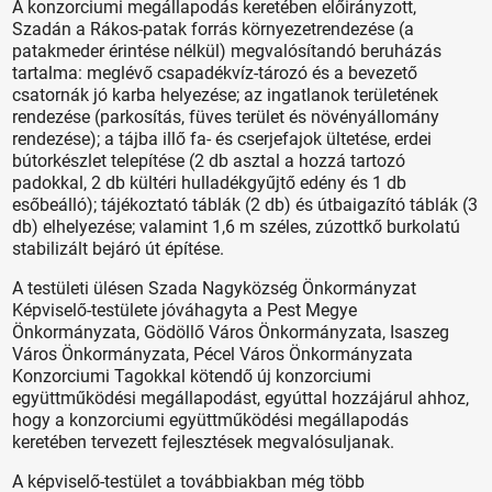
A konzorciumi megállapodás keretében előirányzott,
Szadán a Rákos-patak forrás környezetrendezése (a
patakmeder érintése nélkül) megvalósítandó beruházás
tartalma: meglévő csapadékvíz-tározó és a bevezető
csatornák jó karba helyezése; az ingatlanok területének
rendezése (parkosítás, füves terület és növényállomány
rendezése); a tájba illő fa- és cserjefajok ültetése, erdei
bútorkészlet telepítése (2 db asztal a hozzá tartozó
padokkal, 2 db kültéri hulladékgyűjtő edény és 1 db
esőbeálló); tájékoztató táblák (2 db) és útbaigazító táblák (3
db) elhelyezése; valamint 1,6 m széles, zúzottkő burkolatú
stabilizált bejáró út építése.
A testületi ülésen Szada Nagyközség Önkormányzat
Képviselő-testülete jóváhagyta a Pest Megye
Önkormányzata, Gödöllő Város Önkormányzata, Isaszeg
Város Önkormányzata, Pécel Város Önkormányzata
Konzorciumi Tagokkal kötendő új konzorciumi
együttműködési megállapodást, egyúttal hozzájárul ahhoz,
hogy a konzorciumi együttműködési megállapodás
keretében tervezett fejlesztések megvalósuljanak.
A képviselő-testület a továbbiakban még több