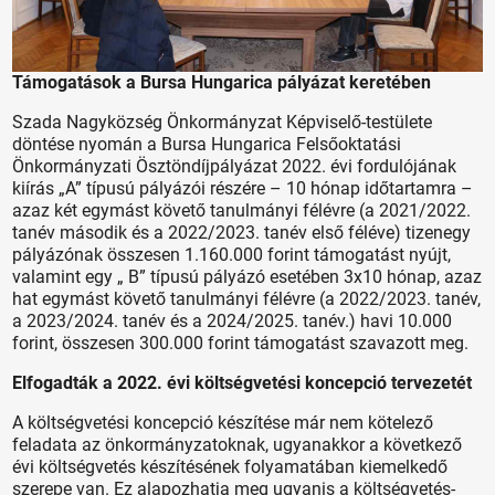
Támogatások a Bursa Hungarica pályázat keretében
Szada Nagyközség Önkormányzat Képviselő-testülete
döntése nyomán a Bursa Hungarica Felsőoktatási
Önkormányzati Ösztöndíjpályázat 2022. évi fordulójának
kiírás „A” típusú pályázói részére – 10 hónap időtartamra –
azaz két egymást követő tanulmányi félévre (a 2021/2022.
tanév második és a 2022/2023. tanév első féléve) tizenegy
pályázónak összesen 1.160.000 forint támogatást nyújt,
valamint egy „ B” típusú pályázó esetében 3x10 hónap, azaz
hat egymást követő tanulmányi félévre (a 2022/2023. tanév,
a 2023/2024. tanév és a 2024/2025. tanév.) havi 10.000
forint, összesen 300.000 forint támogatást szavazott meg.
Elfogadták a 2022. évi költségvetési koncepció tervezetét
A költségvetési koncepció készítése már nem kötelező
feladata az önkormányzatoknak, ugyanakkor a következő
évi költségvetés készítésének folyamatában kiemelkedő
szerepe van. Ez alapozhatja meg ugyanis a költségvetés-