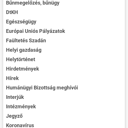
Bűnmegelőzés, bűnügy
DtKH
Egészségügy
Európai Uniós Pályázatok
Faültetés Szadán
Helyi gazdaság
Helytörténet
Hirdetmények
Hírek
Humánügyi Bizottság meghívói
Interjúk
Intézmények
Jegyző
Koronavírus