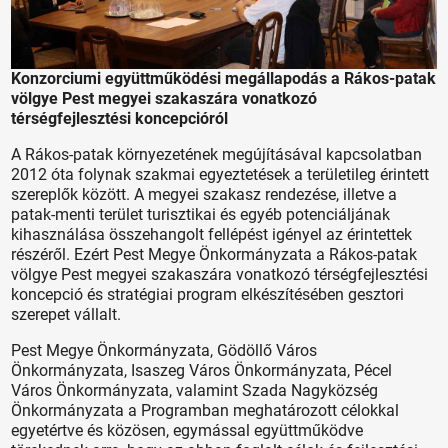
Konzorciumi együttműködési megállapodás a Rákos-patak
völgye Pest megyei szakaszára vonatkozó
térségfejlesztési koncepcióról
A Rákos-patak környezetének megújításával kapcsolatban
2012 óta folynak szakmai egyeztetések a területileg érintett
szereplők között. A megyei szakasz rendezése, illetve a
patak-menti terület turisztikai és egyéb potenciáljának
kihasználása összehangolt fellépést igényel az érintettek
részéről. Ezért Pest Megye Önkormányzata a Rákos-patak
völgye Pest megyei szakaszára vonatkozó térségfejlesztési
koncepció és stratégiai program elkészítésében gesztori
szerepet vállalt.
Pest Megye Önkormányzata, Gödöllő Város
Önkormányzata, Isaszeg Város Önkormányzata, Pécel
Város Önkormányzata, valamint Szada Nagyközség
Önkormányzata a Programban meghatározott célokkal
egyetértve és közösen, egymással együttműködve