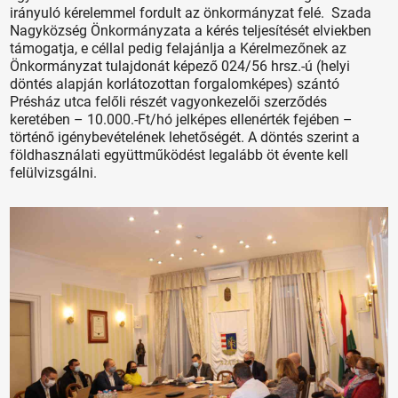
irányuló kérelemmel fordult az önkormányzat felé. Szada
Nagyközség Önkormányzata a kérés teljesítését elviekben
támogatja, e céllal pedig felajánlja a Kérelmezőnek az
Önkormányzat tulajdonát képező 024/56 hrsz.-ú (helyi
döntés alapján korlátozottan forgalomképes) szántó
Présház utca felőli részét vagyonkezelői szerződés
keretében – 10.000.-Ft/hó jelképes ellenérték fejében –
történő igénybevételének lehetőségét. A döntés szerint a
földhasználati együttműködést legalább öt évente kell
felülvizsgálni.