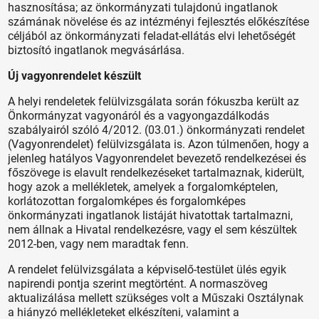
hasznosítása; az önkormányzati tulajdonú ingatlanok
számának növelése és az intézményi fejlesztés előkészítése
céljából az önkormányzati feladat-ellátás elvi lehetőségét
biztosító ingatlanok megvásárlása.
Új vagyonrendelet készült
A helyi rendeletek felülvizsgálata során fókuszba került az
Önkormányzat vagyonáról és a vagyongazdálkodás
szabályairól szóló 4/2012. (03.01.) önkormányzati rendelet
(Vagyonrendelet) felülvizsgálata is. Azon túlmenően, hogy a
jelenleg hatályos Vagyonrendelet bevezető rendelkezései és
főszövege is elavult rendelkezéseket tartalmaznak, kiderült,
hogy azok a mellékletek, amelyek a forgalomképtelen,
korlátozottan forgalomképes és forgalomképes
önkormányzati ingatlanok listáját hivatottak tartalmazni,
nem állnak a Hivatal rendelkezésre, vagy el sem készültek
2012-ben, vagy nem maradtak fenn.
A rendelet felülvizsgálata a képviselő-testület ülés egyik
napirendi pontja szerint megtörtént. A normaszöveg
aktualizálása mellett szükséges volt a Műszaki Osztálynak
a hiányzó mellékleteket elkészíteni, valamint a