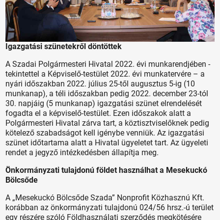
Igazgatási szünetekről döntöttek
A Szadai Polgármesteri Hivatal 2022. évi munkarendjében -
tekintettel a Képviselő-testület 2022. évi munkatervére – a
nyári időszakban 2022. július 25-től augusztus 5-ig (10
munkanap), a téli időszakban pedig 2022. december 23-tól
30. napjáig (5 munkanap) igazgatási szünet elrendelését
fogadta el a képviselő-testület. Ezen időszakok alatt a
Polgármesteri Hivatal zárva tart, a köztisztviselőknek pedig
kötelező szabadságot kell igénybe venniük. Az igazgatási
szünet időtartama alatt a Hivatal ügyeletet tart. Az ügyeleti
rendet a jegyző intézkedésben állapítja meg.
Önkormányzati tulajdonú földet használhat a Mesekuckó
Bölcsőde
A „Mesekuckó Bölcsőde Szada” Nonprofit Közhasznú Kft.
korábban az önkormányzati tulajdonú 024/56 hrsz.-ú terület
egy részére szóló Földhasználati szerződés megkötésére