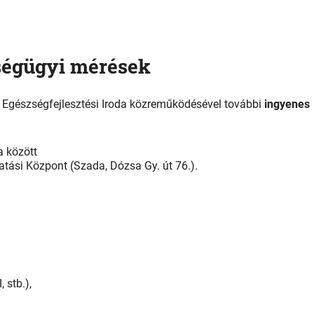
ségügyi mérések
 Egészségfejlesztési Iroda közreműködésével további
ingyenes
a között
atási Központ (Szada, Dózsa Gy. út 76.).
 stb.),