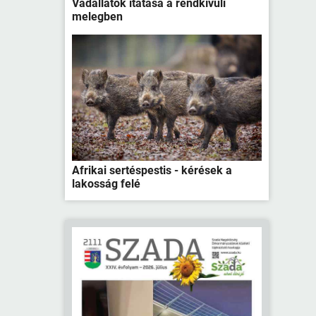
Vadállatok itatása a rendkívüli
melegben
Afrikai sertéspestis - kérések a
lakosság felé