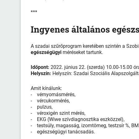
***
Ingyenes általános egész
A szadai szűrőprogram keretében szintén a Szobi
egészségügyi
méréseket tartunk.
Időpont:
2022. június 22. (szerda) 10.00-15.00 ór
Helyszín:
Helyszín: Szadai Szociális Alapszolgált
Amit kínálunk:
- vérnyomásmérés,
- vércukormérés,
- pulzus,
- véroxigén szint mérés,
- EKG (Wiwe szívdiagnosztika eszközzel),
- testsúly, magasság, izomtömeg, testzsír %, BMI,
- egészségügyi tanácsadás.