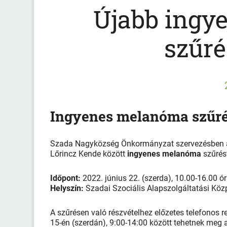
Újabb ingy
szűr
Ingyenes melanóma szűr
Szada Nagyközség Önkormányzat szervezésben a S
Lőrincz Kende között
ingyenes melanóma
szűrést
Időpont:
2022. június 22. (szerda), 10.00-16.00 ó
Helyszín:
Szadai Szociális Alapszolgáltatási Közp
A szűrésen való részvételhez előzetes telefonos r
15-én (szerdán), 9:00-14:00 között tehetnek meg