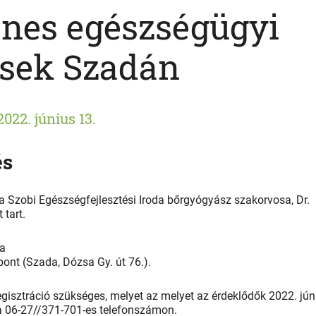
enes egészségügyi
ések Szadán
2022. június 13.
és
zobi Egészségfejlesztési Iroda bőrgyógyász szakorvosa, Dr.
 tart.
ra
ont (Szada, Dózsa Gy. út 76.).
egisztráció szükséges, melyet az melyet az érdeklődők 2022. jún
 a 06-27//371-701-es telefonszámon.