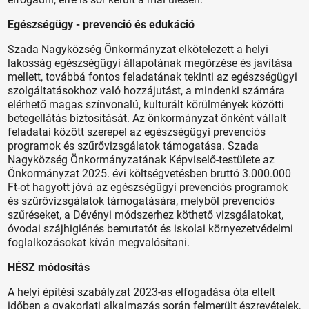
Egészségügy - prevenció és edukáció
Szada Nagyközség Önkormányzat elkötelezett a helyi
lakosság egészségügyi állapotának megőrzése és javítása
mellett, továbbá fontos feladatának tekinti az egészségügyi
szolgáltatásokhoz való hozzájutást, a mindenki számára
elérhető magas színvonalú, kulturált körülmények közötti
betegellátás biztosítását. Az önkormányzat önként vállalt
feladatai között szerepel az egészségügyi prevenciós
programok és szűrővizsgálatok támogatása. Szada
Nagyközség Önkormányzatának Képviselő-testülete az
Önkormányzat 2025. évi költségvetésben bruttó 3.000.000
Ft-ot hagyott jóvá az egészségügyi prevenciós programok
és szűrővizsgálatok támogatására, melyből prevenciós
szűréseket, a Dévényi módszerhez köthető vizsgálatokat,
óvodai szájhigiénés bemutatót és iskolai környezetvédelmi
foglalkozásokat kíván megvalósítani.
HÉSZ módosítás
A helyi építési szabályzat 2023-as elfogadása óta eltelt
időben a gyakorlati alkalmazás során felmerült észrevételek,