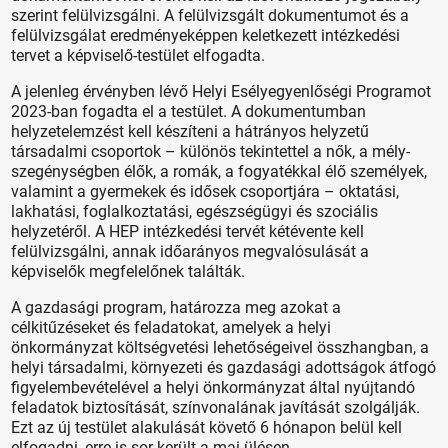
szerint felülvizsgálni. A felülvizsgált dokumentumot és a
felülvizsgálat eredményeképpen keletkezett intézkedési
tervet a képviselő-testület elfogadta.
A jelenleg érvényben lévő Helyi Esélyegyenlőségi Programot
2023-ban fogadta el a testület. A dokumentumban
helyzetelemzést kell készíteni a hátrányos helyzetű
társadalmi csoportok – különös tekintettel a nők, a mély-
szegénységben élők, a romák, a fogyatékkal élő személyek,
valamint a gyermekek és idősek csoportjára – oktatási,
lakhatási, foglalkoztatási, egészségügyi és szociális
helyzetéről. A HEP intézkedési tervét kétévente kell
felülvizsgálni, annak időarányos megvalósulását a
képviselők megfelelőnek találták.
A gazdasági program, határozza meg azokat a
célkitűzéseket és feladatokat, amelyek a helyi
önkormányzat költségvetési lehetőségeivel összhangban, a
helyi társadalmi, környezeti és gazdasági adottságok átfogó
figyelembevételével a helyi önkormányzat által nyújtandó
feladatok biztosítását, színvonalának javítását szolgálják.
Ezt az új testület alakulását követő 6 hónapon belül kell
elfogadni, erre is sor került a mai ülésen.