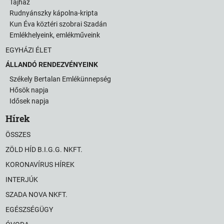
Tájház
Rudnyánszky kápolna-kripta
Kun Éva köztéri szobrai Szadán
Emlékhelyeink, emlékműveink
EGYHÁZI ÉLET
ÁLLANDÓ RENDEZVÉNYEINK
Székely Bertalan Emlékünnepség
Hősök napja
Idősek napja
Hírek
ÖSSZES
ZÖLD HÍD B.I.G.G. NKFT.
KORONAVÍRUS HÍREK
INTERJÚK
SZADA NOVA NKFT.
EGÉSZSÉGÜGY