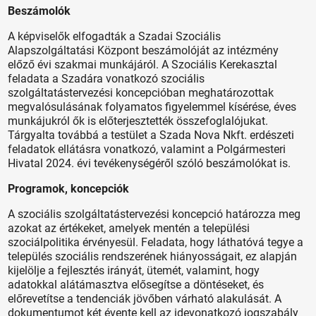
Beszámolók
A képviselők elfogadták a Szadai Szociális
Alapszolgáltatási Központ beszámolóját az intézmény
előző évi szakmai munkájáról. A Szociális Kerekasztal
feladata a Szadára vonatkozó szociális
szolgáltatástervezési koncepcióban meghatározottak
megvalósulásának folyamatos figyelemmel kísérése, éves
munkájukról ők is előterjesztették összefoglalójukat.
Tárgyalta továbbá a testület a Szada Nova Nkft. erdészeti
feladatok ellátásra vonatkozó, valamint a Polgármesteri
Hivatal 2024. évi tevékenységéről szóló beszámolókat is.
Programok, koncepciók
A szociális szolgáltatástervezési koncepció határozza meg
azokat az értékeket, amelyek mentén a települési
szociálpolitika érvényesül. Feladata, hogy láthatóvá tegye a
település szociális rendszerének hiányosságait, ez alapján
kijelölje a fejlesztés irányát, ütemét, valamint, hogy
adatokkal alátámasztva elősegítse a döntéseket, és
előrevetítse a tendenciák jövőben várható alakulását. A
dokumentumot két évente kell az idevonatkozó jogszabály