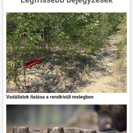
Vadállatok itatása a rendkívüli melegben