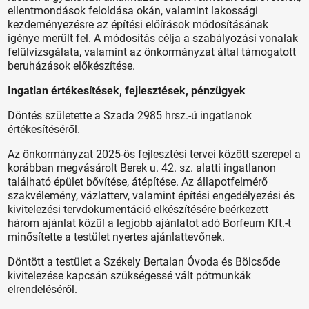
ellentmondások feloldása okán, valamint lakossági
kezdeményezésre az építési előírások módosításának
igénye merült fel. A módosítás célja a szabályozási vonalak
felülvizsgálata, valamint az önkormányzat által támogatott
beruházások előkészítése.
Ingatlan értékesítések, fejlesztések, pénzügyek
Döntés születette a Szada 2985 hrsz.-ú ingatlanok
értékesítéséről.
Az önkormányzat 2025-ös fejlesztési tervei között szerepel a
korábban megvásárolt Berek u. 42. sz. alatti ingatlanon
található épület bővítése, átépítése. Az állapotfelmérő
szakvélemény, vázlatterv, valamint építési engedélyezési és
kivitelezési tervdokumentáció elkészítésére beérkezett
három ajánlat közül a legjobb ajánlatot adó Borfeum Kft.-t
minősítette a testület nyertes ajánlattevőnek.
Döntött a testület a Székely Bertalan Óvoda és Bölcsőde
kivitelezése kapcsán szükségessé vált pótmunkák
elrendeléséről.