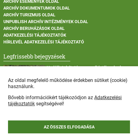
ARCHÍV ESEMÉNYEK OLDAL
ARCHÍV DOKUMENTUMOK OLDAL
ARCHÍV TURIZMUS OLDAL
UNPUBLISH ARCHÍV INTÉZMÉNYEK OLDAL
ARCHÍV BERUHÁZÁSOK OLDAL
ADATKEZELÉSI TÁJÉKOZTATÓK
HÍRLEVÉL ADATKEZELÉSI TÁJÉKOZTATÓ
Legfrissebb bejegyzések
Vadállatok itatása a rendkívüli melegben
Az oldal megfelelő működése érdekben sütiket (cookie)
használunk.
Bővebb információkért tájékozódjon az
Adatkezelési
Afrikai sertéspestis - kérések a lakosság felé
tájékoztatók
segítségével!
AZ ÖSSZES ELFOGADÁSA