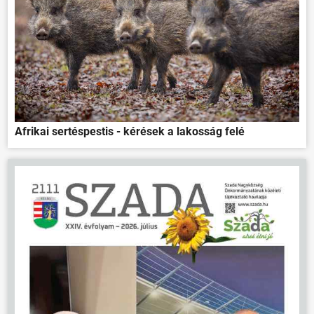
Afrikai sertéspestis - kérések a lakosság felé
ÖNKORMÁNYZAT
ÜGYINTÉZÉS