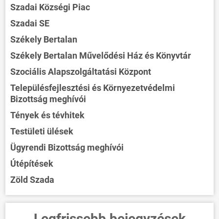
Szadai Községi Piac
Szadai SE
Székely Bertalan
Székely Bertalan Művelődési Ház és Könyvtár
Szociális Alapszolgáltatási Központ
Településfejlesztési és Környezetvédelmi
Bizottság meghívói
Tények és tévhitek
Testületi ülések
Ügyrendi Bizottság meghívói
Útépítések
Zöld Szada
Legfrissebb bejegyzések