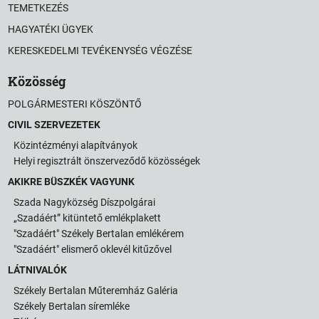
TEMETKEZÉS
HAGYATÉKI ÜGYEK
KERESKEDELMI TEVÉKENYSÉG VÉGZÉSE
Közösség
POLGÁRMESTERI KÖSZÖNTŐ
CIVIL SZERVEZETEK
Közintézményi alapítványok
Helyi regisztrált önszerveződő közösségek
AKIKRE BÜSZKÉK VAGYUNK
Szada Nagyközség Díszpolgárai
„Szadáért” kitüntető emlékplakett
"Szadáért" Székely Bertalan emlékérem
"Szadáért" elismerő oklevél kitűzővel
LÁTNIVALÓK
Székely Bertalan Műteremház Galéria
Székely Bertalan síremléke