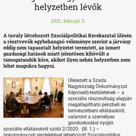
helyzetben lévők
2021. február 3.
A tavaly létrehozott Szociálpolitikai Kerekasztal ülésén
a résztvevők egybehangzó véleménye szerint a járvány
eddig nem tapasztalt helyzetet teremtett, az ismert
gazdasági hatások miatt jelentősen kibővült a
támogatandók köre, akiket ilyen nehéz helyzetben nem
lehet magukra hagyni.
Ülésezett a Szada
Nagyközség Önkormányzat
Képviselő-testületének – a
szociális rászorultság alapján
megállapítható pénzbeli és
természetbeni ellátásokról,
valamint a személyes
gondoskodást nyújtó
szociális ellátásokról szóló 2/2020. (III. 1.) –
önkormányzati rendeletével létrehozott Szociálpolitikai