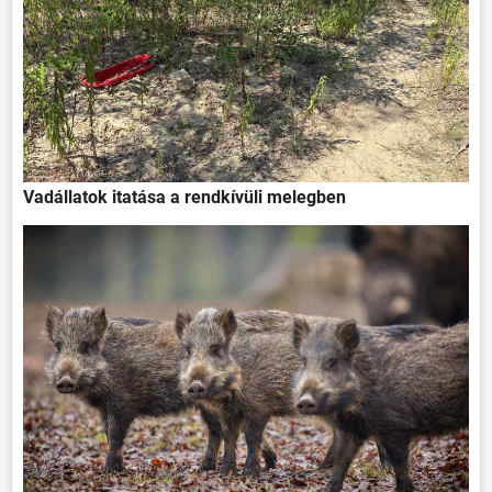
Vadállatok itatása a rendkívüli melegben