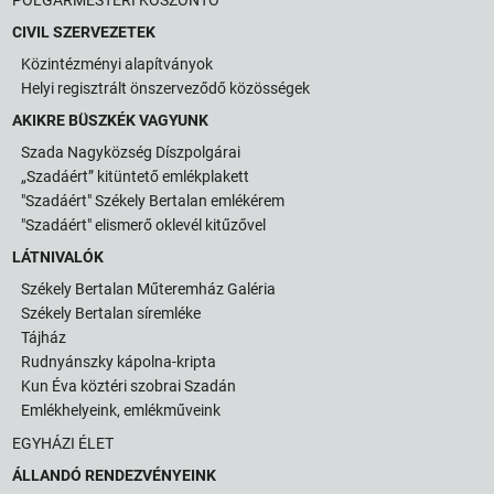
CIVIL SZERVEZETEK
Közintézményi alapítványok
Helyi regisztrált önszerveződő közösségek
AKIKRE BÜSZKÉK VAGYUNK
Szada Nagyközség Díszpolgárai
„Szadáért” kitüntető emlékplakett
"Szadáért" Székely Bertalan emlékérem
"Szadáért" elismerő oklevél kitűzővel
LÁTNIVALÓK
Székely Bertalan Műteremház Galéria
Székely Bertalan síremléke
Tájház
Rudnyánszky kápolna-kripta
Kun Éva köztéri szobrai Szadán
Emlékhelyeink, emlékműveink
EGYHÁZI ÉLET
ÁLLANDÓ RENDEZVÉNYEINK