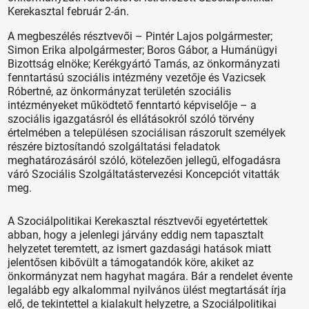
Kerekasztal február 2-án.
A megbeszélés résztvevői – Pintér Lajos polgármester;
Simon Erika alpolgármester; Boros Gábor, a Humánügyi
Bizottság elnöke; Kerékgyártó Tamás, az önkormányzati
fenntartású szociális intézmény vezetője és Vazicsek
Róbertné, az önkormányzat területén szociális
intézményeket működtető fenntartó képviselője – a
szociális igazgatásról és ellátásokról szóló törvény
értelmében a településen szociálisan rászorult személyek
részére biztosítandó szolgáltatási feladatok
meghatározásáról szóló, kötelezően jellegű, elfogadásra
váró Szociális Szolgáltatástervezési Koncepciót vitatták
meg.
A Szociálpolitikai Kerekasztal résztvevői egyetértettek
abban, hogy a jelenlegi járvány eddig nem tapasztalt
helyzetet teremtett, az ismert gazdasági hatások miatt
jelentősen kibővült a támogatandók köre, akiket az
önkormányzat nem hagyhat magára. Bár a rendelet évente
legalább egy alkalommal nyilvános ülést megtartását írja
elő, de tekintettel a kialakult helyzetre, a Szociálpolitikai