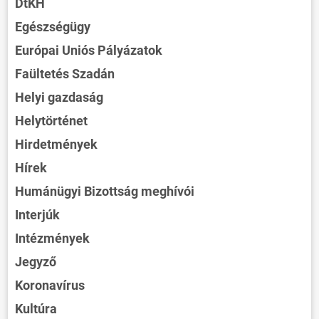
DtKH
Egészségügy
Európai Uniós Pályázatok
Faültetés Szadán
Helyi gazdaság
Helytörténet
Hirdetmények
Hírek
Humánügyi Bizottság meghívói
Interjúk
Intézmények
Jegyző
Koronavírus
Kultúra