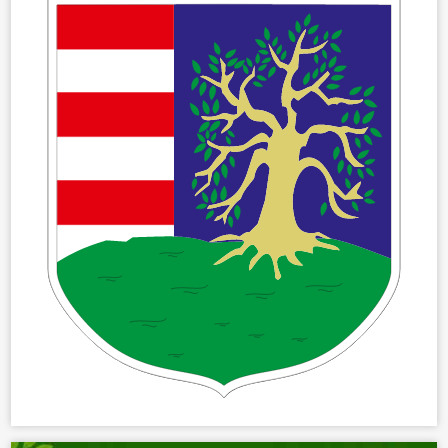
ÖNKORMÁNYZAT
ÜGYINTÉZÉS
KÖZÖSSÉG
HÍREK
VÁLASZTÁSOK