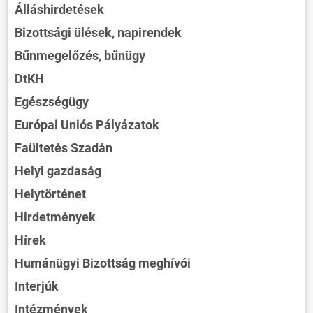
Álláshirdetések
Bizottsági ülések, napirendek
Bűnmegelőzés, bűnügy
DtKH
Egészségügy
Európai Uniós Pályázatok
Faültetés Szadán
Helyi gazdaság
Helytörténet
Hirdetmények
Hírek
Humánügyi Bizottság meghívói
Interjúk
Intézmények