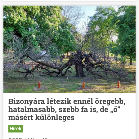
Bizonyára létezik ennél öregebb,
hatalmasabb, szebb fa is, de „ő”
másért különleges
Hírek