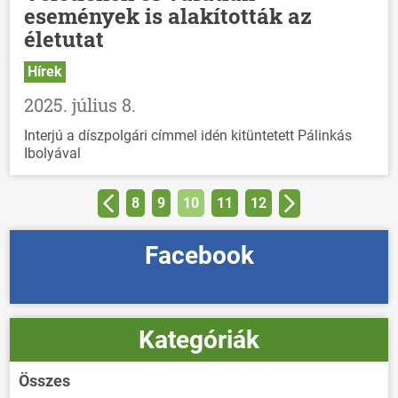
események is alakították az
életutat
Hírek
2025. július 8.
Interjú a díszpolgári címmel idén kitüntetett Pálinkás
Ibolyával
8
9
10
11
12
Facebook
Kategóriák
Összes