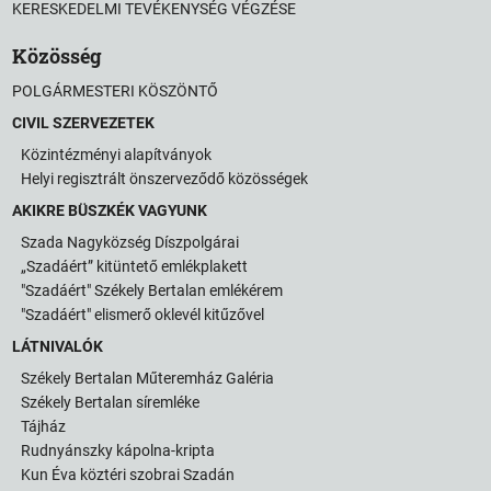
KERESKEDELMI TEVÉKENYSÉG VÉGZÉSE
Közösség
POLGÁRMESTERI KÖSZÖNTŐ
CIVIL SZERVEZETEK
Közintézményi alapítványok
Helyi regisztrált önszerveződő közösségek
AKIKRE BÜSZKÉK VAGYUNK
Szada Nagyközség Díszpolgárai
„Szadáért” kitüntető emlékplakett
"Szadáért" Székely Bertalan emlékérem
"Szadáért" elismerő oklevél kitűzővel
LÁTNIVALÓK
Székely Bertalan Műteremház Galéria
Székely Bertalan síremléke
Tájház
Rudnyánszky kápolna-kripta
Kun Éva köztéri szobrai Szadán