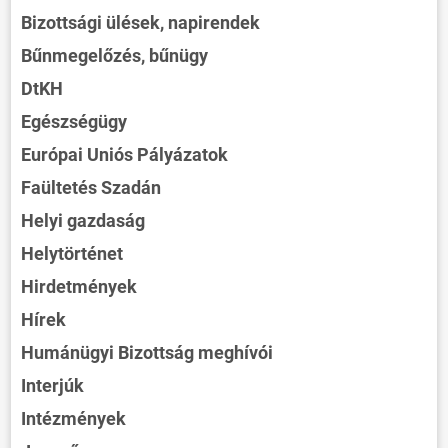
Bizottsági ülések, napirendek
Bűnmegelőzés, bűnügy
DtKH
Egészségügy
Európai Uniós Pályázatok
Faültetés Szadán
Helyi gazdaság
Helytörténet
Hirdetmények
Hírek
Humánügyi Bizottság meghívói
Interjúk
Intézmények