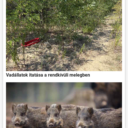
Vadállatok itatása a rendkívüli melegben