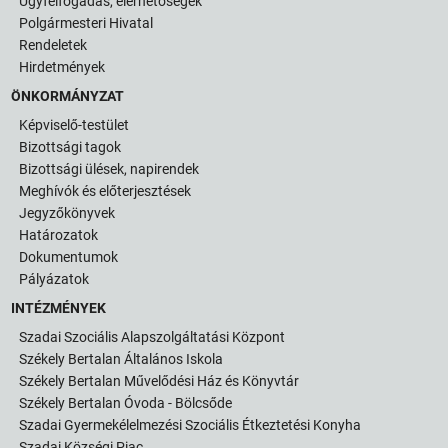
Ügyfélfogadás, elérhetőségek
Polgármesteri Hivatal
Rendeletek
Hirdetmények
ÖNKORMÁNYZAT
Képviselő-testület
Bizottsági tagok
Bizottsági ülések, napirendek
Meghívók és előterjesztések
Jegyzőkönyvek
Határozatok
Dokumentumok
Pályázatok
INTÉZMÉNYEK
Szadai Szociális Alapszolgáltatási Központ
Székely Bertalan Általános Iskola
Székely Bertalan Művelődési Ház és Könyvtár
Székely Bertalan Óvoda - Bölcsőde
Szadai Gyermekélelmezési Szociális Étkeztetési Konyha
Szadai Községi Piac