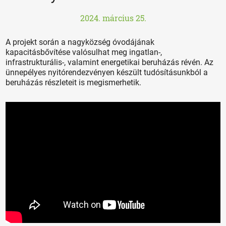
2024. március 25.
A projekt során a nagyközség óvodájának
kapacitásbővítése valósulhat meg ingatlan-,
infrastrukturális-, valamint energetikai beruházás révén. Az
ünnepélyes nyitórendezvényen készült tudósításunkból a
beruházás részleteit is megismerhetik.