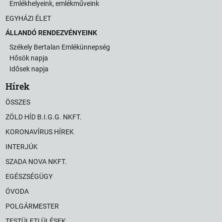
Emlékhelyeink, emlékműveink
EGYHÁZI ÉLET
ÁLLANDÓ RENDEZVÉNYEINK
Székely Bertalan Emlékünnepség
Hősök napja
Idősek napja
Hírek
ÖSSZES
ZÖLD HÍD B.I.G.G. NKFT.
KORONAVÍRUS HÍREK
INTERJÚK
SZADA NOVA NKFT.
EGÉSZSÉGÜGY
ÓVODA
POLGÁRMESTER
TESTÜLETI ÜLÉSEK