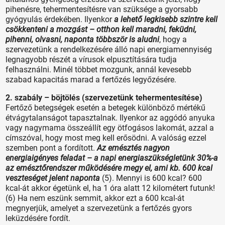
pihenésre, tehermentesítésre van szüksége a gyorsabb
gyógyulás érdekében. Ilyenkor
a lehető legkisebb szintre kell
csökkenteni a mozgást – otthon kell maradni, feküdni,
pihenni, olvasni, naponta többször is aludni
, hogy a
szervezetünk a rendelkezésére álló napi energiamennyiség
legnagyobb részét a vírusok elpusztítására tudja
felhasználni. Minél többet mozgunk, annál kevesebb
szabad kapacitás marad a fertőzés legyőzésére.
2. szabály – böjtölés (szervezetünk tehermentesítése)
Fertőző betegségek esetén a betegek különböző mértékű
étvágytalanságot tapasztalnak. Ilyenkor az aggódó anyuka
vagy nagymama összeállít egy ötfogásos lakomát, azzal a
címszóval, hogy most meg kell erősödni. A valóság ezzel
szemben pont a fordított.
Az emésztés nagyon
energiaigényes feladat – a napi energiaszükségletünk 30%-a
az emésztőrendszer működésére megy el, ami kb. 600 kcal
veszteséget jelent naponta
(5). Mennyi is 600 kcal? 600
kcal-át akkor égetünk el, ha 1 óra alatt 12 kilométert futunk!
(6) Ha nem eszünk semmit, akkor ezt a 600 kcal-át
megnyerjük, amelyet a szervezetünk a fertőzés gyors
leküzdésére fordít.