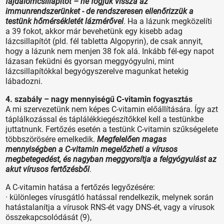
fájdalomcsillapítót – ne fogjuk vissza az
immunrendszerünket - de rendszeresen ellenőrizzük a
testünk hőmérsékletét lázmérővel
. Ha a lázunk megközelíti
a 39 fokot, akkor már bevehetünk egy kisebb adag
lázcsillapítót (pld. fél tabletta Algopyrin), de csak annyit,
hogy a lázunk nem menjen 38 fok alá. Inkább fél-egy napot
lázasan feküdni és gyorsan meggyógyulni, mint
lázcsillapítókkal begyógyszerelve magunkat hetekig
lábadozni.
4. szabály – nagy mennyiségű C-vitamin fogyasztás
A mi szervezetünk nem képes C-vitamin előállítására. Így azt
táplálkozással és táplálékkiegészítőkkel kell a testünkbe
juttatnunk. Fertőzés esetén a testünk C-vitamin szűkségelete
többszörösére emelkedik.
Megfelelően magas
mennyiségben a C-vitamin megelőzheti a vírusos
megbetegedést, és nagyban meggyorsítja a felgyógyulást az
akut vírusos fertőzésből
.
A C-vitamin hatása a fertőzés legyőzésére:
· különleges vírusgátló hatással rendelkezik, melynek során
hatástalanítja a vírusok RNS-ét vagy DNS-ét, vagy a vírusok
összekapcsolódását (9),