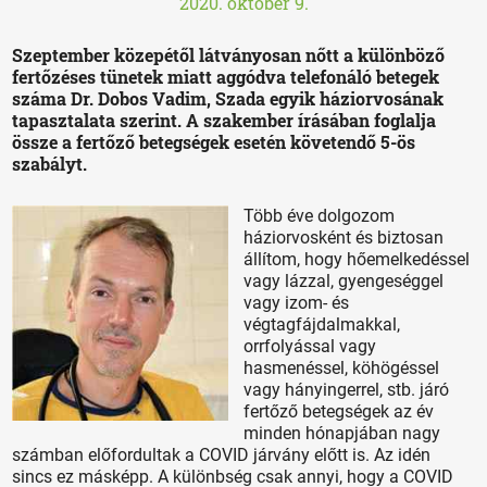
2020. október 9.
Szeptember közepétől látványosan nőtt a különböző
fertőzéses tünetek miatt aggódva telefonáló betegek
száma Dr. Dobos Vadim, Szada egyik háziorvosának
tapasztalata szerint. A szakember írásában foglalja
össze a fertőző betegségek esetén követendő 5-ös
szabályt.
Több éve dolgozom
háziorvosként és biztosan
állítom, hogy hőemelkedéssel
vagy lázzal, gyengeséggel
vagy izom- és
végtagfájdalmakkal,
orrfolyással vagy
hasmenéssel, köhögéssel
vagy hányingerrel, stb. járó
fertőző betegségek az év
minden hónapjában nagy
számban előfordultak a COVID járvány előtt is. Az idén
sincs ez másképp. A különbség csak annyi, hogy a COVID