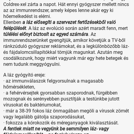
Coldrex-xel zárta a napot. Hát ennyi gyógyszer mellett nincs
az az immunrendszer, amely képes lenne akár egy ki
hőemelkedést is elérni.
Ellenben
a láz elősegíti a szervezet fertőzésekből való
felépülését
. A láz az evolúció során azért maradt fenn, mert
túlélési előnyt biztosít az egyed számára
. Az
immunrendszerünket gyengítjük, amikor követjük a TV-ből
ránkzúduló gyógyszer reklámokat, és a legkülönbözőbb láz-
és fájdalomcsillapítókkal tömjük magunkat. Azután meg
csodálkozunk, hogy miért vagyunk már egy hete betegek és
nem tudunk meggyógyulni.
A láz gyógyító ereje:
· az immunválaszok felgyorsulnak a magasabb
hőmérsékleten,
· a fehérvérsejtek gyorsabban szaporodnak, fürgébben
mozognak és serényebben pusztítják a testünkbe jutott
vírusokat és baktériumokat,
· már a 38-39 fokos láz önmagában megöli a vírusok zömét
vagy legalább gátolja szaporodásukat,
· fokozza a kórokozók és méreganyagok kiválasztását.
A fentiek miatt ne vegyünk be semmilyen láz- vagy