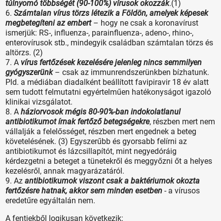
túlnyomó többségét (90-100%) vírusok okozzák
.(1)
6.
Számtalan vírus törzs létezik a Földön, amelyek képesek
megbetegíteni az embert
– hogy ne csak a koronavírust
ismerjük: RS-, influenza-, parainfluenza-, adeno-, rhino-,
enterovírusok stb., mindegyik családban számtalan törzs és
altörzs. (2)
7. A
vírus fertőzések kezelésére jelenleg nincs semmilyen
gyógyszerünk
– csak az immunrendszerünkben bízhatunk.
Pld. a médiában diadalként beállított favipiravir 18 év alatt
sem tudott felmutatni egyértelműen hatékonyságot igazoló
klinikai vizsgálatot.
8. A
háziorvosok mégis 80-90%-ban indokolatlanul
antibiotikumot írnak fertőző betegségekre
, részben mert nem
vállalják a felelősséget, részben mert engednek a beteg
követelésének. (3) Egyszerűbb és gyorsabb felírni az
antibiotikumot és lázcsillapítót, mint negyedóráig
kérdezgetni a beteget a tünetekről és meggyőzni őt a helyes
kezelésről, annak magyarázatáról.
9. Az
antibiotikumok viszont csak a baktériumok okozta
fertőzésre hatnak, akkor sem minden esetben
- a vírusos
eredetűre egyáltalán nem.
A fentiekből logikusan következik: