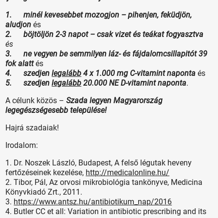
1. minél kevesebbet mozogjon – pihenjen, feküdjön,
aludjon
és
2. böjtöljön 2-3 napot – csak vizet és teákat fogyasztva
és
3. ne vegyen be semmilyen láz- és fájdalomcsillapitót 39
fok alatt
és
4. szedjen
legalább
4 x 1.000 mg C-vitamint naponta
és
5. szedjen
legalább
20.000 NE D-vitamint naponta
.
A célunk közös –
Szada legyen Magyarország
legegészségesebb települése!
Hajrá szadaiak!
Irodalom:
1. Dr. Noszek László, Budapest, A felső légutak heveny
fertőzéseinek kezelése,
http://medicalonline.hu/
2. Tibor, Pál, Az orvosi mikrobiológia tankönyve, Medicina
Könyvkiadó Zrt., 2011.
3.
https://www.antsz.hu/antibiotikum_nap/2016
4. Butler CC et all: Variation in antibiotic prescribing and its