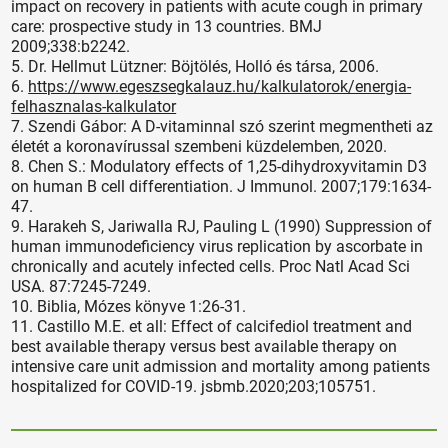
impact on recovery in patients with acute cough in primary
care: prospective study in 13 countries. BMJ
2009;338:b2242.
5. Dr. Hellmut Lützner: Böjtölés, Holló és társa, 2006.
6.
https://www.egeszsegkalauz.hu/kalkulatorok/energia-
felhasznalas-kalkulator
7. Szendi Gábor: A D-vitaminnal szó szerint megmentheti az
életét a koronavírussal szembeni küzdelemben, 2020.
8. Chen S.: Modulatory effects of 1,25-dihydroxyvitamin D3
on human B cell differentiation. J Immunol. 2007;179:1634-
47.
9. Harakeh S, Jariwalla RJ, Pauling L (1990) Suppression of
human immunodeficiency virus replication by ascorbate in
chronically and acutely infected cells. Proc Natl Acad Sci
USA. 87:7245-7249.
10. Biblia, Mózes könyve 1:26-31.
11. Castillo M.E. et all: Effect of calcifediol treatment and
best available therapy versus best available therapy on
intensive care unit admission and mortality among patients
hospitalized for COVID-19. jsbmb.2020;203;105751.