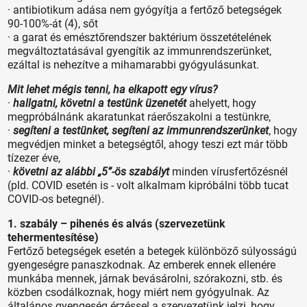
· antibiotikum adása nem gyógyítja a fertőző betegségek
90-100%-át (4), sőt
· a garat és emésztőrendszer baktérium összetételének
megváltoztatásával gyengítik az immunrendszerünket,
ezáltal is nehezítve a mihamarabbi gyógyulásunkat.
Mit lehet mégis tenni, ha elkapott egy vírus?
·
hallgatni, követni a testünk üzenetét
ahelyett, hogy
megpróbálnánk akaratunkat ráerőszakolni a testünkre,
·
segíteni a testünket, segíteni az immunrendszerünket
, hogy
megvédjen minket a betegségtől, ahogy teszi ezt már több
tízezer éve,
·
követni az alábbi „5”-ös szabályt
minden vírusfertőzésnél
(pld. COVID esetén is - volt alkalmam kipróbálni több tucat
COVID-os betegnél).
1. szabály – pihenés és alvás (szervezetünk
tehermentesítése)
Fertőző betegségek esetén a betegek különböző súlyosságú
gyengeségre panaszkodnak. Az emberek ennek ellenére
munkába mennek, járnak bevásárolni, szórakozni, stb. és
közben csodálkoznak, hogy miért nem gyógyulnak. Az
általános gyengeség érzéssel a szervezetünk jelzi, hogy