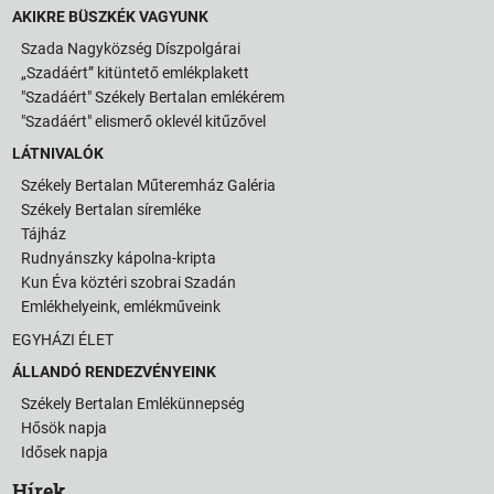
AKIKRE BÜSZKÉK VAGYUNK
Szada Nagyközség Díszpolgárai
„Szadáért” kitüntető emlékplakett
"Szadáért" Székely Bertalan emlékérem
"Szadáért" elismerő oklevél kitűzővel
LÁTNIVALÓK
Székely Bertalan Műteremház Galéria
Székely Bertalan síremléke
Tájház
Rudnyánszky kápolna-kripta
Kun Éva köztéri szobrai Szadán
Emlékhelyeink, emlékműveink
EGYHÁZI ÉLET
ÁLLANDÓ RENDEZVÉNYEINK
Székely Bertalan Emlékünnepség
Hősök napja
Idősek napja
Hírek