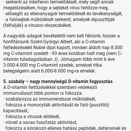
· serkenti az interferon termelődését, mely segít annak
megelőzésében, hogy a sejteket vírus fertőzze meg,
· elősegíti az ellenanyagok termelődését és tevékenységét,
· a falósejtek működését serkenti, amelyek elpusztítják
(felfalják) a vírusos részecskéket.
A nagyobb adagok bevételétől nem kell félnünk, hiszen a
honfitársunk Szent-Györgyi Albert, aki a C-vitamin
felfedezéséért Nobel díjat kapott, minden áldott nap 8.000
mg C-vitamint szedett - 93 éves korában halt meg (nem C-
vitamin túladagolásban J). Jómagam több mint 6 éve
3.000-4.000 mg C-vitamint szedek, amelyet ritka
betegségeim alatt 6.000-8.000 mg-ra emelek.
5. szabály – nagy mennyiségű D-vitamin fogyasztás
A D-vitamin fertőzésekkel szembeni védekező
immunválaszt több ponton is fokozza:
· szabályozza az immunrendszer működését,
· fokozza a monocyták aktivitását és faló (pusztító)
kapacitását,
· fokozza a vírusok elölését,
· növeli a savas foszfatáz aktivitást,
· fokozza a kórokozó ellenes hatású peptidek, defensinek és