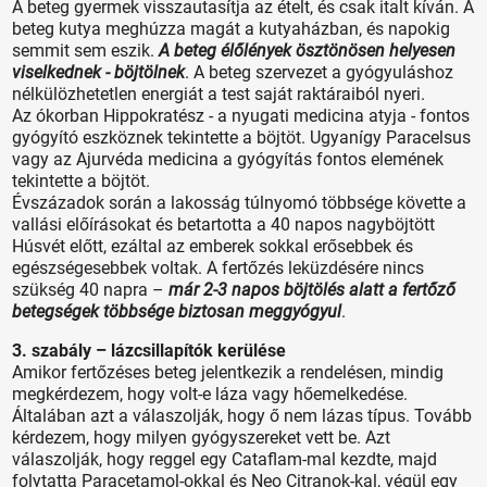
A beteg gyermek visszautasítja az ételt, és csak italt kíván. A
beteg kutya meghúzza magát a kutyaházban, és napokig
semmit sem eszik.
A beteg élőlények ösztönösen helyesen
viselkednek - böjtölnek
. A beteg szervezet a gyógyuláshoz
nélkülözhetetlen energiát a test saját raktáraiból nyeri.
Az ókorban Hippokratész - a nyugati medicina atyja - fontos
gyógyító eszköznek tekintette a böjtöt. Ugyanígy Paracelsus
vagy az Ajurvéda medicina a gyógyítás fontos elemének
tekintette a böjtöt.
Évszázadok során a lakosság túlnyomó többsége követte a
vallási előírásokat és betartotta a 40 napos nagyböjtött
Húsvét előtt, ezáltal az emberek sokkal erősebbek és
egészségesebbek voltak. A fertőzés leküzdésére nincs
szükség 40 napra –
már 2-3 napos böjtölés alatt a fertőző
betegségek többsége biztosan meggyógyul
.
3. szabály – lázcsillapítók kerülése
Amikor fertőzéses beteg jelentkezik a rendelésen, mindig
megkérdezem, hogy volt-e láza vagy hőemelkedése.
Általában azt a válaszolják, hogy ő nem lázas típus. Tovább
kérdezem, hogy milyen gyógyszereket vett be. Azt
válaszolják, hogy reggel egy Cataflam-mal kezdte, majd
folytatta Paracetamol-okkal és Neo Citranok-kal, végül egy