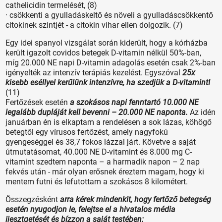
cathelicidin termelését, (8)
· csökkenti a gyulladáskeltő és növeli a gyulladáscsökkentő
citokinek szintjét - a citokin vihar ellen dolgozik. (7)
Egy idei spanyol vizsgálat során kiderült, hogy a kórházba
került igazolt covidos betegek D-vitamin nélkül 50%-ban,
míg 20.000 NE napi D-vitamin adagolás esetén csak 2%-ban
igényelték az intenzív terápiás kezelést. Egyszóval
25x
kisebb eséllyel kerűlünk intenzívre, ha szedjük a D-vitamint!
(11)
Fertőzések esetén
a szokásos napi fenntartó 10.000 NE
legalább dupláját kell bevenni – 20.000 NE naponta.
Az idén
januárban én is elkaptam a rendelésen a sok lázas, köhögő
betegtől egy vírusos fertőzést, amely nagyfokú
gyengeséggel és 38,7 fokos lázzal járt. Követve a saját
útmutatásomat, 40.000 NE D-vitamint és 8.000 mg C-
vitamint szedtem naponta – a harmadik napon – 2 nap
fekvés után - már olyan erősnek éreztem magam, hogy ki
mentem futni és lefutottam a szokásos 8 kilométert.
Összegzésként
arra kérek mindenkit, hogy fertőző betegség
esetén nyugodjon le, felejtse el a hivatalos média
ijesztgetését és bízzon a saját testében: