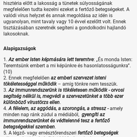
hisztéria előtt a lakosság a tünetek súlyosságának
megfelelően tudta kezelni ezeket a fertőző betegségeket. A
valódi vírus helyzet és annak megoldása az idén is
ugyanolyan, mint tavaly vagy 10 évvel ezelőtt volt. Ennek
tisztázásában szeretnék segíteni a gondolkodni hajlandó
lakosoknak.
Alapigazságok
1.
Az ember Isten képmására lett teremtve
: „És monda Isten:
Teremtsünk embert a mi képünkre és hasonlatosságunkra”.
(10)
2. Ennek megfelelően
az emberi szervezet isteni
tökéletességgel működik
– amíg tönkre nem tesszük.
3.
Az immunrendszerünk is tökéletesen működik - orvosi
segítség nélkül is, megvédi a szervezetünket a több ezer
különböző vírustörzs ellen
.
4.
A félelem, az aggódás, a szorongás, a stressz -
amely
minden nap ránk zúdul a médiából,
gyengíti az
immunrendszerünket és védtelenné tesz a fertőző
betegségekkel szemben
.
5. A légző- vagy emésztőrendszeri
fertőző betegségek