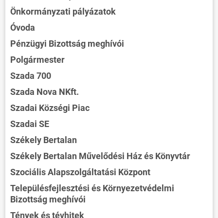
Önkormányzati pályázatok
ÖNKORMÁNYZAT
Óvoda
ÜGYINTÉZÉS
Pénzügyi Bizottság meghívói
Polgármester
KÖZÖSSÉG
Szada 700
HÍREK
Szada Nova NKft.
VÁLASZTÁSOK
Szadai Községi Piac
Szadai SE
Székely Bertalan
Székely Bertalan Művelődési Ház és Könyvtár
Szociális Alapszolgáltatási Központ
Településfejlesztési és Környezetvédelmi
Bizottság meghívói
Tények és tévhitek