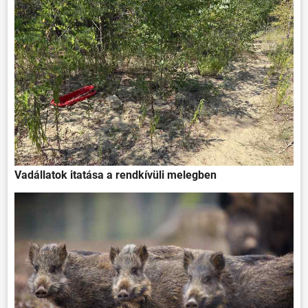
Vadállatok itatása a rendkívüli melegben