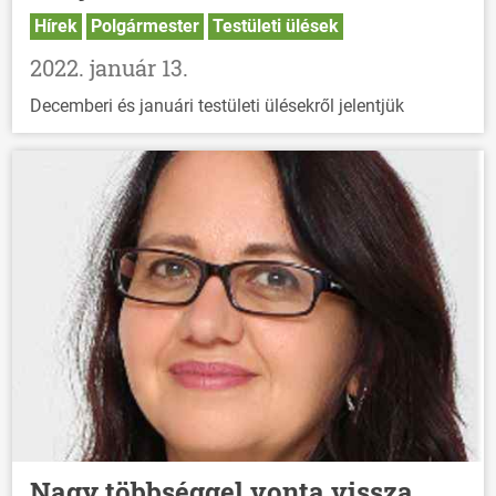
Hírek
Polgármester
Testületi ülések
HÍREK
2022. január 13.
VÁLASZTÁSOK
Decemberi és januári testületi ülésekről jelentjük
Nagy többséggel vonta vissza