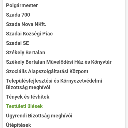
Polgármester
Szada 700
Szada Nova NKft.
Szadai Községi Piac
Szadai SE
Székely Bertalan
Székely Bertalan Művelődési Ház és Könyvtár
Szociális Alapszolgáltatási Központ
Településfejlesztési és Környezetvédelmi
Bizottság meghívói
Tények és tévhitek
Testületi ülések
Ügyrendi Bizottság meghívói
Útépítések