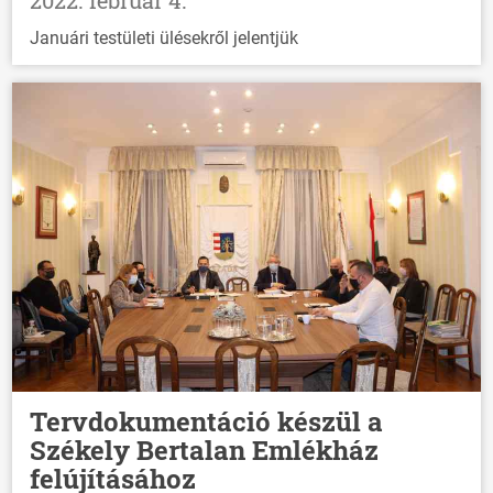
Januári testületi ülésekről jelentjük
ÖNKORMÁNYZAT
Tervdokumentáció készül a
Székely Bertalan Emlékház
ÜGYINTÉZÉS
felújításához
KÖZÖSSÉG