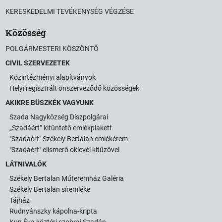
KERESKEDELMI TEVÉKENYSÉG VÉGZÉSE
Közösség
POLGÁRMESTERI KÖSZÖNTŐ
CIVIL SZERVEZETEK
Közintézményi alapítványok
Helyi regisztrált önszerveződő közösségek
AKIKRE BÜSZKÉK VAGYUNK
Szada Nagyközség Díszpolgárai
„Szadáért” kitüntető emlékplakett
"Szadáért" Székely Bertalan emlékérem
"Szadáért" elismerő oklevél kitűzővel
LÁTNIVALÓK
Székely Bertalan Műteremház Galéria
Székely Bertalan síremléke
Tájház
Rudnyánszky kápolna-kripta
Kun Éva köztéri szobrai Szadán