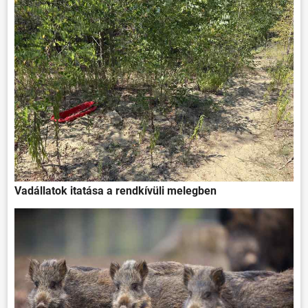
Vadállatok itatása a rendkívüli melegben