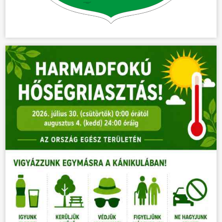
ÖNKORMÁNYZAT
ÜGYINTÉZÉS
KÖZÖSSÉG
HÍREK
VÁLASZTÁSOK