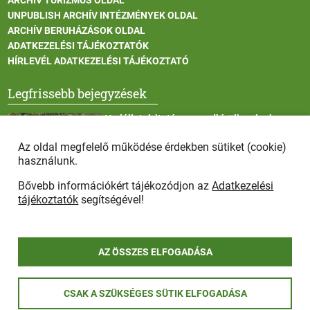
UNPUBLISH ARCHÍV INTÉZMÉNYEK OLDAL
ARCHÍV BERUHÁZÁSOK OLDAL
ADATKEZELÉSI TÁJÉKOZTATÓK
HÍRLEVÉL ADATKEZELÉSI TÁJÉKOZTATÓ
Legfrissebb bejegyzések
Vadállatok itatása a rendkívüli melegben
Az oldal megfelelő működése érdekben sütiket (cookie)
használunk.
Bővebb információkért tájékozódjon az
Adatkezelési
Afrikai sertéspestis - kérések a lakosság felé
tájékoztatók
segítségével!
AZ ÖSSZES ELFOGADÁSA
COPYRIGHT © 2025 - Szada Nagyközség Önkormányzat - Minden
CSAK A SZÜKSÉGES SÜTIK ELFOGADÁSA
jog fenntartva