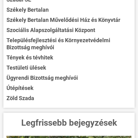
Székely Bertalan
Székely Bertalan Művelődési Ház és Könyvtár
Szociális Alapszolgáltatási Központ
Településfejlesztési és Környezetvédelmi
Bizottság meghívói
Tények és tévhitek
Testületi ülések
Ügyrendi Bizottság meghívói
Útépítések
Zöld Szada
Legfrissebb bejegyzések