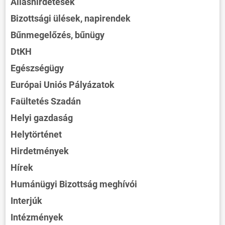
Álláshirdetések
Bizottsági ülések, napirendek
Bűnmegelőzés, bűnügy
DtKH
Egészségügy
Európai Uniós Pályázatok
Faültetés Szadán
Helyi gazdaság
Helytörténet
Hirdetmények
Hírek
Humánügyi Bizottság meghívói
Interjúk
Intézmények