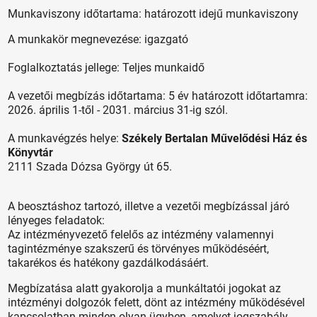
Munkaviszony időtartama: határozott idejű munkaviszony
A munkakör megnevezése: igazgató
Foglalkoztatás jellege: Teljes munkaidő
A vezetői megbízás időtartama: 5 év határozott időtartamra:
2026. április 1-től - 2031. március 31-ig szól.
A munkavégzés helye:
Székely Bertalan Művelődési Ház és
Könyvtár
2111 Szada Dózsa György út 65.
A beosztáshoz tartozó, illetve a vezetői megbízással járó
lényeges feladatok:
Az intézményvezető felelős az intézmény valamennyi
tagintézménye szakszerű és törvényes működéséért,
takarékos és hatékony gazdálkodásáért.
Megbízatása alatt gyakorolja a munkáltatói jogokat az
intézményi dolgozók felett, dönt az intézmény működésével
kapcsolatban minden olyan ügyben, amelyet jogszabály