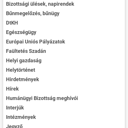
Bizottsági ülések, napirendek
Bűnmegelőzés, bűnügy
DtKH
Egészségügy
Európai Uniós Pályázatok
Faültetés Szadán
Helyi gazdaság
Helytörténet
Hirdetmények
Hírek
Humánügyi Bizottság meghívói
Interjúk
Intézmények
Jegyző