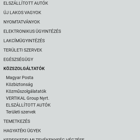
ELSZÁLLÍTOTT AUTÓK
ÚJ LAKOS VAGYOK
NYOMTATVÁNYOK
ELEKTRONIKUS ÜGYINTÉZÉS
LAKCÍMÜGYINTÉZÉS
TERÜLETI SZERVEK
EGÉSZSÉGÜGY
KÖZSZOLGÁLTATÓK
Magyar Posta
Közbiztonság
Közműszolgálatatók
VERTIKAL Group Nyrt.
ELSZÁLLÍTOTT AUTÓK
Területi szervek
TEMETKEZÉS
HAGYATÉKI ÜGYEK
KERESKEDELMI TEVÉKENYSÉG VÉGZÉSE