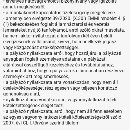
• érvényes hatósági erkölcsi bizonyítvány vagy igazolás
annak megkéréséről,
• a munkakörrel kapcsolatos fizetési igény megjelölése,
• amennyiben elvégezte 39/2020. (X.30.) EMMI rendelet 4. §
(1) bekezdésében foglalt államháztartási és vezetési
ismereteket nyújtó tanfolyamot, arról szóló okirat másolata,
ha nem, akkor nyilatkozat a tanfolyam két éven belüli
elvégzésének vállalásáról, kivéve, ha rendelkezik jogász
vagy közgazdász szakképzettséggel,
• a pályázó nyilatkozata arról, hogy hozzájárul a pályázati
anyagban foglalt személyes adatainak a pályázati
eljárással összefüggő kezeléséhez és továbbításához,
valamint ahhoz, hogy a pályázatok elbírálásában résztvevő
személyek azt megismerhessék,
• a pályázó nyilatkozata arra vonatkozóan, hogy nem áll
cselekvőképességet részlegesen vagy teljesen korlátozó
gondnokság alatt,
• nyilatkozat arra vonatkozóan, vagyonnyilatkozat tételi
kötelezettségének eleget tesz,
• a pályázó nyilatkozata, arról, hogy nem áll fenn esetében
az egyes vagyonnyilatkozat-tételi kötelezettségekről szóló
2007. évi CLII. törvény szerinti tilalom.