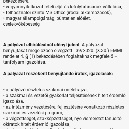
bekezdésére.
• vagyonnyilatkozat tételi eljárás lefolytatásának vállalása,
• felhasználói szintű MS Office (irodai alkalmazások),
• magyar állampolgárság, büntetlen előélet,
cselekvőképesség
A pályázat elbírálásánál előnyt jelent
: A pályázat
benyújtását megelőzően elvégzett - 39/2020. (X.30.) EMMI
rendelet 4. § (1) bekezdésében foglaltaknak megfelelő –
tanfolyam igazolása.
A pályázat részeként benyújtandó iratok, igazolások:
• a pályázó részletes szakmai önéletrajza,
• a szakmai és vezetői gyakorlat teljesítésének hitelt érdemlő
igazolása,
• az intézmény vezetésére, fejlesztésére vonatkozó részletes
szakmai és vezetési program,
• a végzettséget, szakképzettséget, nyelvismeretet tanúsító
okiratok hitelt érdemlő igazolása,