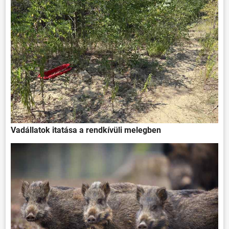
Vadállatok itatása a rendkívüli melegben
ÖNKORMÁNYZAT
ÜGYINTÉZÉS
KÖZÖSSÉG