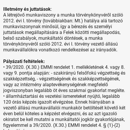
Illetmény és juttatások
:
A létrejövő munkaviszony a munka törvénykönyvéről szóló
2012. évi I. törvény (továbbiakban: Mt.) hatálya alá tartozó
munkaviszonynak minősül, így a bérezés és személyi
juttatások megállapítására a Felek közötti megállapodás,
belső szabályok, munkáltatói döntések, a munka
törvénykönyvéről szóló 2012. évi I. törvény vezető állású
munkavállalókra vonatkozó rendelkezései az irányadók.
Pályázati feltételek:
• 39/2020. (X.30.) EMMI rendelet 1. mellékletének 4. vagy 8.
vagy 9. pontja alapján: - szakirányú felsőfokú végzettség és
szakképzettség, - végzettségének és szakképzettségének,
vagy az intézmény alaptevékenységének megfelelő
jogviszonyban legalább öt éves szakmai gyakorlat megléte.
• államháztartási és vezetési ismereteket nyújtó, legalább
120 órás képzés igazolt elvégzése. Ennek hiányában a
vezető állású munkavállalói munkakör betöltését követő két
éven belül köteles a képzést elvégezni, és az azt igazoló
okiratot be kell mutatni a munkáltatói jogkör gyakorlójának,
figyelemmel a 39/2020. (X.30.) EMMI rendelet 4. § (1)-(2)