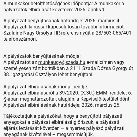
A munkakör betölthetőségének időpontja: A munkakör a
pályázatok elbírálását követően: 2026. április 1.
A pályázat benyújtásának határideje: 2026. március 4.
A pályázati kiírással kapcsolatosan további információt:
Szalainé Nagy Orsolya HR-referens nyújt a 28/503-065/401
telefonszámon.
A pályázatok benyújtásának módja:
A pályázatot az
munkaugy@szada.hu
e-mailcímen vagy
személyesen zárt borítékban a 2111 Szada Dózsa György út
88. Igazgatási Osztályon lehet benyújtani
A pályázat elbírálásának módja, rendje:
A pályázat elbírálásáról a 39/2020. (X.30.) EMMI rendelet 6.
§-ában meghatározottak alapján, a Képviselő-testület dönt.
A pályázat elbírálásának határideje: 2026. március 25.
Tájékoztatjuk a pályázókat, hogy a benyújtott pályázati
anyagokat a pályázat elbírálásáig őrizzük, a pályázati
eljárás lezárását követően – a nyertes pályázó pályázati
anyagának kivételével – megsemmisítjük.