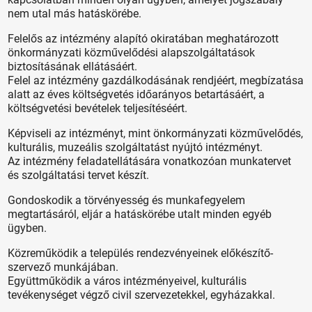
nem utal más hatáskörébe.
Felelős az intézmény alapító okiratában meghatározott
önkormányzati közművelődési alapszolgáltatások
biztosításának ellátásáért.
Felel az intézmény gazdálkodásának rendjéért, megbízatása
alatt az éves költségvetés időarányos betartásáért, a
költségvetési bevételek teljesítéséért.
Képviseli az intézményt, mint önkormányzati közművelődés,
kulturális, muzeális szolgáltatást nyújtó intézményt.
Az intézmény feladatellátására vonatkozóan munkatervet
és szolgáltatási tervet készít.
Gondoskodik a törvényesség és munkafegyelem
megtartásáról, eljár a hatáskörébe utalt minden egyéb
ügyben.
Közreműködik a település rendezvényeinek előkészítő-
szervező munkájában.
Együttműködik a város intézményeivel, kulturális
tevékenységet végző civil szervezetekkel, egyházakkal.