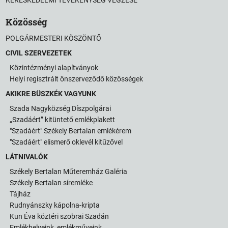
Közösség
POLGÁRMESTERI KÖSZÖNTŐ
CIVIL SZERVEZETEK
Közintézményi alapítványok
Helyi regisztrált önszerveződő közösségek
AKIKRE BÜSZKÉK VAGYUNK
Szada Nagyközség Díszpolgárai
„Szadáért” kitüntető emlékplakett
"Szadáért" Székely Bertalan emlékérem
"Szadáért" elismerő oklevél kitűzővel
LÁTNIVALÓK
Székely Bertalan Műteremház Galéria
Székely Bertalan síremléke
Tájház
Rudnyánszky kápolna-kripta
Kun Éva köztéri szobrai Szadán
Emlékhelyeink, emlékműveink