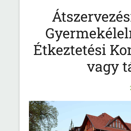
Átszervezési
Gyermekélelm
Étkeztetési K
vagy t