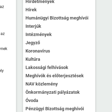
Hirdetmények
 az
Hírek
Humánügyi Bizottság meghívói
Interjúk
 az
Intézmények
Jegyző
lynek
Koronavírus
Kultúra
Lakossági felhívások
ely
Meghívók és előterjesztések
NAV közlemény
Önkormányzati pályázatok
Óvoda
Pénzügyi Bizottság meghívói