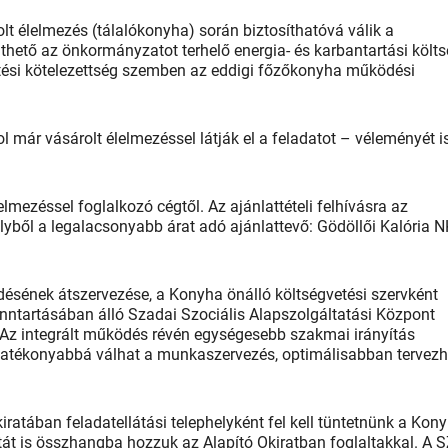
t élelmezés (tálalókonyha) során biztosíthatóvá válik a
hető az önkormányzatot terhelő energia- és karbantartási költs
sztési kötelezettség szemben az eddigi főzőkonyha működési
l már vásárolt élelmezéssel látják el a feladatot – véleményét i
lmezéssel foglalkozó cégtől. Az ajánlattételi felhívásra az
melyből a legalacsonyabb árat adó ajánlattevő: Gödöllői Kalória N
ésének átszervezése, a Konyha önálló költségvetési szervként
ntartásában álló Szadai Szociális Alapszolgáltatási Központ
Az integrált működés révén egységesebb szakmai irányítás
 hatékonyabbá válhat a munkaszervezés, optimálisabban tervez
iratában feladatellátási telephelyként fel kell tüntetnünk a Kony
át is összhangba hozzuk az Alapító Okiratban foglaltakkal. A 