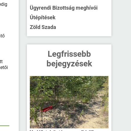
edig
Ügyrendi Bizottság meghívói
Útépítések
Zöld Szada
ntő
Legfrissebb
tt
bejegyzések
etői