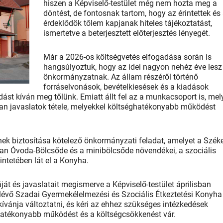
hiszen a Képviselő-testület még nem hozta meg a
döntést, de fontosnak tartom, hogy az érintettek és
érdeklődök tőlem kapjanak hiteles tájékoztatást,
ismertetve a beterjesztett előterjesztés lényegét.
Már a 2026-os költségvetés elfogadása során is
hangsúlyoztuk, hogy az idei nagyon nehéz éve lesz
önkormányzatnak. Az állam részéről történő
forráselvonások, bevételkiesések és a kiadások
ást kíván meg tőlünk. Emiatt állt fel az a munkacsoport is, me
lyan javaslatok tétele, melyekkel költséghatékonyabb működést
nnek biztosítása kötelező önkormányzati feladat, amelyet a Szék
alan Óvoda-Bölcsőde és a minibölcsőde növendékei, a szociális
intetében lát el a Konyha.
át és javaslatait megismerve a Képviselő-testület áprilisban
 lévő Szadai Gyermekélelmezési és Szociális Étkeztetési Konyha
vánja változtatni, és kéri az ehhez szükséges intézkedések
ől hatékonyabb működést és a költségcsökkenést vár.