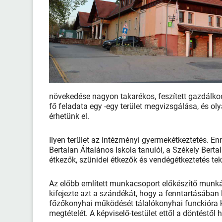
növekedése nagyon takarékos, feszített gazdálkod
fő feladata egy -egy terület megvizsgálása, és o
érhetünk el.
Ilyen terület az intézményi gyermekétkeztetés. E
Bertalan Általános Iskola tanulói, a Székely Bert
étkezők, szünidei étkezők és vendégétkeztetés tek
Az előbb említett munkacsoport előkészítő munkáj
kifejezte azt a szándékát, hogy a fenntartásában
főzőkonyhai működését tálalókonyhai funckióra kí
megtételét. A képviselő-testület ettől a döntést