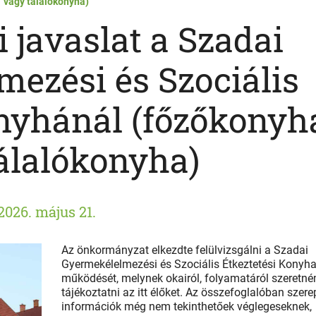
vagy tálalókonyha)
 javaslat a Szadai
ezési és Szociális
onyhánál (főzőkonyh
álalókonyha)
2026. május 21.
Az önkormányzat elkezdte felülvizsgálni a Szadai
Gyermekélelmezési és Szociális Étkeztetési Konyh
működését, melynek okairól, folyamatáról szeretn
tájékoztatni az itt élőket. Az összefoglalóban szere
információk még nem tekinthetőek véglegeseknek,