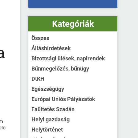
Kategóriák
Összes
a
Álláshirdetések
Bizottsági ülések, napirendek
Bűnmegelőzés, bűnügy
DtKH
Egészségügy
Európai Uniós Pályázatok
Faültetés Szadán
a
Helyi gazdaság
ém
plő
Helytörténet