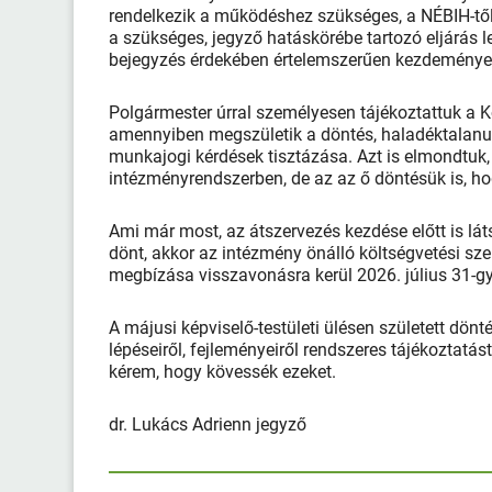
rendelkezik a működéshez szükséges, a NÉBIH-től
a szükséges, jegyző hatáskörébe tartozó eljárás 
bejegyzés érdekében értelemszerűen kezdeménye
Polgármester úrral személyesen tájékoztattuk a Kon
amennyiben megszületik a döntés, haladéktalanul
munkajogi kérdések tisztázása. Azt is elmondtuk
intézményrendszerben, de az az ő döntésük is, h
Ami már most, az átszervezés kezdése előtt is lá
dönt, akkor az intézmény önálló költségvetési sze
megbízása visszavonásra kerül 2026. július 31-gye
A májusi képviselő-testületi ülésen született dö
lépéseiről, fejleményeiről rendszeres tájékoztatá
kérem, hogy kövessék ezeket.
dr. Lukács Adrienn jegyző