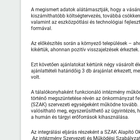
A megismert adatok alátámasztják, hogy a vásárol
kiszámíthatóbb költségtervezés, továbbá csökkent
valamint az eszközpótlási és technológiai fejle
formával.
Az előkészítés során a környező települések – aho
kikértük, ahonnan pozitív visszajelzések érkeztek.
Ezt követően ajánlatokat kértünk négy vásárolt éle
ajánlattételi határidőig 3 db árajánlat érkezett, 
volt.
A tálalókonyhaként funkcionáló intézmény működ
történő megszüntetése révén az önkormányzat fen
(SZAK) szervezeti egységeként működne tovább. 
valósítható meg, egyszerűsíthető az ügyintézés,
a humán és tárgyi erőforrások kihasználása.
Az integrálási eljárás részeként a SZAK Alapító Ok
Az intézmény Szervezeti és Működési Szabályzat