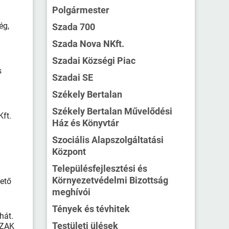
Polgármester
ég,
Szada 700
Szada Nova NKft.
Szadai Községi Piac
s
Szadai SE
Székely Bertalan
Székely Bertalan Művelődési
Kft.
Ház és Könyvtár
Szociális Alapszolgáltatási
Központ
Településfejlesztési és
Környezetvédelmi Bizottság
hető
meghívói
Tények és tévhitek
hát.
Testületi ülések
SZAK