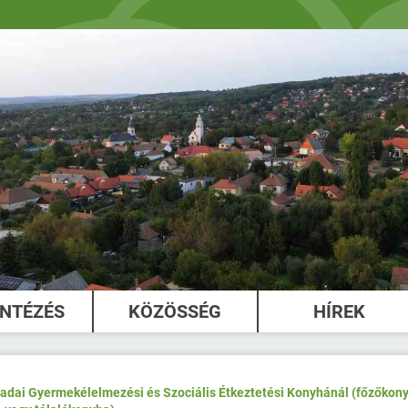
INTÉZÉS
KÖZÖSSÉG
HÍREK
Szadai Gyermekélelmezési és Szociális Étkeztetési Konyhánál (főzőkon