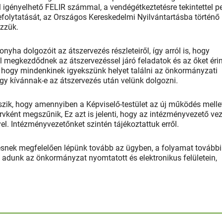
 igényelhető FELIR számmal, a vendégétkeztetésre tekintettel p
lefolytatását, az Országos Kereskedelmi Nyilvántartásba történő
zzük.
yha dolgozóit az átszervezés részleteiről, így arról is, hogy
 megkezdődnek az átszervezéssel járó feladatok és az őket éri
, hogy mindenkinek igyekszünk helyet találni az önkormányzati
ogy kívánnak-e az átszervezés után velünk dolgozni.
tszik, hogy amennyiben a Képviselő-testület az új működés melle
rvként megszűnik, Ez azt is jelenti, hogy az intézményvezető vez
l. Intézményvezetőnket szintén tájékoztattuk erről.
ntésnek megfelelően lépünk tovább az ügyben, a folyamat további
st adunk az önkormányzat nyomtatott és elektronikus felületein,