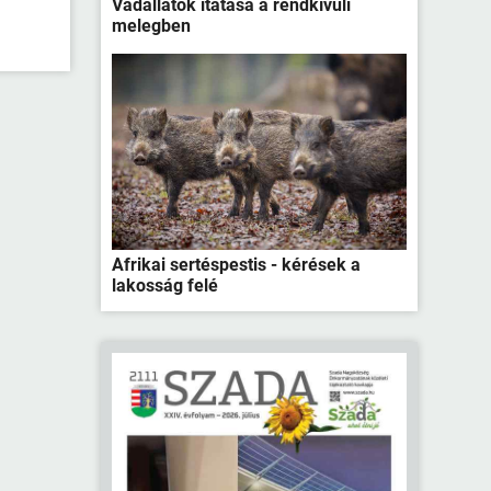
Vadállatok itatása a rendkívüli
melegben
Afrikai sertéspestis - kérések a
lakosság felé