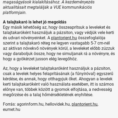
magaságyások kialakításához. A kezdeményezés
aktualitásait megtalálják a VUE kommunikációs
platformjain.
A talajtakaró is lehet jó megoldás
Egy másik lehetőség az, hogy összeaprítsuk a leveleket és
talajtakaróként használjuk a pázsiton, vagy védjük vele kerti
és udvari növényeinket. A
plantorient.hu
összefoglalója
szerint a talajtakaró réteg ne legyen vastagabb 5-7 cm-nél
az aktívan növekvő növények körül, a leveleket előbb zúzzuk
vagy daraboljuk össze, hogy ne simuljanak rá a növényre, és
hogy a gyökérzet jusson elég levegőhöz.
Az, hogy a leveleket talajtakaróként használjuk a pázsiton,
csak a levelek helyes felaprításának (a fűnyíróval) egyszerű
kérdése, és annak, hogy otthagyjuk őket. Ahogyan a levelek
kerti talajtakaróként való használata esetében, itt is számos
előnye van, többek között a gyomok elfojtása, a nedvesség
megőrzése és a talaj hőmérsékletének enyhítése.
Forrás: agorinform.hu, hellovidek.hu,
plantorient.hu
,
eumet.hu