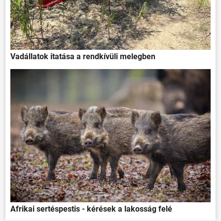
Vadállatok itatása a rendkívüli melegben
ÖNKORMÁNYZAT
ÜGYINTÉZÉS
KÖZÖSSÉG
HÍREK
Afrikai sertéspestis - kérések a lakosság felé
VÁLASZTÁSOK