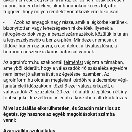
napon, hanem heteken, akár hónapokon keresztül, attól
függően, hogy milyen rendelet vonatkozik erre lokálisan.
- Azok az anyagok nagy része, amik a légkörbe kerülnek,
bizonyítottan vagy lehetségesen rákkeltőek, ilyenek a
nitrogén-oxidok vagy a benzolszármazékok, közülük is talán
a legveszélyesebb a benz-a-pirén. Mindezek nemcsak a
tüdőre, hanem az agyra, a csontokra, a kiválasztásra, a
hormonrendszerre is káros hatással vannak.
Az agroinform.hu szakportál
felmérést
végzett a témában,
amelyből kiderült, hogy a válaszadók 46 százaléka egyelőre
nem ismer jó alternatívát az égetéssel szemben. Az
agroinform.hu oldalán megjelent kérdőívre a december végi-
január eleji időszakban közel 3 ezer válasz érkezett, a
válaszadók 79 százaléka 20 ezer fő alatti településen él, így
többségüket közvetlenül is érinti a küszöbön álló korlátozás.
Mivel az átállás elkerülhetetlen, és Szadán már tilos az
égetés, így hasznos az egyéb megoldásokat számba
venni:
Avarszállító szolgáltatás