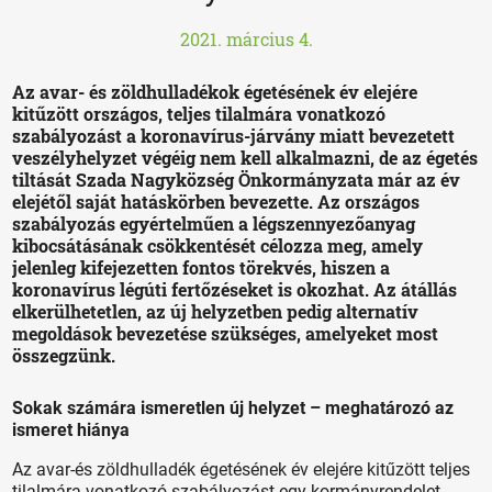
2021. március 4.
Az avar- és zöldhulladékok égetésének év elejére
kitűzött országos, teljes tilalmára vonatkozó
szabályozást a koronavírus-járvány miatt bevezetett
veszélyhelyzet végéig nem kell alkalmazni, de az égetés
tiltását Szada Nagyközség Önkormányzata már az év
elejétől saját hatáskörben bevezette. Az országos
szabályozás egyértelműen a légszennyezőanyag
kibocsátásának csökkentését célozza meg, amely
jelenleg kifejezetten fontos törekvés, hiszen a
koronavírus légúti fertőzéseket is okozhat. Az átállás
elkerülhetetlen, az új helyzetben pedig alternatív
megoldások bevezetése szükséges, amelyeket most
összegzünk.
Sokak számára ismeretlen új helyzet – meghatározó az
ismeret hiánya
Az avar-és zöldhulladék égetésének év elejére kitűzött teljes
tilalmára vonatkozó szabályozást egy kormányrendelet