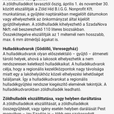
A zöldhulladékot tavasztól őszig, április 1. és november 30.
között elszállítják a Zöld Híd B.I.G.G. Nonprofit Kft.
munkatársai, a gyűjtési naptárakban megjelölt dátumokon
vagy elhelyezhetik az önkormányzat által kijelölt
gyűjtőhelyeken. A zöldhulladék kihelyezhető a SzadaNova
Nkft.-nél beszerezhető 110 literes biozsákban.
Összekötegelve elszállítják az 1 méternél nem hosszabb,
max. 6 mm átmérőjű ágakat is.
Hulladékudvarok (Gödöllő, Veresegyház)
A hulladékudvarok olyan előszelektáló – gyűjtő – átmeneti
tároló helyek, ahová a lakosok elhelyezhetik a nem
rendszeresen keletkező hulladékaikat. A hulladékudvarok
célja, hogy a regionális kezelőközpontok nagy távolsága
miatt egy a lakóhelyükhöz közeli elhelyezési lehetőséget
találjanak. Így a hulladékudvarokat a regionális
hulladékgyűjtési rendszer kiegészítő elemének tekintjük. A
hulladékudvarokban zöldhulladék leadható.
Zöldhulladék elszállíttatása, vagy helyben daráltatása
A zöldhulladékok elszállítását, a zöldhulladékok
összegyűjtését, vagy igény esetén helyben darálását Pest
megyében – így Szadán is – több erre szakosodott