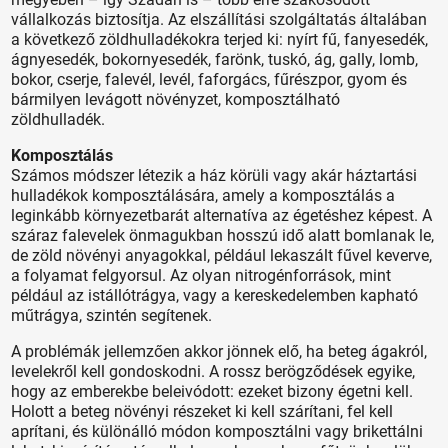
vállalkozás biztosítja. Az elszállítási szolgáltatás általában
a következő zöldhulladékokra terjed ki: nyírt fű, fanyesedék,
ágnyesedék, bokornyesedék, farönk, tuskó, ág, gally, lomb,
bokor, cserje, falevél, levél, faforgács, fűrészpor, gyom és
bármilyen levágott növényzet, komposztálható
zöldhulladék.
Komposztálás
Számos módszer létezik a ház körüli vagy akár háztartási
hulladékok komposztálására, amely a komposztálás a
leginkább környezetbarát alternatíva az égetéshez képest. A
száraz falevelek önmagukban hosszú idő alatt bomlanak le,
de zöld növényi anyagokkal, például lekaszált fűvel keverve,
a folyamat felgyorsul. Az olyan nitrogénforrások, mint
például az istállótrágya, vagy a kereskedelemben kapható
műtrágya, szintén segítenek.
A problémák jellemzően akkor jönnek elő, ha beteg ágakról,
levelekről kell gondoskodni. A rossz berögződések egyike,
hogy az emberekbe beleivódott: ezeket bizony égetni kell.
Holott a beteg növényi részeket ki kell szárítani, fel kell
aprítani, és különálló módon komposztálni vagy brikettálni