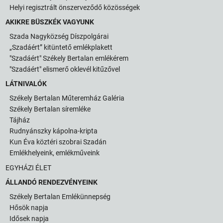
Helyi regisztrált önszerveződő közösségek
AKIKRE BÜSZKÉK VAGYUNK
Szada Nagyközség Díszpolgárai
„Szadáért” kitüntető emlékplakett
"Szadáért" Székely Bertalan emlékérem
"Szadáért" elismerő oklevél kitűzővel
LÁTNIVALÓK
Székely Bertalan Műteremház Galéria
Székely Bertalan síremléke
Tájház
Rudnyánszky kápolna-kripta
Kun Éva köztéri szobrai Szadán
Emlékhelyeink, emlékműveink
EGYHÁZI ÉLET
ÁLLANDÓ RENDEZVÉNYEINK
Székely Bertalan Emlékünnepség
Hősök napja
Idősek napja