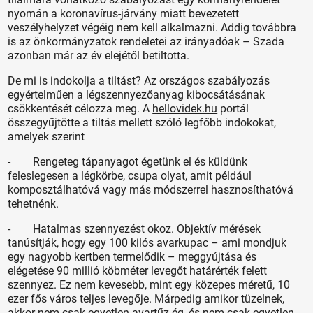
nyomán a koronavírus-járvány miatt bevezetett
veszélyhelyzet végéig nem kell alkalmazni. Addig továbbra
is az önkormányzatok rendeletei az irányadóak – Szada
azonban már az év elejétől betiltotta.
De mi is indokolja a tiltást? Az országos szabályozás
egyértelműen a légszennyezőanyag kibocsátásának
csökkentését célozza meg. A
hellovidek.hu
portál
összegyűjtötte a tiltás mellett szóló legfőbb indokokat,
amelyek szerint
- Rengeteg tápanyagot égetünk el és küldünk
feleslegesen a légkörbe, csupa olyat, amit például
komposztálhatóvá vagy más módszerrel hasznosíthatóvá
tehetnénk.
- Hatalmas szennyezést okoz. Objektív mérések
tanúsítják, hogy egy 100 kilós avarkupac – ami mondjuk
egy nagyobb kertben termelődik – meggyújtása és
elégetése 90 millió köbméter levegőt határérték felett
szennyez. Ez nem kevesebb, mint egy közepes méretű, 10
ezer fős város teljes levegője. Márpedig amikor tüzelnek,
akkor nem csak egyetlen avartűz ég, és nem csak egyetlen