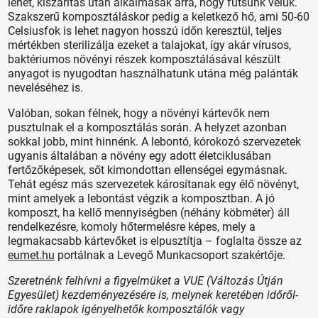
lehet, kiszárítás után alkalmasak arra, hogy fűtsünk velük.
Szakszerű komposztáláskor pedig a keletkező hő, ami 50-60
Celsiusfok is lehet nagyon hosszú időn keresztül, teljes
mértékben sterilizálja ezeket a talajokat, így akár vírusos,
baktériumos növényi részek komposztálásával készült
anyagot is nyugodtan használhatunk utána még palánták
neveléséhez is.
Valóban, sokan félnek, hogy a növényi kártevők nem
pusztulnak el a komposztálás során. A helyzet azonban
sokkal jobb, mint hinnénk. A lebontó, kórokozó szervezetek
ugyanis általában a növény egy adott életciklusában
fertőzőképesek, sőt kimondottan ellenségei egymásnak.
Tehát egész más szervezetek károsítanak egy élő növényt,
mint amelyek a lebontást végzik a komposztban. A jó
komposzt, ha kellő mennyiségben (néhány köbméter) áll
rendelkezésre, komoly hőtermelésre képes, mely a
legmakacsabb kártevőket is elpusztítja – foglalta össze az
eumet.hu
portálnak a Levegő Munkacsoport szakértője.
Szeretnénk felhívni a figyelmüket a VUE (Változás Útján
Egyesület) kezdeményezésére is, melynek keretében időről-
időre raklapok igényelhetők komposztálók vagy