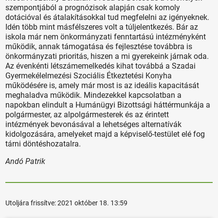
szempontjából a prognózisok alapján csak komoly
dotációval és átalakításokkal tud megfelelni az igényeknek.
Idén több mint másfélszeres volt a túljelentkezés. Bár az
iskola már nem önkormányzati fenntartású intézményként
működik, annak támogatása és fejlesztése továbbra is
önkormányzati prioritás, hiszen a mi gyerekeink járnak oda.
Az évenkénti létszámemelkedés kihat továbbá a Szadai
Gyermekélelmezési Szociális Étkeztetési Konyha
működésére is, amely már most is az ideális kapacitását
meghaladva működik. Mindezekkel kapcsolatban a
napokban elindult a Humánügyi Bizottsági háttérmunkája a
polgármester, az alpolgármesterek és az érintett
intézmények bevonásával a lehetséges alternatívák
kidolgozására, amelyeket majd a képviselő-testület elé fog
tárni döntéshozatalra.
Andó Patrik
Utoljára frissítve:
2021 október 18. 13:59