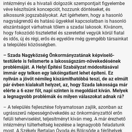
intézményi és a hivatali dolgozók szempontjait figyelembe
véve készítsünk koncepciót, hozzunk döntéseket, és
alkossunk jogszabályokat. Azt ígérhetem, hogy a hasonló
nagyságrendű és hatású ügyekkel kapcsolatban is hasonló
elszántságot várhatnak tőlem a szadai lakosok. Kívánom,
hogy fokozódó tisztelettel és szeretettel vegyük körül fiatal
és idős, új és régi, erős és egyelőre még gyengébb társainkat
a települési közösségben.
– Szada Nagyközség Önkormányzatának képviselő-
testülete is felismerte a lakosságszám-növekedésének
problémáját. A Helyi Építési Szabályzat módosításával
immár egy telken egy lakóingatlant lehet építeni. Ez
nyilván a jövőt némileg kiszámíthatóbbá teszi, de az elmúlt
pár évben kialakult helyzet, az, hogy Szada lakossága már
elérte a 6 ezer főt, napi szinten is megoldást kíván. Melyek
a legnagyobb problémák és milyen válaszokat adnak rá?
– A település fejlesztése folyamatosan zajlik, azonban az
ugrásszerű népességnövekedés az önkormányzattól erőn
felüli teherviselést, teljesítményt kíván meg. A már érezhető
intézményi túlterheltség kezelése a legnagyobb feladatunk
most. A Székely Bertalan Óvoda és Bölcsőde a férőhelyek