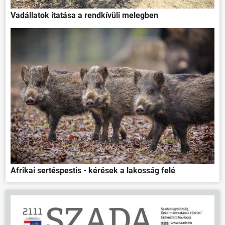
ÖNKORMÁNYZAT
Vadállatok itatása a rendkívüli melegben
ÜGYINTÉZÉS
KÖZÖSSÉG
HÍREK
VÁLASZTÁSOK
Afrikai sertéspestis - kérések a lakosság felé