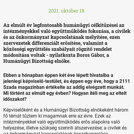
2021. október 18.
Az elmúlt év legfontosabb humánügyi célkitűzései az
intézményekkel való együttműködés fokozása, a civilek
és az önkormányzat kapcsolatának mélyítése, ezen
szervezetek differenciált erősítése, valamint a
közösségi együttélés szabályait rögzítő rendelet
módosítása voltak - nyilatkozta Boros Gábor, a
Humánügyi Bizottság elnöke.
Ebben a hónapban éppen két éve lépett hivatalba a
jelenlegi képviselő-testület, és éppen egy éve, hogy a 2111
Szada magazinban értékelte az addig elvégzett munkát.
Mi történt az elmúlt egy évben? Hogyan ítéli meg az eltelt
időszakot?
Képviselőként és a Humánügyi Bizottság elnökeként három
fő témát tűztem ki magamnak erre az évre. Ezek az
intézményekkel való együttműködés erős alapokra való
helyezése, illetve szükség szerinti átszervezése; a civilek és
az önkormányzat kapcsolatának összehangolása,