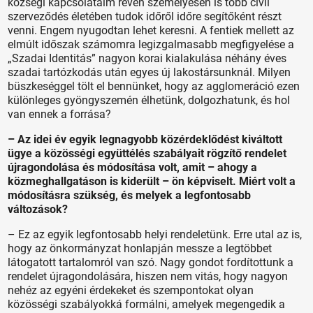
községi kapcsolataim révén személyesen is több civil
szerveződés életében tudok időről időre segítőként részt
venni. Engem nyugodtan lehet keresni. A fentiek mellett az
elmúlt időszak számomra legizgalmasabb megfigyelése a
„Szadai Identitás” nagyon korai kialakulása néhány éves
szadai tartózkodás után egyes új lakostársunknál. Milyen
büszkeséggel tölt el bennünket, hogy az agglomeráció ezen
különleges gyöngyszemén élhetünk, dolgozhatunk, és hol
van ennek a forrása?
– Az idei év egyik legnagyobb közérdeklődést kiváltott
ügye a közösségi együttélés szabályait rögzítő rendelet
újragondolása és módosítása volt, amit – ahogy a
közmeghallgatáson is kiderült – ön képviselt. Miért volt a
módosításra szükség, és melyek a legfontosabb
változások?
– Ez az egyik legfontosabb helyi rendeletünk. Erre utal az is,
hogy az önkormányzat honlapján messze a legtöbbet
látogatott tartalomról van szó. Nagy gondot fordítottunk a
rendelet újragondolására, hiszen nem vitás, hogy nagyon
nehéz az egyéni érdekeket és szempontokat olyan
közösségi szabályokká formálni, amelyek megengedik a