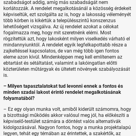
szabadságot addig, amíg más szabadságát nem
korlátozzák. A rendelet megalkotásánál a közösség érdekeit
képviseltük, ezt szolgálta az is, hogy a lakosság véleményét
több körben is kikértük a településszintű konszenzus
lehetőségeit vizsgálva. Az új rendelet azokat a célokat
fogalmazza meg, hogy mit szeretnénk elérni. Most
rögzítettük azt, hogy lakosként milyen viselkedés várható el
mindannyiunktól. A rendelet egyik legfelkapottabb része a
zajkeltéssel kapcsolatos, de van még több igen fontos
eleme azon kívül. Mindenképpen meg kell említenem az
ebtartást és sétáltatást, valamint a lakóingatlan előtti
közterületen műtárgyak és ültetett növények szabályozását
is.
– Milyen tapasztalatokat tud levonni ennek a fontos és
minden szadai lakost érintő rendelet megalkotásának
folyamatából?
– Ez egy olyan munka volt, amiből kiderült számomra, hogy
a bizottsági működés akkor valósul meg jól, ha előkészíti a
képviselő-testület számára a döntést valós alternatívák
kidolgozásával. Nagyon fontos, hogy a munka projektalapú
legyen, tehát egy témában az érintettek, a szakértők, az