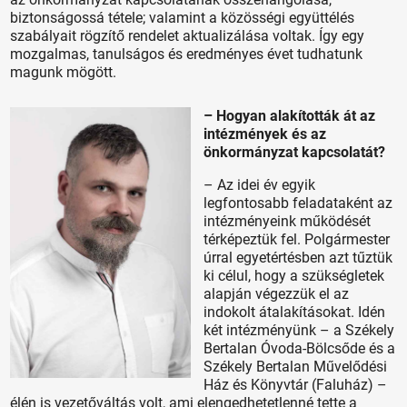
biztonságossá tétele; valamint a közösségi együttélés
szabályait rögzítő rendelet aktualizálása voltak. Így egy
mozgalmas, tanulságos és eredményes évet tudhatunk
magunk mögött.
– Hogyan alakították át az
intézmények és az
önkormányzat kapcsolatát?
– Az idei év egyik
legfontosabb feladataként az
intézményeink működését
térképeztük fel. Polgármester
úrral egyetértésben azt tűztük
ki célul, hogy a szükségletek
alapján végezzük el az
indokolt átalakításokat. Idén
két intézményünk – a Székely
Bertalan Óvoda-Bölcsőde és a
Székely Bertalan Művelődési
Ház és Könyvtár (Faluház) –
élén is vezetőváltás volt, ami elengedhetetlenné tette a