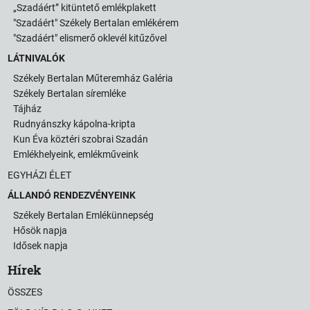
„Szadáért” kitüntető emlékplakett
"Szadáért" Székely Bertalan emlékérem
"Szadáért" elismerő oklevél kitűzővel
LÁTNIVALÓK
Székely Bertalan Műteremház Galéria
Székely Bertalan síremléke
Tájház
Rudnyánszky kápolna-kripta
Kun Éva köztéri szobrai Szadán
Emlékhelyeink, emlékműveink
EGYHÁZI ÉLET
ÁLLANDÓ RENDEZVÉNYEINK
Székely Bertalan Emlékünnepség
Hősök napja
Idősek napja
Hírek
ÖSSZES