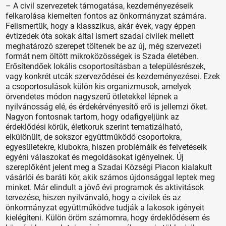
– A civil szervezetek támogatása, kezdeményezéseik
felkarolása kiemelten fontos az önkormányzat számára.
Felismertük, hogy a klasszikus, akár évek, vagy éppen
évtizedek óta sokak által ismert szadai civilek mellett
meghatározó szerepet töltenek be az új, még szervezeti
formát nem öltött mikroközösségek is Szada életében.
Erősítendőek lokális csoportosításban a településrészek,
vagy konkrét utcák szerveződései és kezdeményezései. Ezek
a csoportosulások külön kis organizmusok, amelyek
örvendetes módon nagyszerű ötletekkel lépnek a
nyilvánosság elé, és érdekérvényesítő erő is jellemzi őket.
Nagyon fontosnak tartom, hogy odafigyeljünk az
érdeklődési körük, életkoruk szerint tematizálható,
elkülönült, de sokszor együttműködő csoportokra,
egyesületekre, klubokra, hiszen problémáik és felvetéseik
egyéni válaszokat és megoldásokat igényelnek. Új
szereplőként jelent meg a Szadai Községi Piacon kialakult
vásárlói és baráti kör, akik számos újdonsággal leptek meg
minket. Már elindult a jövő évi programok és aktivitások
tervezése, hiszen nyilvánvaló, hogy a civilek és az
önkormányzat együttműködve tudják a lakosok igényeit
kielégíteni. Külön öröm számomra, hogy érdeklődésem és