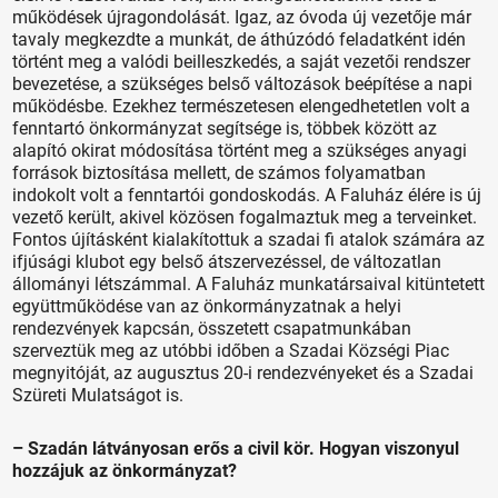
működések újragondolását. Igaz, az óvoda új vezetője már
tavaly megkezdte a munkát, de áthúzódó feladatként idén
történt meg a valódi beilleszkedés, a saját vezetői rendszer
bevezetése, a szükséges belső változások beépítése a napi
működésbe. Ezekhez természetesen elengedhetetlen volt a
fenntartó önkormányzat segítsége is, többek között az
alapító okirat módosítása történt meg a szükséges anyagi
források biztosítása mellett, de számos folyamatban
indokolt volt a fenntartói gondoskodás. A Faluház élére is új
vezető került, akivel közösen fogalmaztuk meg a terveinket.
Fontos újításként kialakítottuk a szadai fi atalok számára az
ifjúsági klubot egy belső átszervezéssel, de változatlan
állományi létszámmal. A Faluház munkatársaival kitüntetett
együttműködése van az önkormányzatnak a helyi
rendezvények kapcsán, összetett csapatmunkában
szerveztük meg az utóbbi időben a Szadai Községi Piac
megnyitóját, az augusztus 20-i rendezvényeket és a Szadai
Szüreti Mulatságot is.
– Szadán látványosan erős a civil kör. Hogyan viszonyul
hozzájuk az önkormányzat?