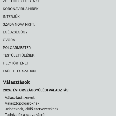
ZÖLD HÍD B.I.G.G. NKFT.
KORONAVÍRUS HÍREK
INTERJÚK
SZADA NOVA NKFT.
EGÉSZSÉGÜGY
ÓVODA
POLGÁRMESTER
TESTÜLETI ÜLÉSEK
HELYTÖRTÉNET
FAÜLTETÉS SZADÁN
Választások
2026. ÉVI ORSZÁGGYŰLÉSI VÁLASZTÁS
Választási szervek
Választópolgároknak
Jelölteknek, jelölő szervezeteknek
Tudnivalók a szavazásról