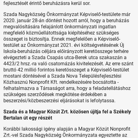
fejlesztését érintő beruházásra kerül sor.
Szada Nagyközség Önkormányzat Képviselő-testülete már
2020. január 28-án döntést hozott arról, hogy a beruházás
megvalósítására felajánlott önkormányzati ingatlan
megfelelő közműellátottsága kiépítéséhez szükséges
összeget is biztosítja. Ennek megfelelően a Képviselő-
testület az Önkormányzat 2021. évi költségvetésének Új
Iskola-beruházás céljára előirányzott keretösszege terhére
elvégezteti a Szada Csapás utca-Berek utca szakaszán a
4423/2 hrsz.-ra való csatornázás kivitelezését. Az erre szánt
bruttó 42 millió forintos keretösszeget a Képviselő-testület
mostani döntésével a Szada Nova Településfejlesztési
Közhasznú Nonprofit Kft. rendelkezésére bocsátotta -
felhatalmazva a Társaságot arra, hogy a feladatellátáshoz
szükséges szerződések megkötése érdekében a
beszerzési/közbeszerzési eljárásokat is lefolytassa.
Szada és a Magyar Közút Zrt. közösen újítja fel a Székely
Bertalan út egy részét
Korábbi lakossági igény alapján a Magyar Közút Nonprofit
Zrt.-vel Szada Nagyközség Önkormányzata egyeztette az