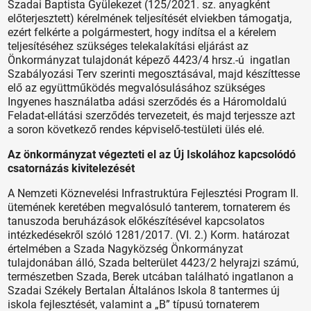
Szadai Baptista Gyülekezet (125/2021. sz. anyagként
előterjesztett) kérelmének teljesítését elviekben támogatja,
ezért felkérte a polgármestert, hogy indítsa el a kérelem
teljesítéséhez szükséges telekalakítási eljárást az
Önkormányzat tulajdonát képező 4423/4 hrsz.-ú ingatlan
Szabályozási Terv szerinti megosztásával, majd készíttesse
elő az együttműködés megvalósulásához szükséges
Ingyenes használatba adási szerződés és a Háromoldalú
Feladat-ellátási szerződés tervezeteit, és majd terjessze azt
a soron következő rendes képviselő-testületi ülés elé.
Az önkormányzat végezteti el az Új Iskolához kapcsolódó
csatornázás kivitelezését
A Nemzeti Köznevelési Infrastruktúra Fejlesztési Program II.
ütemének keretében megvalósuló tanterem, tornaterem és
tanuszoda beruházások előkészítésével kapcsolatos
intézkedésekről szóló 1281/2017. (VI. 2.) Korm. határozat
értelmében a Szada Nagyközség Önkormányzat
tulajdonában álló, Szada belterület 4423/2 helyrajzi számú,
természetben Szada, Berek utcában található ingatlanon a
Szadai Székely Bertalan Általános Iskola 8 tantermes új
iskola fejlesztését, valamint a „B” típusú tornaterem