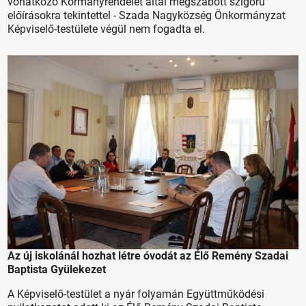
vonatkozó Kormányrendelet által megszabott szigorú
előírásokra tekintettel - Szada Nagyközség Önkormányzat
Képviselő-testülete végül nem fogadta el.
Az új iskolánál hozhat létre óvodát az Élő Remény Szadai
Baptista Gyülekezet
A Képviselő-testület a nyár folyamán Együttműködési