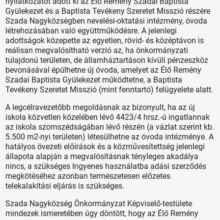
nyilatkozatot adott ki az Élő Remény Szadai Baptista
Gyülekezet és a Baptista Tevékeny Szeretet Misszió részére
Szada Nagyközségben nevelési-oktatási intézmény, óvoda
létrehozásában való együttműködésre. A jelenlegi
adottságok közepette az egyetlen, rövid- és középtávon is
reálisan megvalósítható verzió az, ha önkormányzati
tulajdonú területen, de államháztartáson kívüli pénzeszköz
bevonásával épülhetne új óvoda, amelyet az Élő Remény
Szadai Baptista Gyülekezet működtetne, a Baptista
Tevékeny Szeretet Misszió (mint fenntartó) felügyelete alatt.
A legcélravezetőbb megoldásnak az bizonyult, ha az új
iskola közvetlen közelében lévő 4423/4 hrsz.-ú ingatlannak
az iskola szomszédságában lévő részén (a vázlat szerint kb.
5.500 m2-nyi területen) létesülhetne az óvoda intézménye. A
hatályos övezeti előírások és a közművesítettség jelenlegi
állapota alapján a megvalósításnak tényleges akadálya
nincs, a szükséges Ingyenes használatba adási szerződés
megkötéséhez azonban természetesen előzetes
telekalakítási eljárás is szükséges.
Szada Nagyközség Önkormányzat Képviselő-testülete
mindezek ismeretében úgy döntött, hogy az Élő Remény