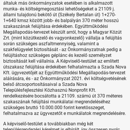
általuk más önkormányzatok esetében is alkalmazott
munka- és költségmegosztási lehetőségeket a 21109 j.
állami tulajdonú bekötő út (Székely Bertalan út) 1+270-
1+640 kmsz között jobb- és balpályán 370 méter hosszú
szakaszának felújítása érdekében. Együttműködési
Megállapodás-tervezet készült arról, hogy a Magyar Közút
Zrt. (mint közútkezelő és vagyonkezelő) vállalja a felújítás
során szükséges aszfaltmennyiség, valamint a
szakfelügyelet biztosítását - az Önkormányzatnak pedig a
felújításhoz szükséges géplánc és kezelő személyzet
biztosítását kell vállalnia. A Képviselő-testület az említett
útszakasz felújítása érdekében felhatalmazta a Szada Nova
Kft. ügyvezetőjét az Együttműködési Megállapodás-tervezet
aláírására, és - az Önkormányzat 2021. évi költségvetésének
belső átcsoportosításaival a Szada Nova
Településfejlesztési Közhasznú Nonprofit Kft.
rendelkezésére bocsátotta a 21109. számú út 370 méteres
szakaszának felújítási munkálatai megrendeléséhez
szükséges bruttó 10.000.000 forint keretösszeget,
felhatalmazva az ügyvezetőt e munkálatok megrendelésére.
A képviselő-testület a továbbiakban még két
településrendezési kérelmet is elbírált, így összesen nyolc