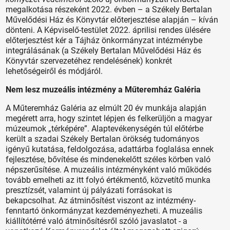
megalkotása részeként 2022. évben – a Székely Bertalan
Művelődési Ház és Könyvtár előterjesztése alapján – kíván
dönteni. A Képviselő-testület 2022. áprilisi rendes ülésére
előterjesztést kér a Tájház önkormányzat intézménybe
integrálásának (a Székely Bertalan Művelődési Ház és
Könyvtár szervezetéhez rendelésének) konkrét
lehetőségeiről és módjáról.
Nem lesz muzeális intézmény a Műteremház Galéria
A Műteremház Galéria az elmúlt 20 év munkája alapján
megérett arra, hogy szintet lépjen és felkerüljön a magyar
múzeumok „térképére”. Alaptevékenységén túl előtérbe
került a szadai Székely Bertalan örökség tudományos
igényű kutatása, feldolgozása, adattárba foglalása ennek
fejlesztése, bővítése és mindenekelőtt széles körben való
népszerűsítése. A muzeális intézményként való működés
tovább emelheti az itt folyó értékmentő, közvetítő munka
presztízsét, valamint új pályázati forrásokat is
bekapcsolhat. Az átminősítést viszont az intézmény-
fenntartó önkormányzat kezdeményezheti. A muzeális
kiállítótérré való átminősítésről szóló javaslatot - a