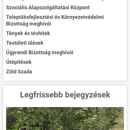
Szociális Alapszolgáltatási Központ
Településfejlesztési és Környezetvédelmi
Bizottság meghívói
Tények és tévhitek
Testületi ülések
Ügyrendi Bizottság meghívói
Útépítések
Zöld Szada
Legfrissebb bejegyzések
ÖNKORMÁNYZAT
ÜGYINTÉZÉS
KÖZÖSSÉG
HÍREK