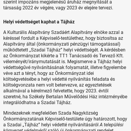
szerint impozáns megjelenésű áruház megnyitását a
társaság 2022 év végére, vagy 2023 év elejére tervezi.
Helyi védettséget kaphat a Tájház
A Kulturális Alapítvány Szadáért Alapítvány elnöke azzal a
kéréssel fordult a Képviselő-testülethez, hogy biztosítsa az
Alapítvány által (önkormányzati pénzügyi támogatással)
működtetett „Szadai Tájház” helyi védettségét. A kérdésben
az Önkormányzat kikérte a TT1 Tanácsadó és Tervező Kft.
véleményét/iránymutatását is. Megismerve a Tájház helyi
védettségűvé nyilvánításának folyamatát, illetve figyelembe
véve azt a tényt, hogy az Önkormányzat idei
költségvetésébe a helyi védetté nyilvánítás feladata és
költségvonzata nem volt betervezve, az egyeztetések
alkalmával a kérelmező felvetette, hogy 2023. évtől
szeretné, ha Székely Bertalan Művelődési Ház intézményébe
integrálódhatna a Szadai Tájház.
Mindezeknek megfelelően Szada Nagyközség
Önkormányzatának Képviselő-testülete úgy határozott, hogy
a Szadai „Tájház” helyi védetté nyilvánításáról
A települési
környezet védelméről
szóló új önkormányzati rendelet