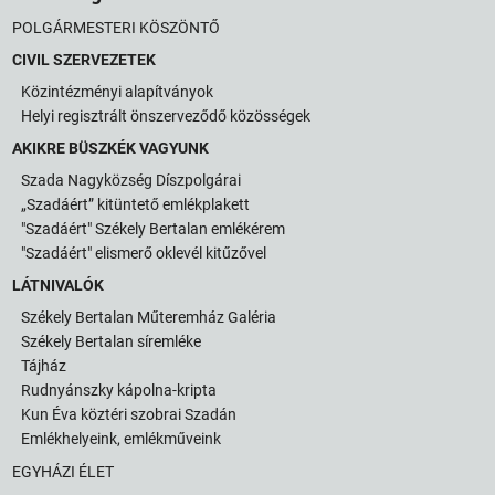
POLGÁRMESTERI KÖSZÖNTŐ
CIVIL SZERVEZETEK
Közintézményi alapítványok
Helyi regisztrált önszerveződő közösségek
AKIKRE BÜSZKÉK VAGYUNK
Szada Nagyközség Díszpolgárai
„Szadáért” kitüntető emlékplakett
"Szadáért" Székely Bertalan emlékérem
"Szadáért" elismerő oklevél kitűzővel
LÁTNIVALÓK
Székely Bertalan Műteremház Galéria
Székely Bertalan síremléke
Tájház
Rudnyánszky kápolna-kripta
Kun Éva köztéri szobrai Szadán
Emlékhelyeink, emlékműveink
EGYHÁZI ÉLET