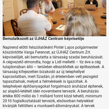
Bemutatkozott az ÚJHÁZ Centrum képviselője
Napirend előtti felszólalóként Pintér Lajos polgármester
köszöntötte Varga Ferencet, az ÚJHÁZ Centrum Zrt.
képviselőjét, aki bemutatta a társaság szadai beruházását.
A cégvezető elmondta, hogy a Lidl melletti – tíz éve a cég
tulajdonában álló – területen elkezdődtek az építkezések. A
társaság kifejezetten bizakodó az új telephellyel
kapcsolatban, mert Szadán, jó értelemben vett pezsgést
tapasztalnak, melyet a felméréseik is igazoltak. A
telephelyen építőanyagokat forgalmazó áruházat építenek,
az alapkő-letételt idén novemberre tervezik. A beruházás
értéke 800 millió és 1 milliárd forint közé tehető, minimum
20 fő foglalkoztatását tervezik, elsősorban helyiekkel
kívánják feltölteni a munkaerő-állományukat. A tervek