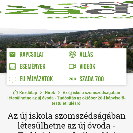
KAPCSOLAT
ÁLLÁS
VIDEÓK
ESEMÉNYEK
EU PÁLYÁZATOK
SZADA 700
Kezdőlap
Hírek
Az új iskola szomszédságában
létesülhetne az új óvoda - Tudósítás az október 28-i képviselő-
testületi ülésről
Az új iskola szomszédságában
létesülhetne az új óvoda -