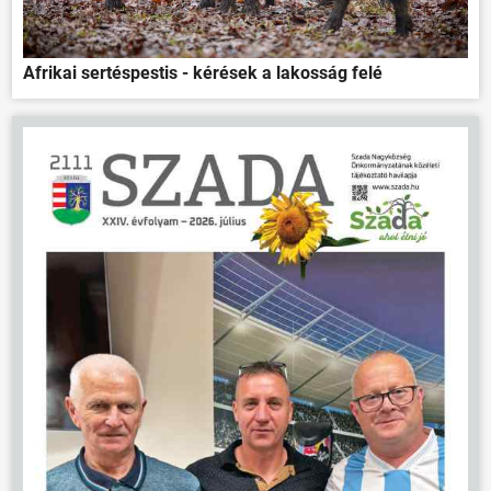
Afrikai sertéspestis - kérések a lakosság felé