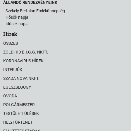
ÁLLANDÓ RENDEZVÉNYEINK
Székely Bertalan Emlékünnepség
Hősök napja
Idősek napja
Hírek
ÖSSZES
ZÖLD HÍD B.I.G.G. NKFT.
KORONAVÍRUS HÍREK
INTERJÚK
SZADA NOVA NKFT.
EGÉSZSÉGÜGY
ÓVODA
POLGÁRMESTER
TESTÜLETI ÜLÉSEK
HELYTÖRTÉNET
FAÜLTETÉS SZADÁN