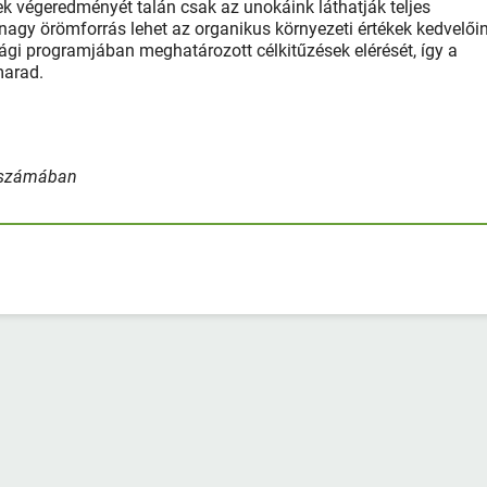
ek végeredményét talán csak az unokáink láthatják teljes
 nagy örömforrás lehet az organikus környezeti értékek kedvelői
sági programjában meghatározott célkitűzések elérését, így a
v marad.
i számában