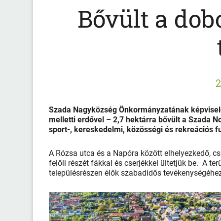
Bővült a dob
2
Szada Nagyközség Önkormányzatának képviselő-
melletti erdővel – 2,7 hektárra bővült a Szada N
sport-, kereskedelmi, közösségi és rekreációs fu
A Rózsa utca és a Napóra között elhelyezkedő, cs
felőli részét fákkal és cserjékkel ültetjük be. A t
településrészen élők szabadidős tevékenységéhez