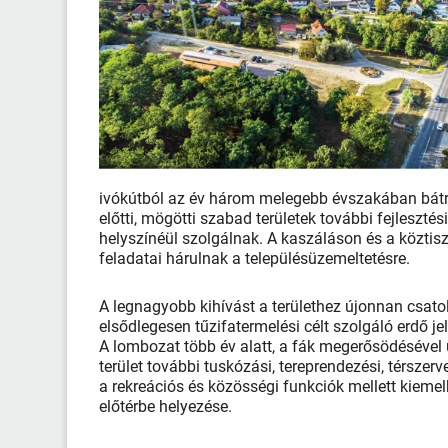
ivókútból az év három melegebb évszakában bátran
előtti, mögötti szabad területek további fejleszt
helyszínéül szolgálnak. A kaszáláson és a köztis
feladatai hárulnak a településüzemeltetésre.
A legnagyobb kihívást a területhez újonnan csato
elsődlegesen tűzifaterme­lési célt szolgáló erdő jele
A lombozat több év alatt, a fák megerősödésével ú
terület további tuskózási, tereprendezési, térszerv
a rekreációs és közösségi funkciók mellett kiem
előtérbe helyezése.