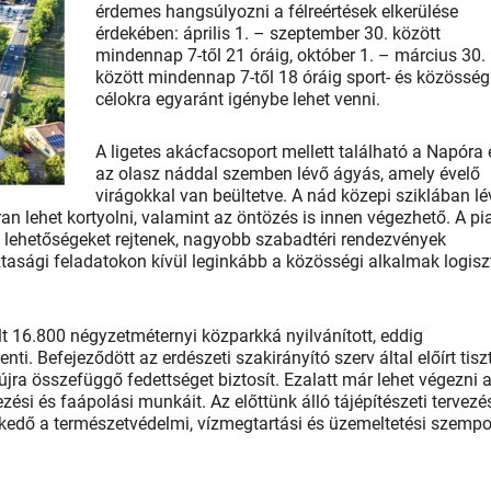
érdemes hangsúlyozni a félreértések elkerülése
érdekében: április 1. – szeptember 30. között
mindennap 7-től 21 óráig, október 1. – március 30.
között mindennap 7-től 18 óráig sport- és közösség
célokra egyaránt igénybe lehet venni.
A ligetes akácfacsoport mellett található a Napóra 
az olasz náddal szemben lévő ágyás, amely évelő
virágokkal van beültetve. A nád közepi sziklában lé
 lehet kortyolni, valamint az öntözés is innen végezhető. A pi
ési lehetőségeket rejtenek, nagyobb szabadtéri rendezvények
ztasági feladatokon kívül leginkább a közösségi alkalmak logisz
lt 16.800 négyzetméternyi közparkká nyilvánított, eddig
nti. Befejeződött az erdészeti szakirányító szerv által előírt tiszt
jra összefüggő fedettséget biztosít. Ezalatt már lehet végezni 
ezési és faápolási munkáit. Az előttünk álló tájépítészeti tervezé
elkedő a természetvédelmi, vízmegtartási és üzemeltetési szemp