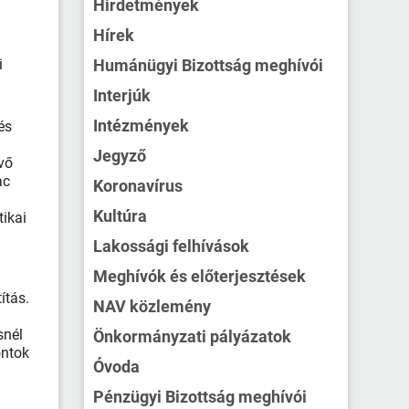
Hirdetmények
Hírek
i
Humánügyi Bizottság meghívói
Interjúk
Intézmények
és
Jegyző
vő
ac
Koronavírus
Kultúra
tikai
Lakossági felhívások
Meghívók és előterjesztések
ítás.
NAV közlemény
a
snél
Önkormányzati pályázatok
ontok
Óvoda
Pénzügyi Bizottság meghívói