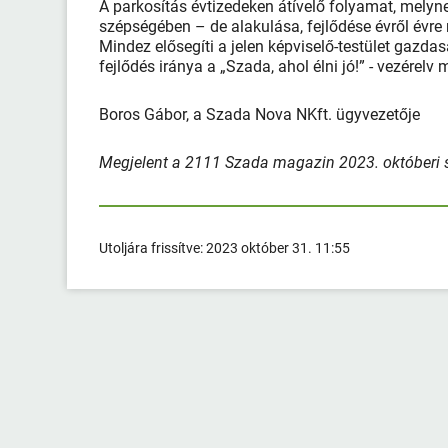
A parkosítás évtizedeken átívelő folyamat, melyn
szépségében – de alakulása, fejlődése évről évre
Mindez elősegíti a jelen képviselő-testület gazda
fejlődés iránya a „Szada, ahol élni jó!” - vezérel
Boros Gábor, a Szada Nova NKft. ügyvezetője
Megjelent a 2111 Szada magazin 2023. október
Utoljára frissítve:
2023 október 31. 11:55