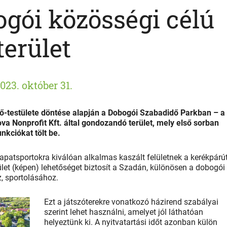
ogói közösségi célú
terület
023. október 31.
testülete döntése alapján a Dobogói Szabadidő Parkban – a 
ova Nonprofit Kft. által gondozandó terület, mely első sorban
nkciókat tölt be.
apatsportokra kiválóan alkalmas kaszált felületnek a kerékpárú
erület (képen) lehetőséget biztosít a Szadán, különösen a dobogói
, sportolásához.
Ezt a játszóterekre vonatkozó házirend szabályai
szerint lehet használni, amelyet jól láthatóan
helyeztünk ki. A nyitvatartási időt azonban külön