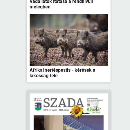
Vadállatok itatása a rendkívüli
melegben
Afrikai sertéspestis - kérések a
lakosság felé