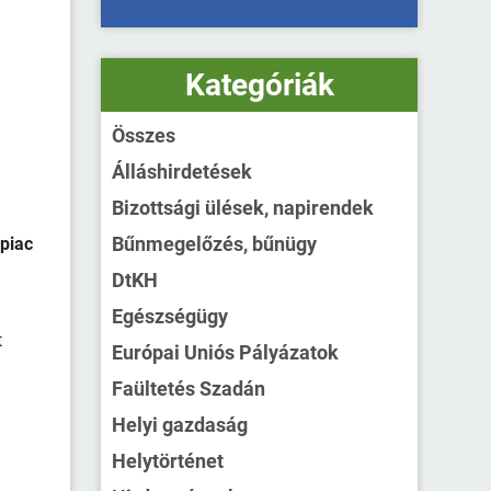
Kategóriák
Összes
Álláshirdetések
Bizottsági ülések, napirendek
Bűnmegelőzés, bűnügy
piac
DtKH
Egészségügy
t
Európai Uniós Pályázatok
Faültetés Szadán
Helyi gazdaság
Helytörténet