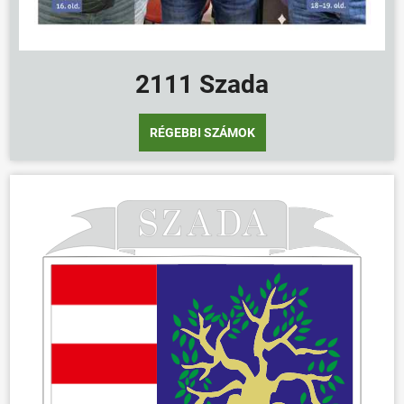
2111 Szada
RÉGEBBI SZÁMOK
ÖNKORMÁNYZAT
ÜGYINTÉZÉS
KÖZÖSSÉG
HÍREK
VÁLASZTÁSOK