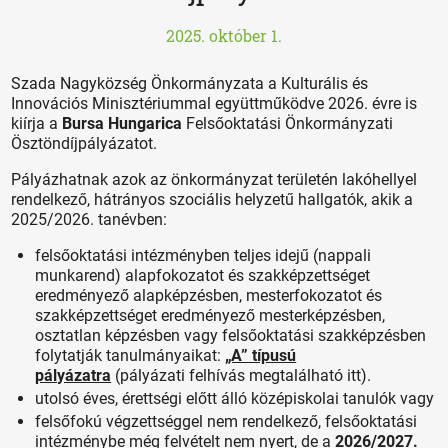
2025. október 1.
Szada Nagyközség Önkormányzata a Kulturális és
Innovációs Minisztériummal együttműködve 2026. évre is
kiírja a
Bursa Hungarica
Felsőoktatási Önkormányzati
Ösztöndíjpályázatot.
Pályázhatnak azok az önkormányzat területén lakóhellyel
rendelkező, hátrányos szociális helyzetű hallgatók, akik a
2025/2026. tanévben:
felsőoktatási intézményben teljes idejű (nappali
munkarend) alapfokozatot és szakképzettséget
eredményező alapképzésben, mesterfokozatot és
szakképzettséget eredményező mesterképzésben,
osztatlan képzésben vagy felsőoktatási szakképzésben
folytatják tanulmányaikat:
„A” típusú
pályázatra
(pályázati felhívás megtalálható itt).
utolsó éves, érettségi előtt álló középiskolai tanulók vagy
felsőfokú végzettséggel nem rendelkező, felsőoktatási
intézménybe még felvételt nem nyert, de a
2026/2027.