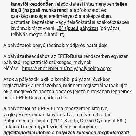
tanévtől kezdődően
felsőoktatási intézményben
teljes
idejű (nappali munkarend
) alapfokozatot és
szakképzettséget eredményező alapképzésben,
osztatlan képzésben vagy felsőoktatási szakképzésben
kívánnak részt venni:
„B” típusú pályázat
(pályázati
felhívás megtalálható itt).
A pályázatok benyújtásának módja és határideje
A pályázatbeadáshoz az EPER-Bursa rendszerben egyszeri
pályázói regisztráció szükséges, melynek
elérése:
https://eper.emet.hu/paly/palybelep.aspx
Azok a pályázók, akik a korábbi pályázati években
regisztráltak a rendszerben, már nem regisztrálhatnak újra,
ők a meglévő felhasználónév és jelszó birtokában léphetnek
be az EPER-Bursa rendszerbe.
A pályázatot az EPER-Bursa rendszerben kitöltve,
véglegesítve, onnan kinyomtatva, aláírva a Szadai
Polgármesteri Hivatal (2111 Szada, Dózsa György út 88. )
Takács Tímea ügyintézőnél egy példányban –
ügyfélfogadási időben a pályázati kiírásban meghatározott