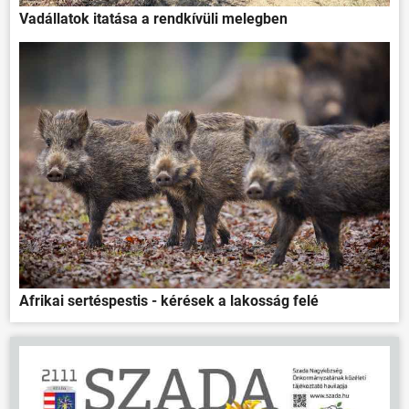
Vadállatok itatása a rendkívüli melegben
Afrikai sertéspestis - kérések a lakosság felé