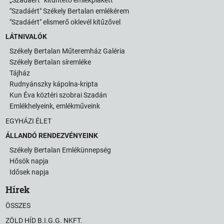
„Szadáért” kitüntető emlékplakett
"Szadáért" Székely Bertalan emlékérem
"Szadáért" elismerő oklevél kitűzővel
LÁTNIVALÓK
Székely Bertalan Műteremház Galéria
Székely Bertalan síremléke
Tájház
Rudnyánszky kápolna-kripta
Kun Éva köztéri szobrai Szadán
Emlékhelyeink, emlékműveink
EGYHÁZI ÉLET
ÁLLANDÓ RENDEZVÉNYEINK
Székely Bertalan Emlékünnepség
Hősök napja
Idősek napja
Hírek
ÖSSZES
ZÖLD HÍD B.I.G.G. NKFT.