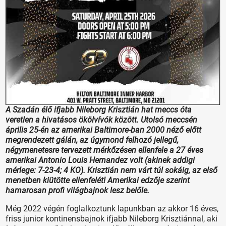
A Szadán élő ifjabb Nileborg Krisztián hat meccs óta
veretlen a hivatásos ökölvívók között. Utolsó meccsén
április 25-én az amerikai Baltimore-ban 2000 néző előtt
megrendezett gálán, az úgymond felhozó jellegű,
négymenetesre tervezett mérkőzésen ellenfele a 27 éves
amerikai Antonio Louis Hernandez volt (akinek addigi
mérlege: 7-23-4; 4 KO). Krisztián nem várt túl sokáig, az első
menetben kiütötte ellenfelét! Amerikai edzője szerint
hamarosan profi világbajnok lesz belőle.
Még 2022 végén foglalkoztunk lapunkban az akkor 16 éves,
friss junior kontinensbajnok ifjabb Nileborg Krisztiánnal, aki