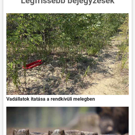
Legfrissebb bejegyzések
Vadállatok itatása a rendkívüli melegben