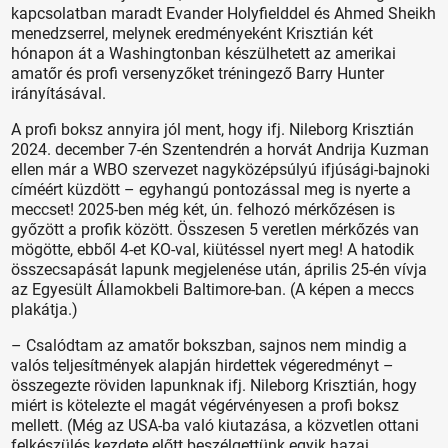
kapcsolatban maradt Evander Holyfielddel és Ahmed Sheikh
menedzserrel, melynek eredményeként Krisztián két
hónapon át a Washingtonban készülhetett az amerikai
amatőr és profi versenyzőket tréningező Barry Hunter
irányításával.
A profi boksz annyira jól ment, hogy ifj. Nileborg Krisztián
2024. de­cember 7-én Szentendrén a horvát Andrija Kuzman
ellen már a WBO szervezet nagyközépsúlyú ifjúsági-bajnoki
címéért küzdött – egyhangú pontozással meg is nyerte a
meccset! 2025-ben még két, ún. felhozó mérkőzésen is
győzött a profik között. Összesen 5 veretlen mérkőzés van
mögötte, ebből 4-et KO-val, kiütéssel nyert meg! A hatodik
összecsapását lapunk megjelenése után, április 25-én vívja
az Egyesült Államokbeli Baltimore-ban. (A képen a meccs
plakátja.)
– Csalódtam az amatőr bokszban, sajnos nem mindig a
valós teljesítmények alapján hirdettek végeredményt –
összegezte röviden lapunknak ifj. Nileborg Krisztián, hogy
miért is kötelezte el magát végérvényesen a profi boksz
mellett. (Még az USA-ba való kiutazása, a közvetlen ottani
felkészülés kezdete előtt beszélgettünk egyik hazai