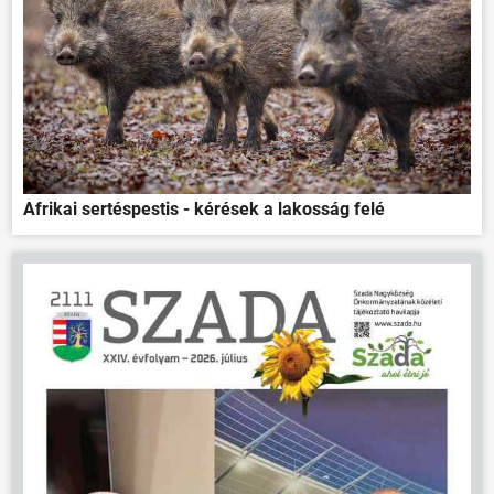
ÖNKORMÁNYZAT
Afrikai sertéspestis - kérések a lakosság felé
ÜGYINTÉZÉS
KÖZÖSSÉG
HÍREK
VÁLASZTÁSOK