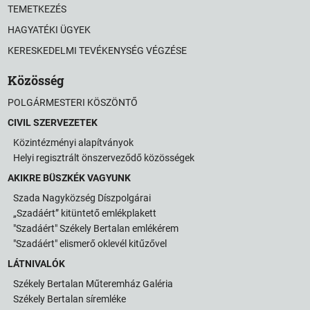
TEMETKEZÉS
HAGYATÉKI ÜGYEK
KERESKEDELMI TEVÉKENYSÉG VÉGZÉSE
Közösség
POLGÁRMESTERI KÖSZÖNTŐ
CIVIL SZERVEZETEK
Közintézményi alapítványok
Helyi regisztrált önszerveződő közösségek
AKIKRE BÜSZKÉK VAGYUNK
Szada Nagyközség Díszpolgárai
„Szadáért” kitüntető emlékplakett
"Szadáért" Székely Bertalan emlékérem
"Szadáért" elismerő oklevél kitűzővel
LÁTNIVALÓK
Székely Bertalan Műteremház Galéria
Székely Bertalan síremléke