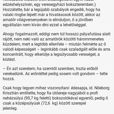
edzéshelyszínén, egy veresegyházi bokszteremben.)
Hozzátette, bár a legújabb szabályok engedik, hogy ha
valaki ringbe lépett már a hivatásosok között, akkor az
amatőr világversenyeken is elinduljon, ő a jövőben
egyáltalán nem kíván élni ezzel a lehetőséggel.
Ahogy fogalmazott, eddigi nem túl hosszú pályafutása alatt
rájött, nem neki való az amatőrök közötti hárommenetes
küzdelem, mert a legtöbb ellenfele – miután felmérte az ő
valódi képességeit – leginkább csak szaladgált előle és arra
koncentrált, hogy elkerülje a legsúlyosabb vereséget, a
kiütést.
– Én azt szeretem, ha szemtől szemben, tiszta erőből
verekedünk. Az erőnléttel pedig sosem volt gondom – tette
hozzá.
Csak hogy legyen mihez viszonyítani: édesapja, id. Nileborg
Krisztián említette, hogy fia ütőereje nagyjából a profi
nehézsúlyú (90,7 kg feletti) bokszolókéval egyenlő, pedig ő
csak a középsúlyúak (72,6 kg) között szerepel
jelenleg.