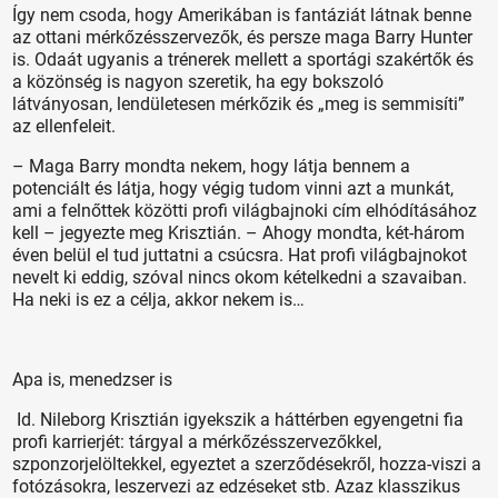
Így nem csoda, hogy Amerikában is fantáziát látnak benne
az ottani mérkőzésszervezők, és persze maga Barry Hunter
is. Odaát ugyanis a trénerek mellett a sportági szakértők és
a közönség is nagyon szeretik, ha egy bokszoló
látványosan, lendületesen mérkőzik és „meg is semmisíti”
az ellenfeleit.
– Maga Barry mondta nekem, hogy látja bennem a
potenciált és látja, hogy végig tudom vinni azt a munkát,
ami a felnőttek közötti profi világbajnoki cím elhódításához
kell – jegyezte meg Krisztián. – Ahogy mondta, két-három
éven belül el tud juttatni a csúcsra. Hat profi világbajnokot
nevelt ki eddig, szóval nincs okom kételkedni a szavaiban.
Ha neki is ez a célja, akkor nekem is…
Apa is, menedzser is
Id. Nileborg Krisztián igyekszik a háttérben egyengetni fia
profi karrierjét: tárgyal a mérkőzésszervezőkkel,
szponzorjelöltekkel, egyeztet a szerződésekről, hozza-viszi a
fotózásokra, leszervezi az edzéseket stb. Azaz klasszikus