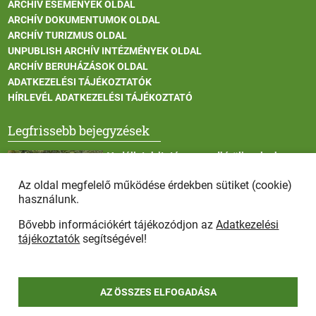
ARCHÍV ESEMÉNYEK OLDAL
ARCHÍV DOKUMENTUMOK OLDAL
ARCHÍV TURIZMUS OLDAL
UNPUBLISH ARCHÍV INTÉZMÉNYEK OLDAL
ARCHÍV BERUHÁZÁSOK OLDAL
ADATKEZELÉSI TÁJÉKOZTATÓK
HÍRLEVÉL ADATKEZELÉSI TÁJÉKOZTATÓ
Legfrissebb bejegyzések
Vadállatok itatása a rendkívüli melegben
Az oldal megfelelő működése érdekben sütiket (cookie)
használunk.
Bővebb információkért tájékozódjon az
Adatkezelési
Afrikai sertéspestis - kérések a lakosság felé
tájékoztatók
segítségével!
AZ ÖSSZES ELFOGADÁSA