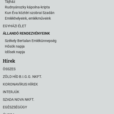
Tájház
Rudnyánszky kápolna-kripta
Kun Éva köztéri szobrai Szadán
Emlékhelyeink, emlékműveink
EGYHÁZI ÉLET
ÁLLANDÓ RENDEZVÉNYEINK
Székely Bertalan Emlékünnepség
Hősök napja
Idősek napja
Hírek
ÖSSZES
ZÖLD HÍD B.I.G.G. NKFT.
KORONAVÍRUS HÍREK
INTERJÚK
SZADA NOVA NKFT.
EGÉSZSÉGÜGY