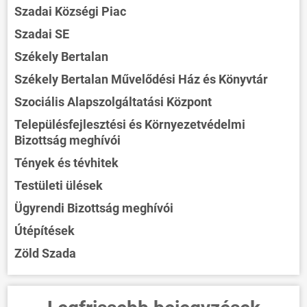
Szadai Községi Piac
Szadai SE
Székely Bertalan
Székely Bertalan Művelődési Ház és Könyvtár
Szociális Alapszolgáltatási Központ
Településfejlesztési és Környezetvédelmi
Bizottság meghívói
Tények és tévhitek
Testületi ülések
Ügyrendi Bizottság meghívói
Útépítések
Zöld Szada