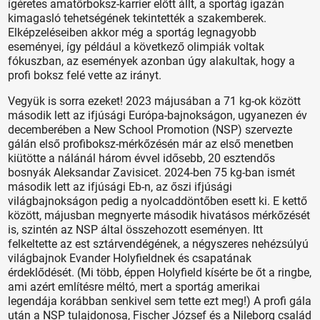
ígéretes amatőrboksz-karrier előtt állt, a sportág igazán
kimagasló tehetségének tekintették a szakemberek.
Elképzeléseiben akkor még a sportág legnagyobb
eseményei, így például a következő olimpiák voltak
fókuszban, az események azonban úgy alakultak, hogy a
profi boksz felé vette az irányt.
Vegyük is sorra ezeket! 2023 májusában a 71 kg-ok között
második lett az ifjúsági Európa-bajnokságon, ugyanezen év
de­cemberében a New School Promotion (NSP) szervezte
gálán első profiboksz-mérkőzésén már az első menetben
kiütötte a nálánál három évvel idősebb, 20 esztendős
bosnyák Aleksandar Zavisicet. 2024-ben 75 kg-ban ismét
második lett az ifjúsági Eb-n, az őszi ifjúsági
világbajnokságon pedig a nyolcaddöntőben esett ki. E kettő
között, májusban megnyerte második hivatásos mérkőzését
is, szintén az NSP által összehozott eseményen. Itt
felkeltette az est sztárvendégének, a négyszeres nehézsúlyú
világbajnok Evander Holyfieldnek és csapatának
érdeklődését. (Mi több, éppen Holyfield kísérte be őt a ringbe,
ami azért említésre méltó, mert a sportág amerikai
legendája korábban senkivel sem tette ezt meg!) A profi gála
után a NSP tulajdonosa, Fischer József és a Nileborg család