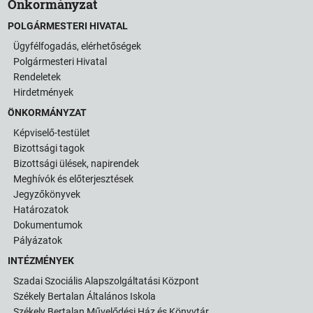
Önkormányzat
POLGÁRMESTERI HIVATAL
Ügyfélfogadás, elérhetőségek
Polgármesteri Hivatal
Rendeletek
Hirdetmények
ÖNKORMÁNYZAT
Képviselő-testület
Bizottsági tagok
Bizottsági ülések, napirendek
Meghívók és előterjesztések
Jegyzőkönyvek
Határozatok
Dokumentumok
Pályázatok
INTÉZMÉNYEK
Szadai Szociális Alapszolgáltatási Központ
Székely Bertalan Általános Iskola
Székely Bertalan Művelődési Ház és Könyvtár