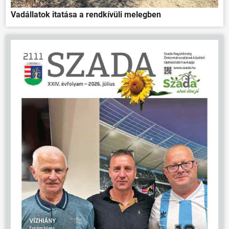
Vadállatok itatása a rendkívüli melegben
ÖNKORMÁNYZAT
ÜGYINTÉZÉS
KÖZÖSSÉG
HÍREK
VÁLASZTÁSOK