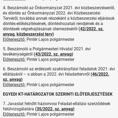
4. Beszámoló az Önkormányzat 2021. évi közbeszerzéseiről,
és döntés az Önkormányzat 2022. évi Közbeszerzési
Tervéről, továbbá annak részeként a közbeszerzési eljárások
döntés-előkészítésének, döntéshozatali rendjének és a
döntések végrehajtásának ütemezéséről
(
42/2022. sz.
anyag
,
közbeszerzési terv
)
Előterjesztő:
Pintér Lajos polgármester
5. Beszámoló a Polgármesteri Hivatal 2021. évi
tevékenységéről
(
43/2022. sz. anyag
)
Előterjesztő:
Pintér Lajos polgármester
6. Beszámoló az erdészeti szakirányítási feladatok 2021. évi
ellátásáról – s abban a 2022. évi feladattervről
(
46/2022.
sz. anyag
)
Előterjesztő:
Pintér Lajos polgármester
EGYEDI KT-HATÁROZATOK SZERINTI ELŐTERJESZTÉSEK
7. Javaslat felnőtt háziorvosi Feladat-ellátási szerződések
felülvizsgálatára
(
35/2022. sz. anyag
)
Előterjesztő:
Pintér Lajos polgármester