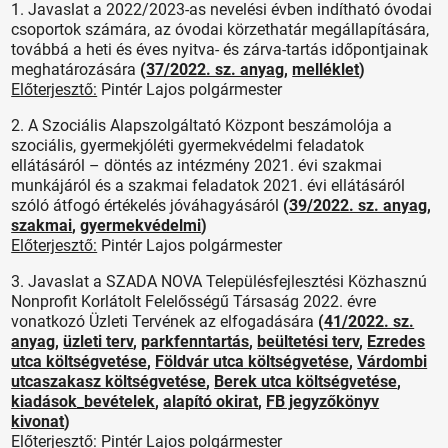
1. Javaslat a 2022/2023-as nevelési évben indítható óvodai
csoportok számára, az óvodai körzethatár megállapítására,
továbbá a heti és éves nyitva- és zárva-tartás időpontjainak
meghatározására
(
37/2022. sz. anyag
,
melléklet
)
Előterjesztő:
Pintér Lajos polgármester
2. A Szociális Alapszolgáltató Központ beszámolója a
szociális, gyermekjóléti gyermekvédelmi feladatok
ellátásáról – döntés az intézmény 2021. évi szakmai
munkájáról és a szakmai feladatok 2021. évi ellátásáról
szóló átfogó értékelés jóváhagyásáról
(
39/2022. sz. anyag
,
szakmai
,
gyermekvédelmi
)
Előterjesztő:
Pintér Lajos polgármester
3. Javaslat a SZADA NOVA Településfejlesztési Közhasznú
Nonprofit Korlátolt Felelősségű Társaság 2022. évre
vonatkozó Üzleti Tervének az elfogadására
(
41/2022. sz.
anyag
,
üzleti terv
,
parkfenntartás
,
beültetési terv
,
Ezredes
utca költségvetése
,
Földvár utca költségvetése
,
Várdombi
utcaszakasz költségvetése
,
Berek utca költségvetése
,
kiadások_bevételek
,
alapító okirat
,
FB jegyzőkönyv
kivonat
)
Előterjesztő:
Pintér Lajos polgármester