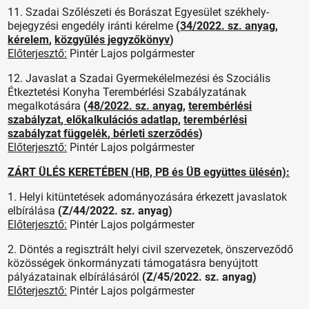
11. Szadai Szőlészeti és Borászat Egyesület székhely-
bejegyzési engedély iránti kérelme
(
34/2022. sz. anyag
,
kérelem
,
közgyűlés jegyzőkönyv
)
Előterjesztő:
Pintér Lajos polgármester
12. Javaslat a Szadai Gyermekélelmezési és Szociális
Étkeztetési Konyha Terembérlési Szabályzatának
megalkotására
(
48/2022. sz. anyag
,
terembérlési
szabályzat
,
előkalkulációs adatlap
,
terembérlési
szabályzat függelék
,
bérleti szerződés
)
Előterjesztő:
Pintér Lajos polgármester
ZÁRT ÜLÉS KERETÉBEN (HB, PB és ÜB együttes ülésén):
1. Helyi kitüntetések adományozására érkezett javaslatok
elbírálása
(Z/44/2022. sz. anyag)
Előterjesztő:
Pintér Lajos polgármester
2. Döntés a regisztrált helyi civil szervezetek, önszerveződő
közösségek önkormányzati támogatásra benyújtott
pályázatainak elbírálásáról
(Z/45/2022. sz. anyag)
Előterjesztő:
Pintér Lajos polgármester