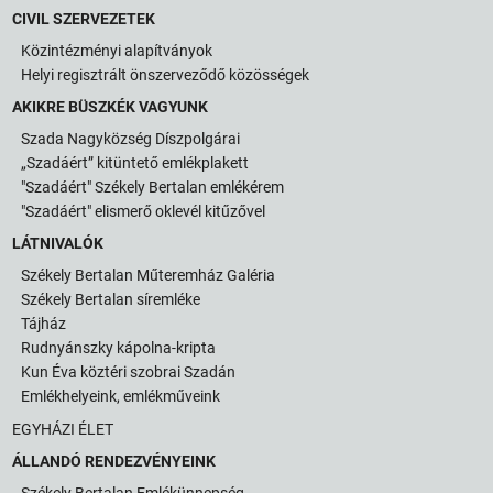
CIVIL SZERVEZETEK
Közintézményi alapítványok
Helyi regisztrált önszerveződő közösségek
AKIKRE BÜSZKÉK VAGYUNK
Szada Nagyközség Díszpolgárai
„Szadáért” kitüntető emlékplakett
"Szadáért" Székely Bertalan emlékérem
"Szadáért" elismerő oklevél kitűzővel
LÁTNIVALÓK
Székely Bertalan Műteremház Galéria
Székely Bertalan síremléke
Tájház
Rudnyánszky kápolna-kripta
Kun Éva köztéri szobrai Szadán
Emlékhelyeink, emlékműveink
EGYHÁZI ÉLET
ÁLLANDÓ RENDEZVÉNYEINK
Székely Bertalan Emlékünnepség