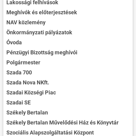
Lakossági felhívások
Meghívók és előterjesztések
NAV közlemény
Önkormányzati pályázatok
Óvoda
Pénzügyi Bizottság meghívói
Polgármester
Szada 700
Szada Nova NKft.
Szadai Községi Piac
Szadai SE
Székely Bertalan
Székely Bertalan Művelődési Ház és Könyvtár
Szociális Alapszolgáltatási Központ