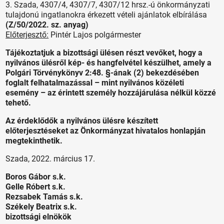
3. Szada, 4307/4, 4307/7, 4307/12 hrsz.-ú önkormányzati
tulajdonú ingatlanokra érkezett vételi ajánlatok elbírálása
(Z/50/2022. sz. anyag)
Előterjesztő:
Pintér Lajos polgármester
Tájékoztatjuk a bizottsági ülésen részt vevőket, hogy a
nyilvános ülésről kép- és hangfelvétel készülhet, amely a
Polgári Törvénykönyv 2:48. §-ának (2) bekezdésében
foglalt felhatalmazással – mint nyilvános közéleti
esemény – az érintett személy hozzájárulása nélkül közzé
tehető.
Az érdeklődők a nyilvános ülésre készített
előterjesztéseket az Önkormányzat hivatalos honlapján
megtekinthetik.
Szada, 2022. március 17.
Boros Gábor s.k.
Gelle Róbert s.k.
Rezsabek Tamás s.k.
Székely Beatrix s.k.
bizottsági elnökök