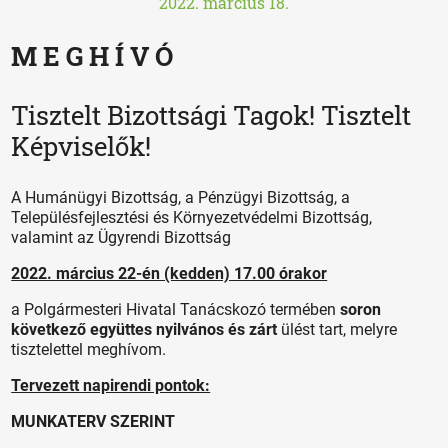
2022. március 18.
M E G H Í V Ó
Tisztelt Bizottsági Tagok! Tisztelt
Képviselők!
A Humánügyi Bizottság, a Pénzügyi Bizottság, a
Településfejlesztési és Környezetvédelmi Bizottság,
valamint az Ügyrendi Bizottság
2022. március 22-én (kedden) 17.00 órakor
a Polgármesteri Hivatal Tanácskozó termében
soron
következő együttes nyilvános és zárt
ülést tart, melyre
tisztelettel meghívom.
Tervezett napirendi pontok:
MUNKATERV SZERINT