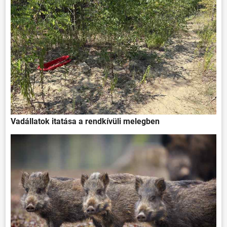
Vadállatok itatása a rendkívüli melegben