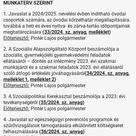
MUNKATERV SZERINT
1. Javaslat a 2024/2025. nevelési évben indítható óvodai
csoportok számára, az óvodai körzethatár megállapítására.
továbbá a heti és éves nyitva- és zárva-tartás időpontjainak
meghatározására
(
33/2024. sz. anyag
,
melléklet
)
Előterjesztő:
Pintér Lajos polgármester
2. A Szociális Alapszolgáltató Központ beszámolója a
szociális, gyermekjóléti gyermekvédelmi feladatok
ellátásáról – döntés az intézmény 2023. évi szakmai
munkájáról és a szakmai feladatok 2023. évi ellátásáról
szóló átfogó értékelés jóváhagyásáról
(
34/2024. sz. anyag
,
melléklet 1
,
melléklet 2
)
Előterjesztő:
Pintér Lajos polgármester
3. A Szociálpolitikai Kerekasztal beszámolója a 2023. évi
tevékenységéről
(
35/2024. sz. anyag
)
Előterjesztő:
Pintér Lajos polgármester
4. Javaslat az egészségügyi prevenciós programok és
szűrővizsgálatok támogatására elkülönített költségkeret
felhasználására
(
36/2024. sz. anyag
)