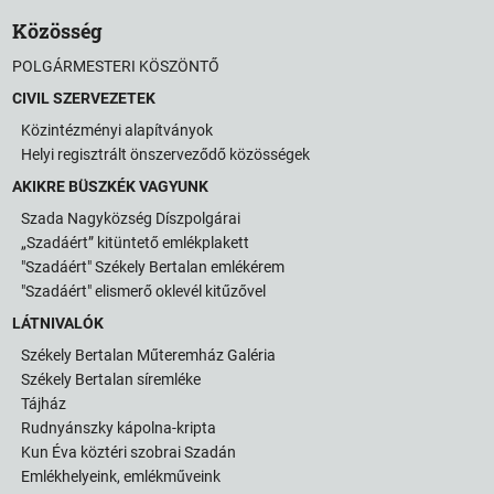
Közösség
POLGÁRMESTERI KÖSZÖNTŐ
CIVIL SZERVEZETEK
Közintézményi alapítványok
Helyi regisztrált önszerveződő közösségek
AKIKRE BÜSZKÉK VAGYUNK
Szada Nagyközség Díszpolgárai
„Szadáért” kitüntető emlékplakett
"Szadáért" Székely Bertalan emlékérem
"Szadáért" elismerő oklevél kitűzővel
LÁTNIVALÓK
Székely Bertalan Műteremház Galéria
Székely Bertalan síremléke
Tájház
Rudnyánszky kápolna-kripta
Kun Éva köztéri szobrai Szadán
Emlékhelyeink, emlékműveink