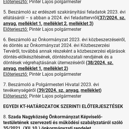
Előterjesztő:
Pintér Lajos polgármester
5. Beszámoló az erdészeti szakirányítási feladatok 2023. évi
ellátásáról – s abban a 2024. évi feladattervről
(
37/2024. sz.
anyag
,
melléklet 1
,
melléklet 2
,
melléklet 3
)
Előterjesztő:
Pintér Lajos polgármester
6. Beszámoló az Önkormányzat 2023. évi közbeszerzéseiről,
és döntés az Önkormányzat 2024. évi Közbeszerzési
Tervéről, továbbá annak részeként a közbeszerzési eljárások
döntés-előkészítésének, döntéshozatali rendjének és a
döntések végrehajtásának ütemezéséről
(
38/2024. sz.
anyag
,
melléklet 1
,
melléklet 2
)
Előterjesztő:
Pintér Lajos polgármester
7. Beszámoló a Polgármesteri Hivatal 2023. évi
tevékenységéről
(
39/2024. sz. anyag
,
melléklet
)
Előterjesztő:
Pintér Lajos polgármester
EGYEDI KT-HATÁROZATOK SZERINTI ELŐTERJESZTÉSEK
8.
Szada Nagyközség Önkormányzat Képviselő-
testületének szervezeti és működési szabályzatáról szóló
35/2021. (XII.10.) önkormányzati rendelet