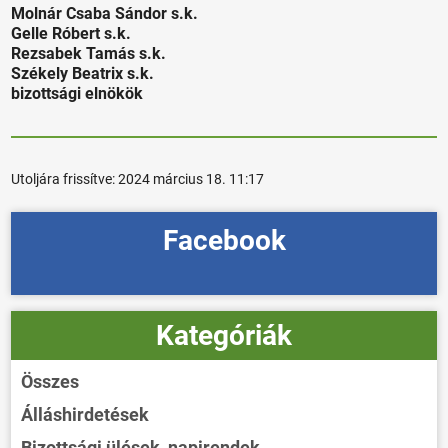
Molnár Csaba Sándor s.k.
Gelle Róbert s.k.
Rezsabek Tamás s.k.
Székely Beatrix s.k.
bizottsági elnökök
Utoljára frissítve:
2024 március 18. 11:17
Facebook
Kategóriák
Összes
Álláshirdetések
Bizottsági ülések, napirendek