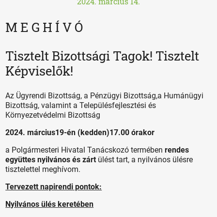
2024. március 14.
M E G H Í V Ó
Tisztelt Bizottsági Tagok! Tisztelt
Képviselők!
Az Ügyrendi Bizottság, a Pénzügyi Bizottság,a Humánügyi
Bizottság, valamint a Településfejlesztési és
Környezetvédelmi Bizottság
2024. március19-én (kedden)17.00 órakor
a Polgármesteri Hivatal Tanácskozó termében
rendes
együttes nyilvános és zárt
ülést tart, a nyilvános ülésre
tisztelettel meghívom.
Tervezett napirendi pontok:
Nyilvános ülés keretében