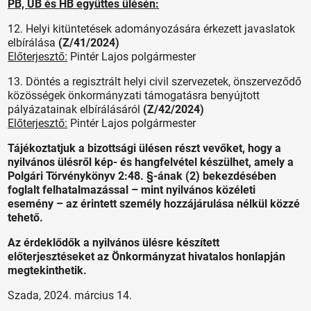
PB, ÜB és HB együttes ülésén:
12. Helyi kitüntetések adományozására érkezett javaslatok
elbírálása
(Z/41/2024)
Előterjesztő:
Pintér Lajos polgármester
13. Döntés a regisztrált helyi civil szervezetek, önszerveződő
közösségek önkormányzati támogatásra benyújtott
pályázatainak elbírálásáról
(Z/42/2024)
Előterjesztő:
Pintér Lajos polgármester
Tájékoztatjuk a bizottsági ülésen részt vevőket, hogy a
nyilvános ülésről kép- és hangfelvétel készülhet, amely a
Polgári Törvénykönyv 2:48. §-ának (2) bekezdésében
foglalt felhatalmazással – mint nyilvános közéleti
esemény – az érintett személy hozzájárulása nélkül közzé
tehető.
Az érdeklődők a nyilvános ülésre készített
előterjesztéseket az Önkormányzat hivatalos honlapján
megtekinthetik.
Szada, 2024. március 14.