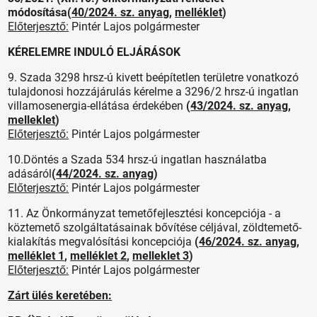
módosítása(
40/2024. sz. anyag
,
melléklet
)
Előterjesztő:
Pintér Lajos polgármester
KÉRELEMRE INDULÓ ELJÁRÁSOK
9. Szada 3298 hrsz-ú kivett beépítetlen területre vonatkozó
tulajdonosi hozzájárulás kérelme a 3296/2 hrsz-ú ingatlan
villamosenergia-ellátása érdekében
(
43/2024. sz. anyag
,
melleklet
)
Előterjesztő:
Pintér Lajos polgármester
10.Döntés a Szada 534 hrsz-ú ingatlan használatba
adásáról
(
44/2024. sz. anyag
)
Előterjesztő:
Pintér Lajos polgármester
11. Az Önkormányzat temetőfejlesztési koncepciója - a
köztemető szolgáltatásainak bővítése céljával, zöldtemető-
kialakítás megvalósítási koncepciója
(
46/2024. sz. anyag
,
melléklet 1
,
melléklet 2
,
melleklet 3
)
Előterjesztő:
Pintér Lajos polgármester
Zárt ülés keretében: