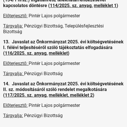
kapcsolatos döntésre (
114/2025. sz. anyag
,
melléklet 1
)
Előterjesztő:
Pintér Lajos polgármester
Tárgyalja:
Pénzügyi Bizottság, Településfejlesztési
Bizottság
13. Javaslat az Önkormányzat 2025. évi költségvetésének
I. félévi teljesítéséről szóló tájékoztatás elfogadására
(
116/2025. sz. anyag
,
melléklet
)
Előterjesztő:
Pintér Lajos polgármester
Tárgyalja:
Pénzügyi Bizottság
14. Javaslat az Önkormányzat 2025. évi költségvetésének
II. sz. módosításáról szóló rendelet megalkotására
(
117/2025. sz. anyag
,
melléklet
,
melléklet 2
)
Előterjesztő:
Pintér Lajos polgármester
Tárgyalja:
Pénzügyi Bizottság