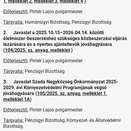
1
,
melléklet 2
,
melléklet 3
,
melléklet 4
)
Előterjesztő:
Pintér Lajos polgármester
Tárgyalja:
Humánügyi Bizottság, Pénzügyi Bizottság
2. Javaslat a 2025.10.15–2026.04.14. közötti
élelmiszer-beszerzéshez szükséges közbeszerzési eljárás
lezárására és a nyertes ajánlattevők jóváhagyására
(
104/2025. sz. anyag
,
melléklet
)
Előterjesztő:
Pintér Lajos polgármester
Tárgyalja:
Pénzügyi Bizottság
3. Javaslat Szada Nagyközség Önkormányzat 2025-
2029. évi Környezetvédelmi Programjának végső
jóváhagyására (
105/2025. sz. anyag
,
melléklet 1
,
melléklet 1A
)
Előterjesztő:
Pintér Lajos polgármester
Tárgyalja:
Pénzügyi Bizottság, Környezet- és Állatvédelmi
Bizottság