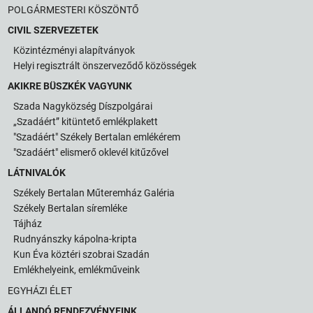
POLGÁRMESTERI KÖSZÖNTŐ
CIVIL SZERVEZETEK
Közintézményi alapítványok
Helyi regisztrált önszerveződő közösségek
AKIKRE BÜSZKÉK VAGYUNK
Szada Nagyközség Díszpolgárai
„Szadáért” kitüntető emlékplakett
"Szadáért" Székely Bertalan emlékérem
"Szadáért" elismerő oklevél kitűzővel
LÁTNIVALÓK
Székely Bertalan Műteremház Galéria
Székely Bertalan síremléke
Tájház
Rudnyánszky kápolna-kripta
Kun Éva köztéri szobrai Szadán
Emlékhelyeink, emlékműveink
EGYHÁZI ÉLET
ÁLLANDÓ RENDEZVÉNYEINK