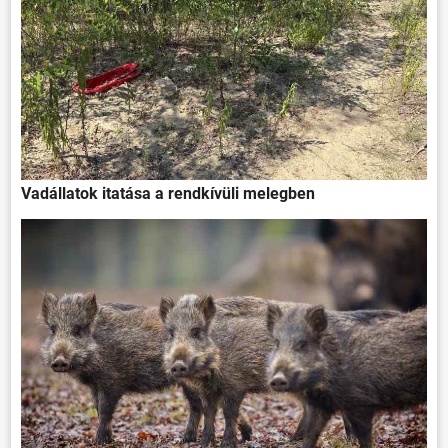
Vadállatok itatása a rendkívüli melegben
ÖNKORMÁNYZAT
ÜGYINTÉZÉS
KÖZÖSSÉG
HÍREK