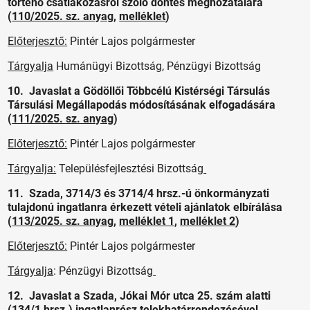
történő csatlakozásról szóló döntés meghozatalára
(
110/2025. sz. anyag
,
melléklet
)
Előterjesztő:
Pintér Lajos polgármester
Tárgyalja
Humánügyi Bizottság, Pénzügyi Bizottság
10. Javaslat a Gödöllői Többcélú Kistérségi Társulás
Társulási Megállapodás módosításának elfogadására
(
111/2025. sz. anyag
)
Előterjesztő:
Pintér Lajos polgármester
Tárgyalja:
Településfejlesztési Bizottság
11. Szada, 3714/3 és 3714/4 hrsz.-ú önkormányzati
tulajdonú ingatlanra érkezett vételi ajánlatok elbírálása
(
113/2025. sz. anyag
,
melléklet 1
,
melléklet 2
)
Előterjesztő:
Pintér Lajos polgármester
Tárgyalja
: Pénzügyi Bizottság
12. Javaslat a Szada, Jókai Mór utca 25. szám alatti
(134/1 hrsz.) ingatlanrész telekhatárrendezésével