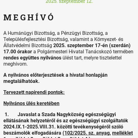
2025. szeptember 12.
M E G H Í V Ó
A Humánügyi Bizottság, a Pénzügyi Bizottság, a
Településfejlesztési Bizottság, valamint a Környezet- és
Állatvédelmi Bizottság
2025. szeptember 17-én (szerdán)
17.00 órakor
a Polgármesteri Hivatal Tanácskozó termében
rendes együttes nyilvános
ülést tart, melyre tisztelettel
meghívom.
A nyilvános előterjesztések a hivatal honlapján
megtalálhatóak.
Tervezett napirendi pontok:
Nyilvános ülés keretében
1. Javaslat a Szada Nagyközség egészségügyi
ellátásának helyzetéről és az egészségügyi szolgáltatók
2024.IX.1-2025.VIII.31. közötti tevékenységéről szóló
beszámolók elfogadására
(102/2025. sz. anyag,
melléklet