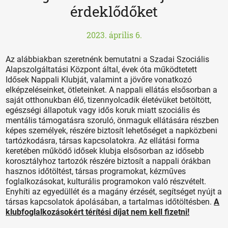
érdeklődőket
2023. április 6.
Az alábbiakban szeretnénk bemutatni a Szadai Szociális
Alapszolgáltatási Központ által, évek óta működtetett
Idősek Nappali Klubját, valamint a jövőre vonatkozó
elképzeléseinket, ötleteinket. A nappali ellátás elsősorban a
saját otthonukban élő, tizennyolcadik életévüket betöltött,
egészségi állapotuk vagy idős koruk miatt szociális és
mentális támogatásra szoruló, önmaguk ellátására részben
képes személyek, részére biztosít lehetőséget a napközbeni
tartózkodásra, társas kapcsolatokra. Az ellátási forma
keretében működő idősek klubja elsősorban az idősebb
korosztályhoz tartozók részére biztosít a nappali órákban
hasznos időtöltést, társas programokat, kézműves
foglalkozásokat, kulturális programokon való részvételt.
Enyhíti az egyedüllét és a magány érzését, segítséget nyújt a
társas kapcsolatok ápolásában, a tartalmas időtöltésben.
A
klubfoglalkozásokért térítési díjat nem kell fizetni!