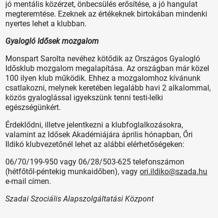
jó mentális közérzet, önbecsülés erősítése, a jó hangulat
megteremtése. Ezeknek az értékeknek birtokában mindenki
nyertes lehet a klubban.
Gyalogló Idősek mozgalom
Monspart Sarolta nevéhez kötődik az Országos Gyalogló
Idősklub mozgalom megalapítása. Az országban már közel
100 ilyen klub működik. Ehhez a mozgalomhoz kívánunk
csatlakozni, melynek keretében legalább havi 2 alkalommal,
közös gyaloglással igyekszünk tenni testi-lelki
egészségünkért.
Érdeklődni, illetve jelentkezni a klubfoglalkozásokra,
valamint az Idősek Akadémiájára április hónapban, Őri
Ildikó klubvezetőnél lehet az alábbi elérhetőségeken:
06/70/199-950 vagy 06/28/503-625 telefonszámon
(hétfőtől-péntekig munkaidőben), vagy
ori.ildiko@szada.hu
e-mail címen.
Szadai Szociális Alapszolgáltatási Központ