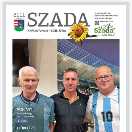
ÖNKORMÁNYZAT
ÜGYINTÉZÉS
KÖZÖSSÉG
HÍREK
VÁLASZTÁSOK