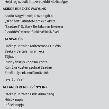
Helyi regisztrált önszerveződő közösségek
AKIKRE BÜSZKÉK VAGYUNK
Szada Nagyközség Díszpolgárai
„Szadáért” kitüntető emlékplakett
"Szadáért" Székely Bertalan emlékérem
"Szadáért" elismerő oklevél kitűzővel
LÁTNIVALÓK
Székely Bertalan Műteremház Galéria
Székely Bertalan síremléke
Tájház
Rudnyánszky kápolna-kripta
Kun Éva köztéri szobrai Szadán
Emlékhelyeink, emlékműveink
EGYHÁZI ÉLET
ÁLLANDÓ RENDEZVÉNYEINK
Székely Bertalan Emlékünnepség
Hősök napja
Idősek napja