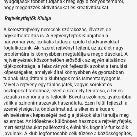
nyugdíjasok többet tudjanak meg egy bizonyos témáról,
hogy megőrizzék aktivitásukat és kreativitásukat.
Rejtvénytfejtők Klubja
A keresztrejtvény nemcsak szórakozás, élvezet, de
agykarbantartás is. A Rejtvényfejtők Klubjában a
hagyományos, lexikális tudásra épülő feladványokkal
foglalkozunk. Aki szeret rejtvényt fejteni, az az élet nagy
problémáira is könnyebben megtalálja a megoldásokat. A
rejtvényeknek köszönhetően erősödik az egyén általános
tájékozottsága, a feladványok fejlesztik azokat a tanulási
képességeket, amelyek által könnyebben és gyorsabban
tudnak elsajátítani a klubtagok más ismeretanyagot is.
Mivel a rejtvény egy táblás játék, vagyis sorokat és
oszlopokat tartalmaz, ezért a személy térlátása, a tér és
vizuális memóriája is fejlődik. Bővül a szókincs, gyakoribbá
válik a szinonimaszavak használata. Ezen felül fejleszti a
személyiséget is, önbizalmat ad, a siker és a kudarc
elviselésének képességét pedig a játékok által tanulja meg
az ember. Az időseknek különösen hasznos a rejtvényfejtés,
mert észjárásukat pallérozzák, élénkítik, kognitív funkcióik
javulnak. A klub legfontosabb célkitűzése a közösségépítés,