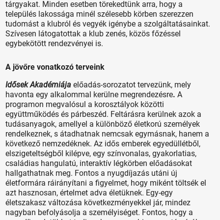
tárgyakat. Minden esetben törekedtünk arra, hogy a
település lakossága minél szélesebb körben szerezzen
tudomást a klubról és vegyék igénybe a szolgáltatásainkat.
Szívesen látogatottak a klub zenés, közös főzéssel
egybekötött rendezvényei is.
A jövőre vonatkozó terveink
Idősek Akadémiája
előadás-sorozatot tervezünk, mely
havonta egy alkalommal kerülne megrendezésre
.
A
programon megvalósul a korosztályok közötti
együttműködés és párbeszéd. Feltárásra kerülnek azok a
tudásanyagok, amellyel a különböző életkorú személyek
rendelkeznek, s átadhatnak nemcsak egymásnak, hanem a
következő nemzedéknek. Az idős emberek egyedüllétből,
elszigeteltségből kilépve, egy színvonalas, gyakorlatias,
családias hangulatú, interaktív légkörben előadásokat
hallgathatnak meg. Fontos a nyugdíjazás utáni új
életformára ráirányítani a figyelmet, hogy miként töltsék el
azt hasznosan, értelmet adva életüknek. Egy-egy
életszakasz változása következményekkel jár, mindez
nagyban befolyásolja a személyiséget. Fontos, hogy a