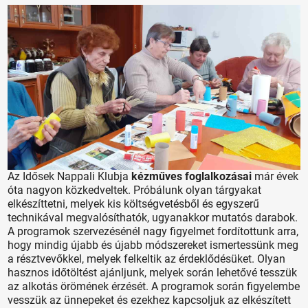
Az Idősek Nappali Klubja
kézműves foglalkozásai
már évek
óta nagyon közkedveltek. Próbálunk olyan tárgyakat
elkészíttetni, melyek kis költségvetésből és egyszerű
technikával megvalósíthatók, ugyanakkor mutatós darabok.
A programok szervezésénél nagy figyelmet fordítottunk arra,
hogy mindig újabb és újabb módszereket ismertessünk meg
a résztvevőkkel, melyek felkeltik az érdeklődésüket. Olyan
hasznos időtöltést ajánljunk, melyek során lehetővé tesszük
az alkotás örömének érzését. A programok során figyelembe
vesszük az ünnepeket és ezekhez kapcsoljuk az elkészített