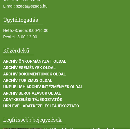
E-mail:
szada@szada.hu
Ügyfélfogadás
Hétfő-Szerda: 8.00-16.00
Péntek: 8.00-12.00
Közérdekű
ARCHÍV ÖNKORMÁNYZATI OLDAL
ARCHÍV ESEMÉNYEK OLDAL
ARCHÍV DOKUMENTUMOK OLDAL
ARCHÍV TURIZMUS OLDAL
UNPUBLISH ARCHÍV INTÉZMÉNYEK OLDAL
ARCHÍV BERUHÁZÁSOK OLDAL
ADATKEZELÉSI TÁJÉKOZTATÓK
HÍRLEVÉL ADATKEZELÉSI TÁJÉKOZTATÓ
Legfrissebb bejegyzések
Vadállatok itatása a rendkívüli melegben