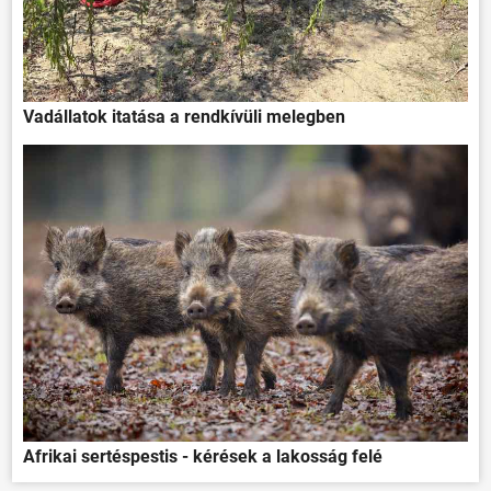
Vadállatok itatása a rendkívüli melegben
Afrikai sertéspestis - kérések a lakosság felé