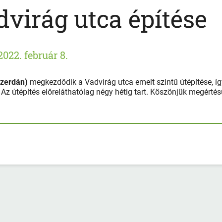
dvirág utca építése
2022. február 8.
szerdán)
megkezdődik a Vadvirág utca emelt szintű útépítése, íg
Az útépítés előreláthatólag négy hétig tart. Köszönjük megértés