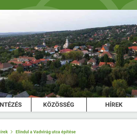
INTÉZÉS
KÖZÖSSÉG
HÍREK
írek
Elindul a Vadvirág utca építése