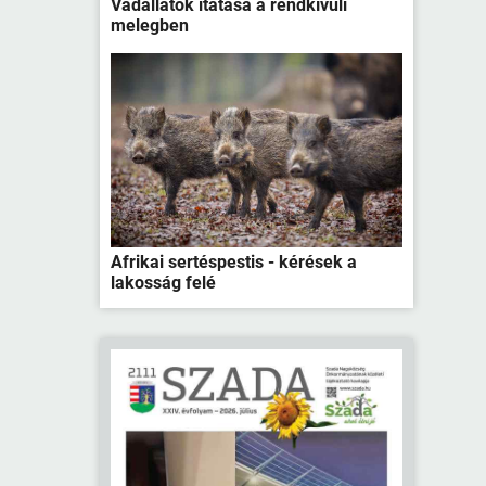
Vadállatok itatása a rendkívüli
melegben
Afrikai sertéspestis - kérések a
lakosság felé