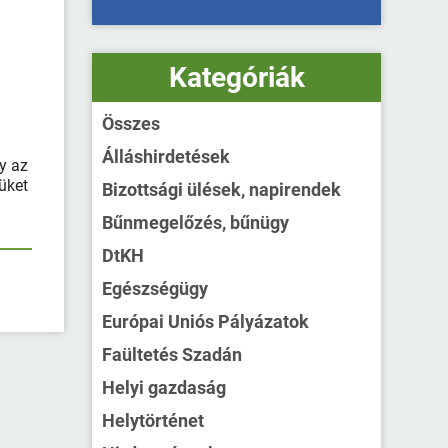
Kategóriák
Összes
Álláshirdetések
y az
üket
Bizottsági ülések, napirendek
Bűnmegelőzés, bűnügy
DtKH
Egészségügy
Európai Uniós Pályázatok
Faültetés Szadán
Helyi gazdaság
Helytörténet