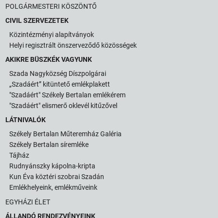
POLGÁRMESTERI KÖSZÖNTŐ
CIVIL SZERVEZETEK
Közintézményi alapítványok
Helyi regisztrált önszerveződő közösségek
AKIKRE BÜSZKÉK VAGYUNK
Szada Nagyközség Díszpolgárai
„Szadáért” kitüntető emlékplakett
"Szadáért" Székely Bertalan emlékérem
"Szadáért" elismerő oklevél kitűzővel
LÁTNIVALÓK
Székely Bertalan Műteremház Galéria
Székely Bertalan síremléke
Tájház
Rudnyánszky kápolna-kripta
Kun Éva köztéri szobrai Szadán
Emlékhelyeink, emlékműveink
EGYHÁZI ÉLET
ÁLLANDÓ RENDEZVÉNYEINK