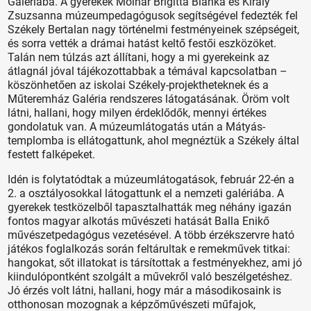
Galériába. A gyerekek Molnár Brigitta Blanka és Király
Zsuzsanna múzeumpedagógusok segítségével fedezték fel
Székely Bertalan nagy történelmi festményeinek szépségeit,
és sorra vették a drámai hatást keltő festői eszközöket.
Talán nem túlzás azt állítani, hogy a mi gyerekeink az
átlagnál jóval tájékozottabbak a témával kapcsolatban –
köszönhetően az iskolai Székely-projektheteknek és a
Műteremház Galéria rendszeres látogatásának. Öröm volt
látni, hallani, hogy milyen érdeklődők, mennyi értékes
gondolatuk van. A múzeumlátogatás után a Mátyás-
templomba is ellátogattunk, ahol megnéztük a Székely által
festett falképeket.
Idén is folytatódtak a múzeumlátogatások, február 22-én a
2. a osztályosokkal látogattunk el a nemzeti galériába. A
gyerekek testközelből tapasztalhatták meg néhány igazán
fontos magyar alkotás művészeti hatását Balla Enikő
művészetpedagógus vezetésével. A több érzékszervre ható
játékos foglalkozás során feltárultak e remekművek titkai:
hangokat, sőt illatokat is társítottak a festményekhez, ami jó
kiindulópontként szolgált a művekről való beszélgetéshez.
Jó érzés volt látni, hallani, hogy már a másodikosaink is
otthonosan mozognak a képzőművészeti műfajok,