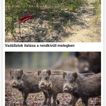
Vadállatok itatása a rendkívüli melegben