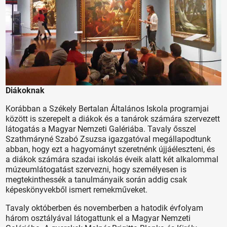
Diákoknak
Korábban a Székely Bertalan Általános Iskola programjai
között is szerepelt a diákok és a tanárok számára szervezett
látogatás a Magyar Nemzeti Galériába. Tavaly ősszel
Szathmáryné Szabó Zsuzsa igazgatóval megállapodtunk
abban, hogy ezt a hagyományt szeretnénk újjáéleszteni, és
a diákok számára szadai iskolás éveik alatt két alkalommal
múzeumlátogatást szervezni, hogy személyesen is
megtekinthessék a tanulmányaik során addig csak
képeskönyvekből ismert remekműveket.
Tavaly októberben és novemberben a hatodik évfolyam
három osztályával látogattunk el a Magyar Nemzeti