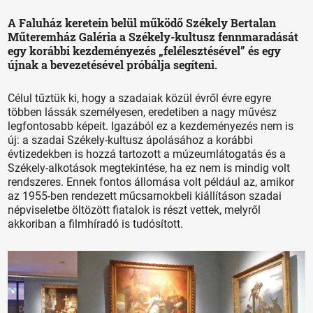
A Faluház keretein belül működő Székely Bertalan
Műteremház Galéria a Székely-kultusz fennmaradását
egy korábbi kezdeményezés „felélesztésével” és egy
újnak a bevezetésével próbálja segíteni.
Célul tűztük ki, hogy a szadaiak közül évről évre egyre
többen lássák személyesen, eredetiben a nagy művész
legfontosabb képeit. Igazából ez a kezdeményezés nem is
új: a szadai Székely-kultusz ápolásához a korábbi
évtizedekben is hozzá tartozott a múzeumlátogatás és a
Székely-alkotások megtekintése, ha ez nem is mindig volt
rendszeres. Ennek fontos állomása volt például az, amikor
az 1955-ben rendezett műcsarnokbeli kiállításon szadai
népviseletbe öltözött fiatalok is részt vettek, melyről
akkoriban a filmhíradó is tudósított.