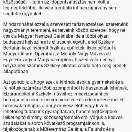
közösségét – talán az időpontválasztás nem volt a
legmegfelelőbb, illetve a tomboló influenzajárvány sem
segítette ügyünket.
Mindazonáltal ezzel a szervezett tárlatvezetéssel szeretnénk
hagyományt teremteni, és terveink között szerepel, hogy ne
csak a Magyar Nemzeti Galériába, de a többi olyan
budapesti helyszínre is eljussunk együtt, ahol Székely
Bertalan keze nyomát őrzik az épületek. Ilyen például a
Magyar Állami Operaház, a Moholy-Nagy Művészeti
Egyetem vagy a Mátyás-templom, hiszen valamennyi
helyszínen számos Székely-alkotás csodálható meg eredeti
állapotában.
Azt gondoljuk, hogy ezek a kirándulások a gyermekek és a
felnőttek számára több szempontból is hasznosak lehetnek.
Elzarándokolni Székely műveihez, megvizsgálni és
befogadni azokat szakértő vezetése és értelmezése mellett
nemcsak főhajtás a nagy művész előtt vagy kiváló
lehetőség tudásunk gyarapítására, hanem legfőképpen
lelket építő élmény, közösségformáló erő. Várjuk a kedves
szadaiakat a soron következő programjainkon is,
tájékozódjanak a Műteremház Galéria, a Faluház és a