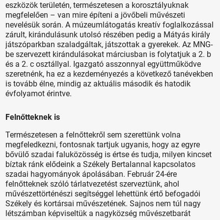
eszközök területén, természetesen a korosztályuknak
megfelelően – van mire építeni a jövőbeli művészeti
nevelésük során. A múzeumlátogatás kreatív foglalkozással
zárult, kirándulásunk utolsó részében pedig a Mátyás király
játszóparkban szaladgáltak, játszottak a gyerekek. Az MNG-
be szervezett kirándulásokat márciusban is folytatjuk a 2. b
és a 2. c osztállyal. Igazgató asszonnyal együttműködve
szeretnénk, ha ez a kezdeményezés a következő tanévekben
is tovább élne, mindig az aktuális második és hatodik
évfolyamot érintve.
Felnőtteknek is
Természetesen a felnőttekről sem szerettünk volna
megfeledkezni, fontosnak tartjuk ugyanis, hogy az egyre
bővülő szadai faluközösség is értse és tudja, milyen kincset
bíztak ránk elődeink a Székely Bertalannal kapcsolatos
szadai hagyományok ápolásában. Február 24-ére
felnőtteknek szóló tárlatvezetést szerveztünk, ahol
művészettörténészi segítséggel lehettünk értő befogadói
Székely és kortársai művészetének. Sajnos nem túl nagy
létszámban képviseltük a nagyközség művészetbarát