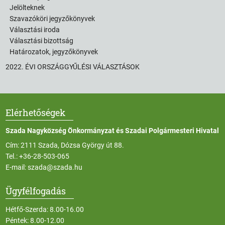
Jelölteknek
Szavazóköri jegyzőkönyvek
Választási iroda
Választási bizottság
Határozatok, jegyzőkönyvek
2022. ÉVI ORSZÁGGYŰLÉSI VÁLASZTÁSOK
Elérhetőségek
Szada Nagyközség Önkormányzat és Szadai Polgármesteri Hivatal
Cím: 2111 Szada, Dózsa György út 88.
Tel.:
+36-28-503-065
E-mail:
szada@szada.hu
Ügyfélfogadás
Hétfő-Szerda: 8.00-16.00
Péntek: 8.00-12.00