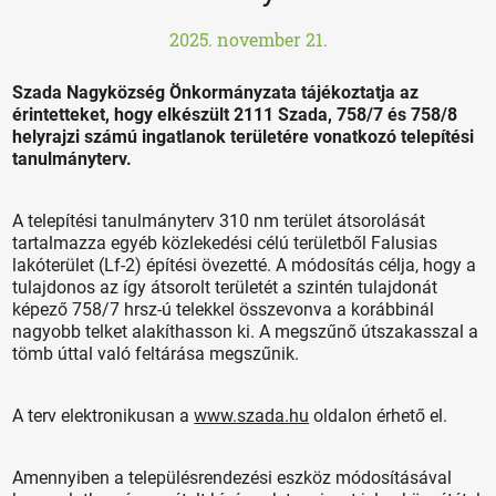
2025. november 21.
Szada Nagyközség Önkormányzata tájékoztatja az
érintetteket, hogy elkészült 2111 Szada, 758/7 és 758/8
helyrajzi számú ingatlanok területére vonatkozó telepítési
tanulmányterv.
A telepítési tanulmányterv 310 nm terület átsorolását
tartalmazza egyéb közlekedési célú területből Falusias
lakóterület (Lf-2) építési övezetté. A módosítás célja, hogy a
tulajdonos az így átsorolt területét a szintén tulajdonát
képező 758/7 hrsz-ú telekkel összevonva a korábbinál
nagyobb telket alakíthasson ki. A megszűnő útszakasszal a
tömb úttal való feltárása megszűnik.
A terv elektronikusan a
www.szada.hu
oldalon érhető el.
Amennyiben a településrendezési eszköz módosításával