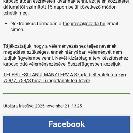
kapcsolatban észrevételt kívánnak tenni, azt jelen közzététel
dátumától számított 15 napon belül következő módon
tehetik meg:
elektronikus formában a
foepitesz@szada.hu
email
címen
Tájékoztatjuk, hogy a véleményezéshez teljes nevének
megadása szükséges, ennek hiányában véleményét nem
tudjuk figyelembe venni. Nevét kizárólag a terv készítéséhez
kapcsolódó véleményezésével összefüggésben kezeljük.
TELEPÍTÉSI TANULMÁNYTERV A Szada belterületén fekvő
758/7, 758/8 hrsz.-ú ingatlanok területére
Utoljára frissítve:
2025 november 21. 13:25
Facebook