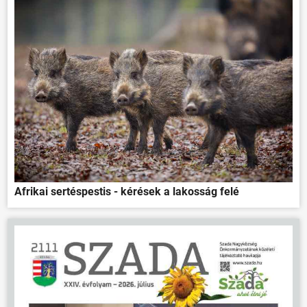
Afrikai sertéspestis - kérések a lakosság felé