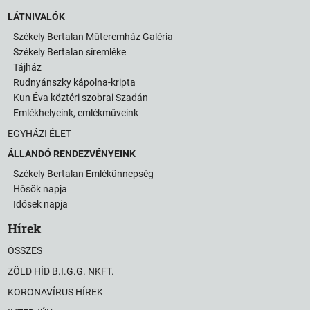
LÁTNIVALÓK
Székely Bertalan Műteremház Galéria
Székely Bertalan síremléke
Tájház
Rudnyánszky kápolna-kripta
Kun Éva köztéri szobrai Szadán
Emlékhelyeink, emlékműveink
EGYHÁZI ÉLET
ÁLLANDÓ RENDEZVÉNYEINK
Székely Bertalan Emlékünnepség
Hősök napja
Idősek napja
Hírek
ÖSSZES
ZÖLD HÍD B.I.G.G. NKFT.
KORONAVÍRUS HÍREK