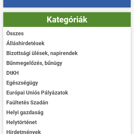
Kategóriák
Összes
Álláshirdetések
Bizottsági ülések, napirendek
Bűnmegelőzés, bűnügy
DtKH
Egészségügy
Európai Uniós Pályázatok
Faültetés Szadán
Helyi gazdaság
Helytörténet
Hirdetmények