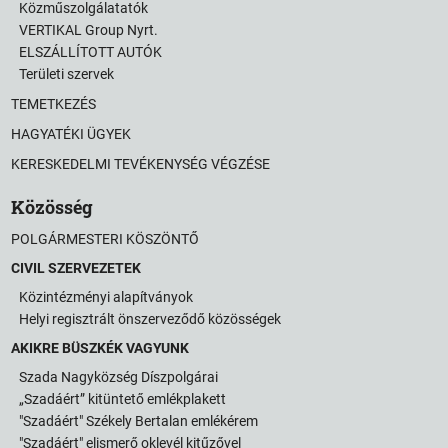
Közműszolgálatatók
VERTIKAL Group Nyrt.
ELSZÁLLÍTOTT AUTÓK
Területi szervek
TEMETKEZÉS
HAGYATÉKI ÜGYEK
KERESKEDELMI TEVÉKENYSÉG VÉGZÉSE
Közösség
POLGÁRMESTERI KÖSZÖNTŐ
CIVIL SZERVEZETEK
Közintézményi alapítványok
Helyi regisztrált önszerveződő közösségek
AKIKRE BÜSZKÉK VAGYUNK
Szada Nagyközség Díszpolgárai
„Szadáért” kitüntető emlékplakett
"Szadáért" Székely Bertalan emlékérem
"Szadáért" elismerő oklevél kitűzővel