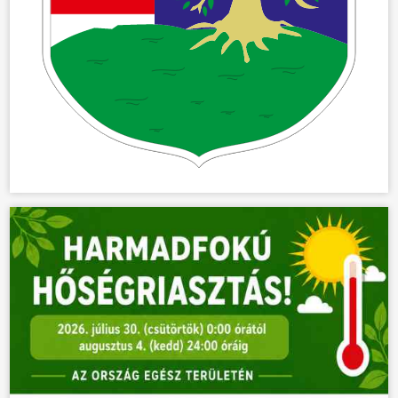
ÜGYINTÉZÉS
KÖZÖSSÉG
HÍREK
VÁLASZTÁSOK