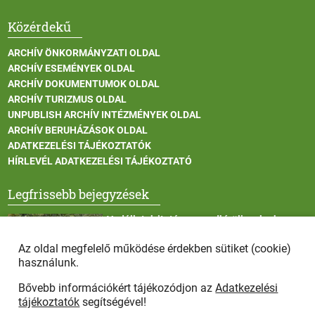
Közérdekű
ARCHÍV ÖNKORMÁNYZATI OLDAL
ARCHÍV ESEMÉNYEK OLDAL
ARCHÍV DOKUMENTUMOK OLDAL
ARCHÍV TURIZMUS OLDAL
UNPUBLISH ARCHÍV INTÉZMÉNYEK OLDAL
ARCHÍV BERUHÁZÁSOK OLDAL
ADATKEZELÉSI TÁJÉKOZTATÓK
HÍRLEVÉL ADATKEZELÉSI TÁJÉKOZTATÓ
Legfrissebb bejegyzések
Vadállatok itatása a rendkívüli melegben
Az oldal megfelelő működése érdekben sütiket (cookie)
használunk.
Bővebb információkért tájékozódjon az
Adatkezelési
Afrikai sertéspestis - kérések a lakosság felé
tájékoztatók
segítségével!