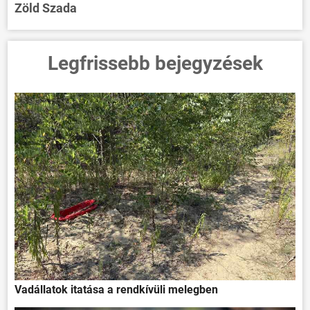
Zöld Szada
Legfrissebb bejegyzések
Vadállatok itatása a rendkívüli melegben