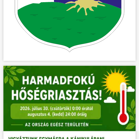
ÖNKORMÁNYZAT
ÜGYINTÉZÉS
KÖZÖSSÉG
HÍREK
VÁLASZTÁSOK