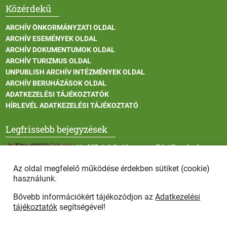
Közérdekű
ARCHÍV ÖNKORMÁNYZATI OLDAL
ARCHÍV ESEMÉNYEK OLDAL
ARCHÍV DOKUMENTUMOK OLDAL
ARCHÍV TURIZMUS OLDAL
UNPUBLISH ARCHÍV INTÉZMÉNYEK OLDAL
ARCHÍV BERUHÁZÁSOK OLDAL
ADATKEZELÉSI TÁJÉKOZTATÓK
HÍRLEVÉL ADATKEZELÉSI TÁJÉKOZTATÓ
Legfrissebb bejegyzések
Vadállatok itatása a rendkívüli melegben
Az oldal megfelelő működése érdekben sütiket (cookie)
használunk.
Bővebb információkért tájékozódjon az
Adatkezelési
Afrikai sertéspestis - kérések a lakosság felé
tájékoztatók
segítségével!