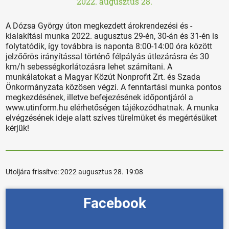
2022. augusztus 28.
A Dózsa György úton megkezdett árokrendezési és -
kialakítási munka 2022. augusztus 29-én, 30-án és 31-én is
folytatódik, így továbbra is naponta 8:00-14:00 óra között
jelzőőrös irányítással történő félpályás útlezárásra és 30
km/h sebességkorlátozásra lehet számítani. A
munkálatokat a Magyar Közút Nonprofit Zrt. és Szada
Önkormányzata közösen végzi. A fenntartási munka pontos
megkezdésének, illetve befejezésének időpontjáról a
www.utinform.hu elérhetőségen tájékozódhatnak. A munka
elvégzésének ideje alatt szíves türelmüket és megértésüket
kérjük!
Utoljára frissítve:
2022 augusztus 28. 19:08
Facebook