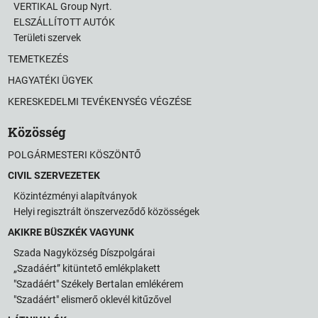
VERTIKAL Group Nyrt.
ELSZÁLLÍTOTT AUTÓK
Területi szervek
TEMETKEZÉS
HAGYATÉKI ÜGYEK
KERESKEDELMI TEVÉKENYSÉG VÉGZÉSE
Közösség
POLGÁRMESTERI KÖSZÖNTŐ
CIVIL SZERVEZETEK
Közintézményi alapítványok
Helyi regisztrált önszerveződő közösségek
AKIKRE BÜSZKÉK VAGYUNK
Szada Nagyközség Díszpolgárai
„Szadáért” kitüntető emlékplakett
"Szadáért" Székely Bertalan emlékérem
"Szadáért" elismerő oklevél kitűzővel