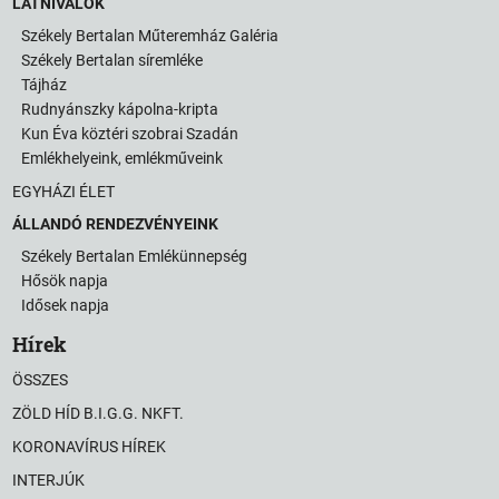
LÁTNIVALÓK
Székely Bertalan Műteremház Galéria
Székely Bertalan síremléke
Tájház
Rudnyánszky kápolna-kripta
Kun Éva köztéri szobrai Szadán
Emlékhelyeink, emlékműveink
EGYHÁZI ÉLET
ÁLLANDÓ RENDEZVÉNYEINK
Székely Bertalan Emlékünnepség
Hősök napja
Idősek napja
Hírek
ÖSSZES
ZÖLD HÍD B.I.G.G. NKFT.
KORONAVÍRUS HÍREK
INTERJÚK