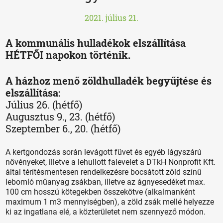
2021. július 21.
A kommunális hulladékok elszállítása
HÉTFŐI napokon történik.
A házhoz menő zöldhulladék begyűjtése és
elszállítása:
Július 26. (hétfő)
Augusztus 9., 23. (hétfő)
Szeptember 6., 20. (hétfő)
A kertgondozás során levágott füvet és egyéb lágyszárú
növényeket, illetve a lehullott falevelet a DTkH Nonprofit Kft.
által térítésmentesen rendelkezésre bocsátott zöld színű
lebomló műanyag zsákban, illetve az ágnyesedéket max.
100 cm hosszú kötegekben összekötve (alkalmanként
maximum 1 m3 mennyiségben), a zöld zsák mellé helyezze
ki az ingatlana elé, a közterületet nem szennyező módon.