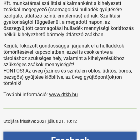
Kft. munkatársai szállítási alkalmanként a kihelyezett
zsákkal megegyező (csomagolási hulladék gyűjtésére
szolgáló, átlátszó színű, emblémás) adnak. Szállítási
gyakoriságtól függetlenül, a megadott napon, az
összegyűjtött csomagolási hulladék mennyiségi korlátozás
nélkül kihelyezhető bármely átlátszó zsákban.
Kérjük, fokozott gondossággal járjanak el a hulladékok
tömörítésével kapcsolatban, ezzel is csökkentve a
tároláshoz szükséges hely, valamint a kihelyezésükhöz
szükséges zsákok mennyiségét!
FONTOS! Az üveg (színes és színtelen öblös, üdítős, boros,
pezsgős) gyűjtése kiöblítve, az üveg gyűjtőpont(ok)on
történik!
További információ:
www.dtkh.hu
Utoljára frissítve:
2021 július 21. 10:12