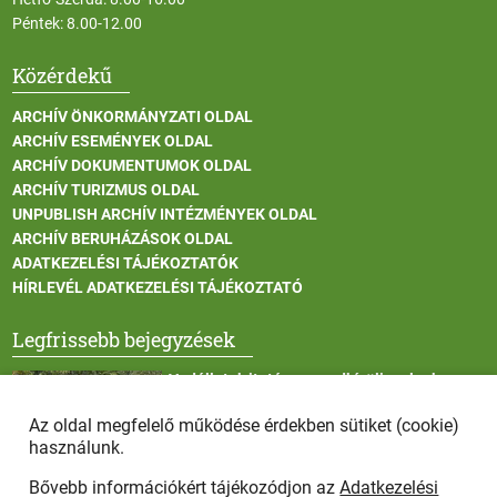
Péntek: 8.00-12.00
Közérdekű
ARCHÍV ÖNKORMÁNYZATI OLDAL
ARCHÍV ESEMÉNYEK OLDAL
ARCHÍV DOKUMENTUMOK OLDAL
ARCHÍV TURIZMUS OLDAL
UNPUBLISH ARCHÍV INTÉZMÉNYEK OLDAL
ARCHÍV BERUHÁZÁSOK OLDAL
ADATKEZELÉSI TÁJÉKOZTATÓK
HÍRLEVÉL ADATKEZELÉSI TÁJÉKOZTATÓ
Legfrissebb bejegyzések
Vadállatok itatása a rendkívüli melegben
Az oldal megfelelő működése érdekben sütiket (cookie)
használunk.
Bővebb információkért tájékozódjon az
Adatkezelési
Afrikai sertéspestis - kérések a lakosság felé