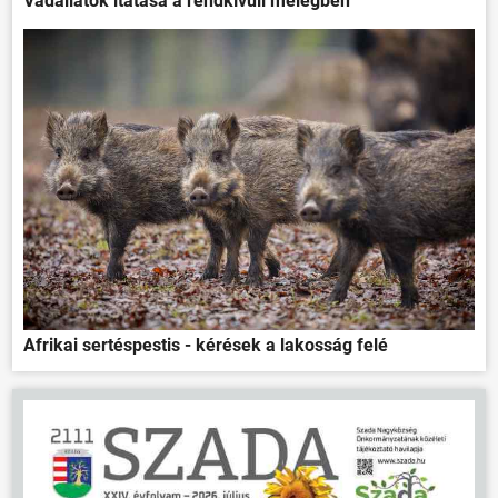
Vadállatok itatása a rendkívüli melegben
Afrikai sertéspestis - kérések a lakosság felé