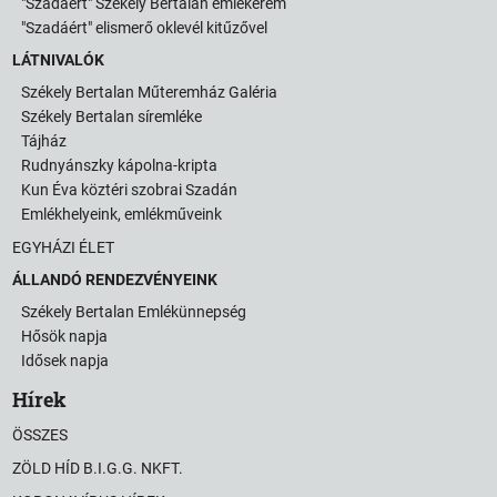
"Szadáért" Székely Bertalan emlékérem
"Szadáért" elismerő oklevél kitűzővel
LÁTNIVALÓK
Székely Bertalan Műteremház Galéria
Székely Bertalan síremléke
Tájház
Rudnyánszky kápolna-kripta
Kun Éva köztéri szobrai Szadán
Emlékhelyeink, emlékműveink
EGYHÁZI ÉLET
ÁLLANDÓ RENDEZVÉNYEINK
Székely Bertalan Emlékünnepség
Hősök napja
Idősek napja
Hírek
ÖSSZES
ZÖLD HÍD B.I.G.G. NKFT.