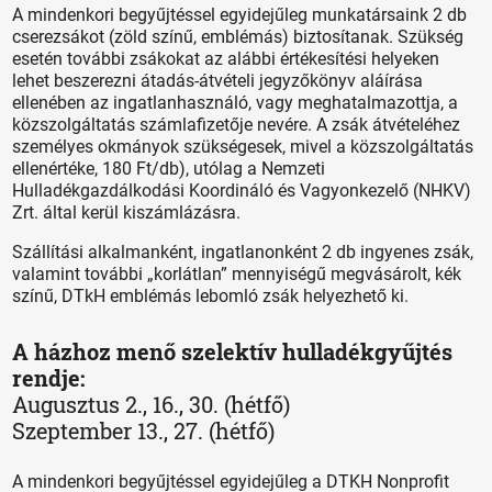
A mindenkori begyűjtéssel egyidejűleg munkatársaink 2 db
cserezsákot (zöld színű, emblémás) biztosítanak. Szükség
esetén további zsákokat az alábbi értékesítési helyeken
lehet beszerezni átadás-átvételi jegyzőkönyv aláírása
ellenében az ingatlanhasználó, vagy meghatalmazottja, a
közszolgáltatás számlafizetője nevére. A zsák átvételéhez
személyes okmányok szükségesek, mivel a közszolgáltatás
ellenértéke, 180 Ft/db), utólag a Nemzeti
Hulladékgazdálkodási Koordináló és Vagyonkezelő (NHKV)
Zrt. által kerül kiszámlázásra.
Szállítási alkalmanként, ingatlanonként 2 db ingyenes zsák,
valamint további „korlátlan” mennyiségű megvásárolt, kék
színű, DTkH emblémás lebomló zsák helyezhető ki.
A házhoz menő szelektív hulladékgyűjtés
rendje:
Augusztus 2., 16., 30. (hétfő)
Szeptember 13., 27. (hétfő)
A mindenkori begyűjtéssel egyidejűleg a DTKH Nonprofit