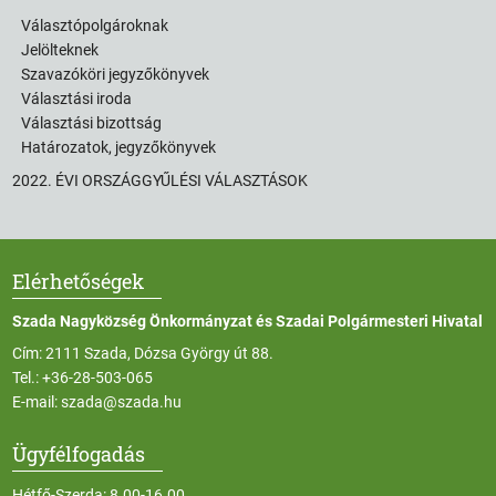
Választópolgároknak
Jelölteknek
Szavazóköri jegyzőkönyvek
Választási iroda
Választási bizottság
Határozatok, jegyzőkönyvek
2022. ÉVI ORSZÁGGYŰLÉSI VÁLASZTÁSOK
Elérhetőségek
Szada Nagyközség Önkormányzat és Szadai Polgármesteri Hivatal
Cím: 2111 Szada, Dózsa György út 88.
Tel.:
+36-28-503-065
E-mail:
szada@szada.hu
Ügyfélfogadás
Hétfő-Szerda: 8.00-16.00