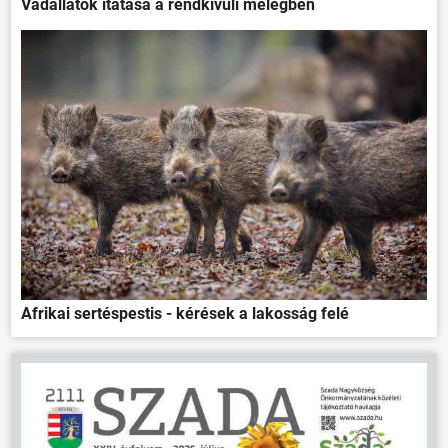
Vadállatok itatása a rendkívüli melegben
Afrikai sertéspestis - kérések a lakosság felé