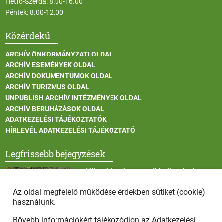
Hétfő-Szerda: 8.00-16.00
Péntek: 8.00-12.00
Közérdekű
ARCHÍV ÖNKORMÁNYZATI OLDAL
ARCHÍV ESEMÉNYEK OLDAL
ARCHÍV DOKUMENTUMOK OLDAL
ARCHÍV TURIZMUS OLDAL
UNPUBLISH ARCHÍV INTÉZMÉNYEK OLDAL
ARCHÍV BERUHÁZÁSOK OLDAL
ADATKEZELÉSI TÁJÉKOZTATÓK
HÍRLEVÉL ADATKEZELÉSI TÁJÉKOZTATÓ
Legfrissebb bejegyzések
Vadállatok itatása a rendkívüli melegben
Az oldal megfelelő működése érdekben sütiket (cookie)
használunk.
Bővebb információkért tájékozódjon az
Adatkezelési