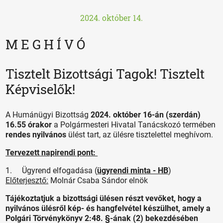
2024. október 14.
M E G H Í V Ó
Tisztelt Bizottsági Tagok! Tisztelt
Képviselők!
A Humánügyi Bizottság
2024. október 16-án (szerdán)
16.55 órakor
a Polgármesteri Hivatal Tanácskozó termében
rendes nyilvános
ülést tart, az ülésre tisztelettel meghívom.
Tervezett napirendi pont:
1. Ügyrend elfogadása (
ügyrendi minta - HB
)
Előterjesztő:
Molnár Csaba Sándor elnök
Tájékoztatjuk a bizottsági ülésen részt vevőket, hogy a
nyilvános ülésről kép- és hangfelvétel készülhet, amely a
Polgári Törvénykönyv 2:48. §-ának (2) bekezdésében