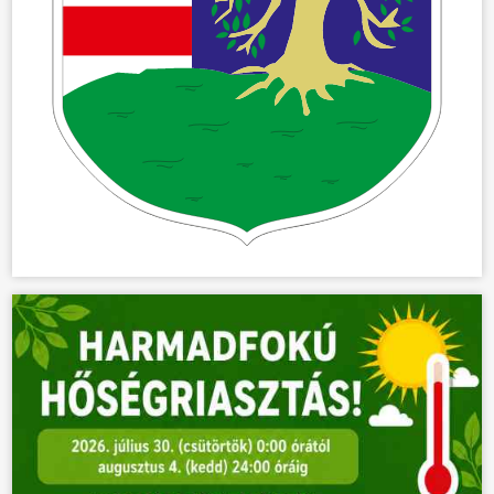
ÖNKORMÁNYZAT
ÜGYINTÉZÉS
KÖZÖSSÉG
HÍREK
VÁLASZTÁSOK