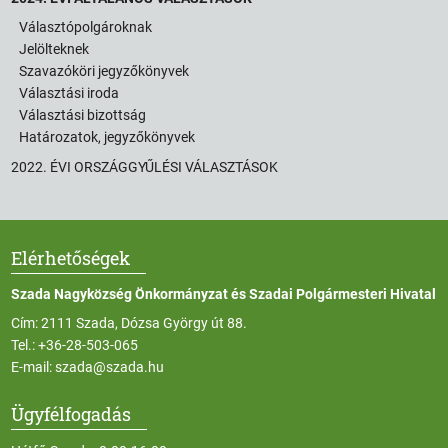
Választópolgároknak
Jelölteknek
Szavazóköri jegyzőkönyvek
Választási iroda
Választási bizottság
Határozatok, jegyzőkönyvek
2022. ÉVI ORSZÁGGYŰLÉSI VÁLASZTÁSOK
Elérhetőségek
Szada Nagyközség Önkormányzat és Szadai Polgármesteri Hivatal
Cím: 2111 Szada, Dózsa György út 88.
Tel.:
+36-28-503-065
E-mail:
szada@szada.hu
Ügyfélfogadás