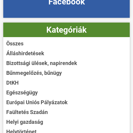
Facebook
Kategóriák
Összes
Álláshirdetések
Bizottsági ülések, napirendek
Bűnmegelőzés, bűnügy
DtKH
Egészségügy
Európai Uniós Pályázatok
Faültetés Szadán
Helyi gazdaság
Helytörténet