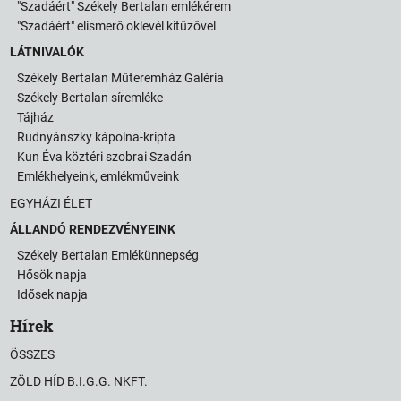
"Szadáért" Székely Bertalan emlékérem
"Szadáért" elismerő oklevél kitűzővel
LÁTNIVALÓK
Székely Bertalan Műteremház Galéria
Székely Bertalan síremléke
Tájház
Rudnyánszky kápolna-kripta
Kun Éva köztéri szobrai Szadán
Emlékhelyeink, emlékműveink
EGYHÁZI ÉLET
ÁLLANDÓ RENDEZVÉNYEINK
Székely Bertalan Emlékünnepség
Hősök napja
Idősek napja
Hírek
ÖSSZES
ZÖLD HÍD B.I.G.G. NKFT.