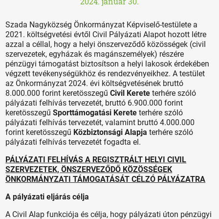
2024. január 30.
Szada Nagyközség Önkormányzat Képviselő-testülete a
2021. költségvetési évtől Civil Pályázati Alapot hozott létre
azzal a céllal, hogy a helyi önszerveződő közösségek (civil
szervezetek, egyházak és magánszemélyek) részére
pénzügyi támogatást biztosítson a helyi lakosok érdekében
végzett tevékenységükhöz és rendezvényeikhez. A testület
az Önkormányzat 2024. évi költségvetésének bruttó
8.000.000 forint keretösszegű
Civil Kerete
terhére szóló
pályázati felhívás tervezetét, bruttó 6.900.000 forint
keretösszegű
Sporttámogatási Kerete
terhére szóló
pályázati felhívás tervezetét, valamint bruttó 4.000.000
forint keretösszegű
Közbiztonsági Alapja
terhére szóló
pályázati felhívás tervezetét fogadta el.
PÁLYÁZATI FELHÍVÁS A REGISZTRÁLT HELYI CIVIL
SZERVEZETEK, ÖNSZERVEZŐDŐ KÖZÖSSÉGEK
ÖNKORMÁNYZATI TÁMOGATÁSÁT CÉLZÓ PÁLYÁZATRA
A pályázati eljárás célja
A Civil Alap funkciója és célja, hogy pályázati úton pénzügyi