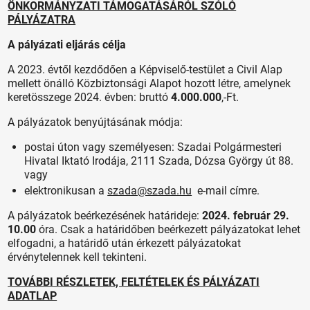
ÖNKORMÁNYZATI TÁMOGATÁSÁRÓL SZÓLÓ
PÁLYÁZATRA
A pályázati eljárás célja
A 2023. évtől kezdődően a Képviselő-testület a Civil Alap
mellett önálló Közbiztonsági Alapot hozott létre, amelynek
keretösszege 2024. évben: bruttó
4.000.000
,-Ft.
A pályázatok benyújtásának módja:
postai úton vagy személyesen: Szadai Polgármesteri
Hivatal Iktató Irodája, 2111 Szada, Dózsa György út 88.
vagy
elektronikusan a
szada@szada.hu
e-mail címre.
A pályázatok beérkezésének határideje:
2024. február 29.
10.00
óra. Csak a határidőben beérkezett pályázatokat lehet
elfogadni, a határidő után érkezett pályázatokat
érvénytelennek kell tekinteni.
TOVÁBBI RÉSZLETEK, FELTÉTELEK ÉS PÁLYÁZATI
ADATLAP