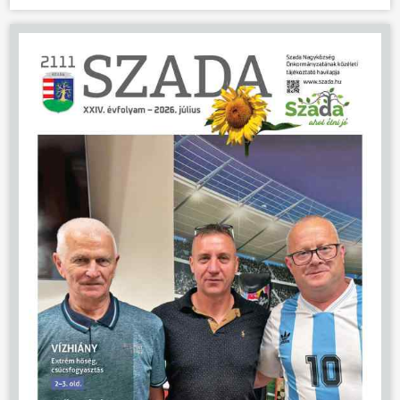
ÖNKORMÁNYZAT
ÜGYINTÉZÉS
KÖZÖSSÉG
HÍREK
VÁLASZTÁSOK