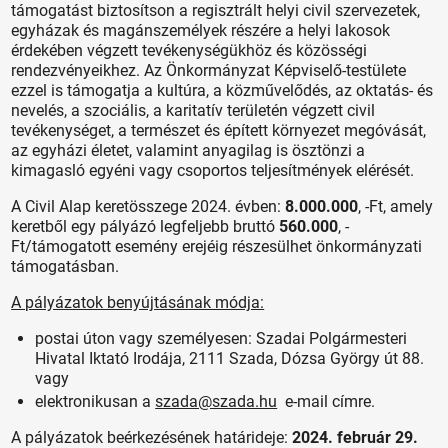
támogatást biztosítson a regisztrált helyi civil szervezetek,
egyházak és magánszemélyek részére a helyi lakosok
érdekében végzett tevékenységükhöz és közösségi
rendezvényeikhez. Az Önkormányzat Képviselő-testülete
ezzel is támogatja a kultúra, a közművelődés, az oktatás- és
nevelés, a szociális, a karitatív területén végzett civil
tevékenységet, a természet és épített környezet megóvását,
az egyházi életet, valamint anyagilag is ösztönzi a
kimagasló egyéni vagy csoportos teljesítmények elérését.
A Civil Alap keretösszege 2024. évben:
8.000.000
, -Ft, amely
keretből egy pályázó legfeljebb bruttó
560.000
, -
Ft/támogatott esemény erejéig részesülhet önkormányzati
támogatásban.
A pályázatok benyújtásának módja:
postai úton vagy személyesen: Szadai Polgármesteri
Hivatal Iktató Irodája, 2111 Szada, Dózsa György út 88.
vagy
elektronikusan a
szada@szada.hu
e-mail címre.
A pályázatok beérkezésének határideje:
2024. február 29.