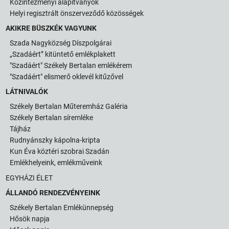
Közintézményi alapítványok
Helyi regisztrált önszerveződő közösségek
AKIKRE BÜSZKÉK VAGYUNK
Szada Nagyközség Díszpolgárai
„Szadáért” kitüntető emlékplakett
"Szadáért" Székely Bertalan emlékérem
"Szadáért" elismerő oklevél kitűzővel
LÁTNIVALÓK
Székely Bertalan Műteremház Galéria
Székely Bertalan síremléke
Tájház
Rudnyánszky kápolna-kripta
Kun Éva köztéri szobrai Szadán
Emlékhelyeink, emlékműveink
EGYHÁZI ÉLET
ÁLLANDÓ RENDEZVÉNYEINK
Székely Bertalan Emlékünnepség
Hősök napja