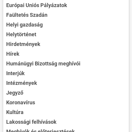
Európai Uniós Pályázatok
Faültetés Szadán
Helyi gazdaság
Helytörténet
Hirdetmények
Hírek
Humánügyi Bizottság meghívói
Interjúk
Intézmények
Jegyző
Koronavírus
Kultúra
Lakossági felhívások
Meghívók és előterjesztések