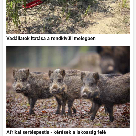
Vadállatok itatása a rendkívüli melegben
Afrikai sertéspestis - kérések a lakosság felé