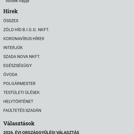
Idősek napja
Hírek
ÖSSZES
ZÖLD HÍD B.I.G.G. NKFT.
KORONAVÍRUS HÍREK
INTERJÚK
SZADA NOVA NKFT.
EGÉSZSÉGÜGY
ÓVODA
POLGÁRMESTER
TESTÜLETI ÜLÉSEK
HELYTÖRTÉNET
FAÜLTETÉS SZADÁN
Választások
2026. ÉVI ORSZÁGGYŰLÉSI VÁLASZTÁS