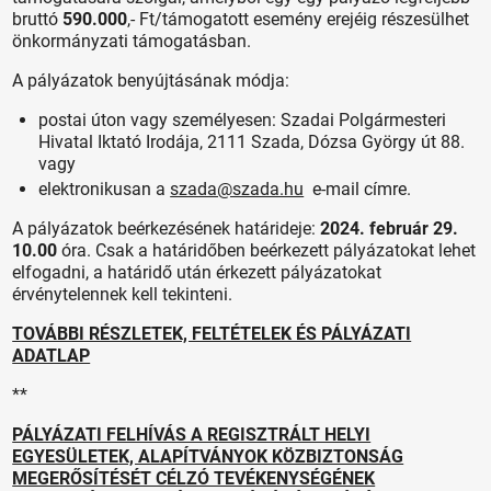
bruttó
590.000
,- Ft/támogatott esemény erejéig részesülhet
önkormányzati támogatásban.
A pályázatok benyújtásának módja:
postai úton vagy személyesen: Szadai Polgármesteri
Hivatal Iktató Irodája, 2111 Szada, Dózsa György út 88.
vagy
elektronikusan a
szada@szada.hu
e-mail címre.
A pályázatok beérkezésének határideje:
2024. február 29.
10.00
óra. Csak a határidőben beérkezett pályázatokat lehet
elfogadni, a határidő után érkezett pályázatokat
érvénytelennek kell tekinteni.
TOVÁBBI RÉSZLETEK, FELTÉTELEK ÉS PÁLYÁZATI
ADATLAP
**
PÁLYÁZATI FELHÍVÁS A REGISZTRÁLT HELYI
EGYESÜLETEK, ALAPÍTVÁNYOK KÖZBIZTONSÁG
MEGERŐSÍTÉSÉT CÉLZÓ TEVÉKENYSÉGÉNEK