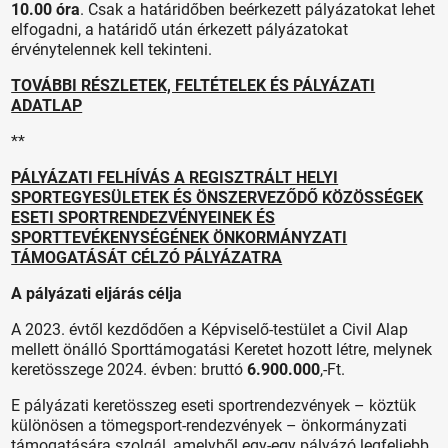
10.00 óra
. Csak a határidőben beérkezett pályázatokat lehet
elfogadni, a határidő után érkezett pályázatokat
érvénytelennek kell tekinteni.
TOVÁBBI RÉSZLETEK, FELTÉTELEK ÉS PÁLYÁZATI
ADATLAP
**
PÁLYÁZATI FELHÍVÁS A REGISZTRÁLT HELYI
SPORTEGYESÜLETEK ÉS ÖNSZERVEZŐDŐ KÖZÖSSÉGEK
ESETI SPORTRENDEZVÉNYEINEK ÉS
SPORTTEVÉKENYSÉGÉNEK ÖNKORMÁNYZATI
TÁMOGATÁSÁT CÉLZÓ PÁLYÁZATRA
A pályázati eljárás célja
A 2023. évtől kezdődően a Képviselő-testület a Civil Alap
mellett önálló Sporttámogatási Keretet hozott létre, melynek
keretösszege 2024. évben: bruttó
6.900.000
,-Ft.
E pályázati keretösszeg eseti sportrendezvények – köztük
különösen a tömegsport-rendezvények – önkormányzati
támogatására szolgál, amelyből egy-egy pályázó legfeljebb