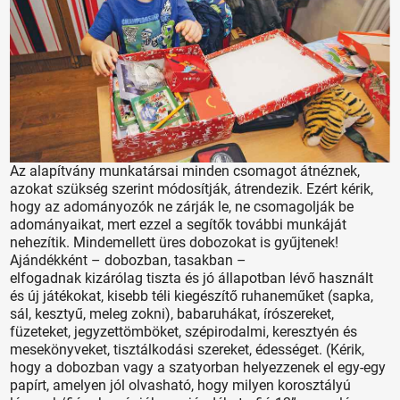
Az alapítvány munkatársai minden csomagot átnéznek,
azokat szükség szerint módosítják, átrendezik. Ezért kérik,
hogy az adományozók ne zárják le, ne csomagolják be
adományaikat, mert ezzel a segítők további munkáját
nehezítik. Mindemellett üres dobozokat is gyűjtenek!
Ajándékként – dobozban, tasakban –
elfogadnak kizárólag tiszta és jó állapotban lévő használt
és új játékokat, kisebb téli kiegészítő ruhaneműket (sapka,
sál, kesztyű, meleg zokni), babaruhákat, írószereket,
füzeteket, jegyzettömböket, szépirodalmi, keresztyén és
mesekönyveket, tisztálkodási szereket, édességet. (Kérik,
hogy a dobozban vagy a szatyorban helyezzenek el egy-egy
papírt, amelyen jól olvasható, hogy milyen korosztályú