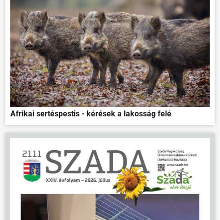
Afrikai sertéspestis - kérések a lakosság felé