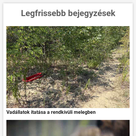
Legfrissebb bejegyzések
Vadállatok itatása a rendkívüli melegben