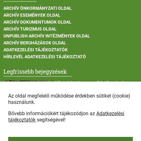
ARCHÍV ÖNKORMÁNYZATI OLDAL
ARCHÍV ESEMÉNYEK OLDAL
ARCHÍV DOKUMENTUMOK OLDAL
ARCHÍV TURIZMUS OLDAL
UNPUBLISH ARCHÍV INTÉZMÉNYEK OLDAL
ARCHÍV BERUHÁZÁSOK OLDAL
ADATKEZELÉSI TÁJÉKOZTATÓK
HÍRLEVÉL ADATKEZELÉSI TÁJÉKOZTATÓ
Legfrissebb bejegyzések
Vadállatok itatása a rendkívüli melegben
Az oldal megfelelő működése érdekben sütiket (cookie)
használunk.
Bővebb információkért tájékozódjon az
Adatkezelési
Afrikai sertéspestis - kérések a lakosság felé
tájékoztatók
segítségével!