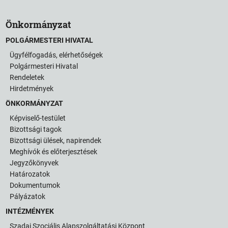
Önkormányzat
POLGÁRMESTERI HIVATAL
Ügyfélfogadás, elérhetőségek
Polgármesteri Hivatal
Rendeletek
Hirdetmények
ÖNKORMÁNYZAT
Képviselő-testület
Bizottsági tagok
Bizottsági ülések, napirendek
Meghívók és előterjesztések
Jegyzőkönyvek
Határozatok
Dokumentumok
Pályázatok
INTÉZMÉNYEK
Szadai Szociális Alapszolgáltatási Központ