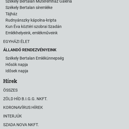
Székely Bertalan Műteremház Galéria
Székely Bertalan síremléke
Tájház
Rudnyánszky kápolna-kripta
Kun Éva köztéri szobrai Szadán
Emlékhelyeink, emlékműveink
EGYHÁZI ÉLET
ÁLLANDÓ RENDEZVÉNYEINK
Székely Bertalan Emlékünnepség
Hősök napja
Idősek napja
Hírek
ÖSSZES
ZÖLD HÍD B.I.G.G. NKFT.
KORONAVÍRUS HÍREK
INTERJÚK
SZADA NOVA NKFT.