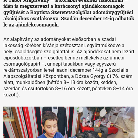
idén is megszervezi a karácsonyi ajándékcsomagok
gyűjtését a Baptista Szeretetszolgálat adománygyűjtési
akciójához csatlakozva. Szadán december 14-ig adhatók
le az ajándékcsomagok.
Az alapítvány az adományokat elsősorban a szadai
lakosság körében kívánja szétosztani, együttműködve a
helyi családsegítő szolgálattal is. Az ajándékokat nem lezárt
cipősdobozokban – esetleg benne mellékelve az ünnepi
csomagolópapírt –, ünnepi tasakban vagy egyszerű
reklámszatyorban lehet leadni december 14-ig a Szociális
Alapszolgáltatási Központban, a Dózsa György út 76. szám
alatt, munkaidőben (hétfőn 8–18 óra között, kedden,
szerdán és csütörtökön 8–16 óra között, pénteken 8–14 óra
között).