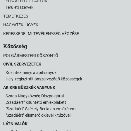
ELSZÁLLÍTOTT AUTÓK
Területi szervek
TEMETKEZÉS
HAGYATÉKI ÜGYEK
KERESKEDELMI TEVÉKENYSÉG VÉGZÉSE
Közösség
POLGÁRMESTERI KÖSZÖNTŐ
CIVIL SZERVEZETEK
Közintézményi alapítványok
Helyi regisztrált önszerveződő közösségek
AKIKRE BÜSZKÉK VAGYUNK
Szada Nagyközség Díszpolgárai
„Szadáért” kitüntető emlékplakett
"Szadáért" Székely Bertalan emlékérem
"Szadáért" elismerő oklevél kitűzővel
LÁTNIVALÓK