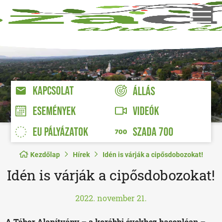
KAPCSOLAT
ÁLLÁS
VIDEÓK
ESEMÉNYEK
EU PÁLYÁZATOK
SZADA 700
Kezdőlap
Hírek
Idén is várják a cipősdobozokat!
Idén is várják a cipősdobozokat!
2022. november 21.
A Tábor Alapítvány – a korábbi évekhez hasonlóan –