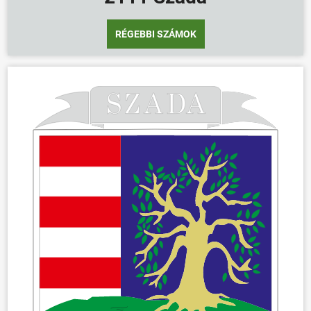
ÜGYINTÉZÉS
KÖZÖSSÉG
RÉGEBBI SZÁMOK
HÍREK
VÁLASZTÁSOK