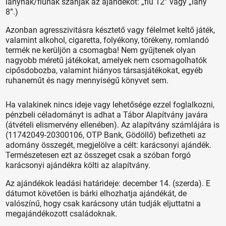
lánynak/fiúnak szánják az ajándékot: „fiú 12” vagy „lány
8”.)
Azonban agresszivitásra késztető vagy félelmet keltő játék,
valamint alkohol, cigaretta, folyékony, törékeny, romlandó
termék ne kerüljön a csomagba! Nem gyűjtenek olyan
nagyobb méretű játékokat, amelyek nem csomagolhatók
cipősdobozba, valamint hiányos társasjátékokat, egyéb
ruhaneműt és nagy mennyiségű könyvet sem.
Ha valakinek nincs ideje vagy lehetősége ezzel foglalkozni,
pénzbeli céladományt is adhat a Tábor Alapítvány javára
(átvételi elismervény ellenében). Az alapítvány számlájára is
(11742049-20300106, OTP Bank, Gödöllő) befizetheti az
adomány összegét, megjelölve a célt: karácsonyi ajándék.
Természetesen ezt az összeget csak a szóban forgó
karácsonyi ajándékra költi az alapítvány.
Az ajándékok leadási határideje: de­cember 14. (szerda). E
dátumot követően is bárki elhozhatja ajándékát, de
valószínű, hogy csak karácsony után tudják eljuttatni a
megajándékozott családoknak.