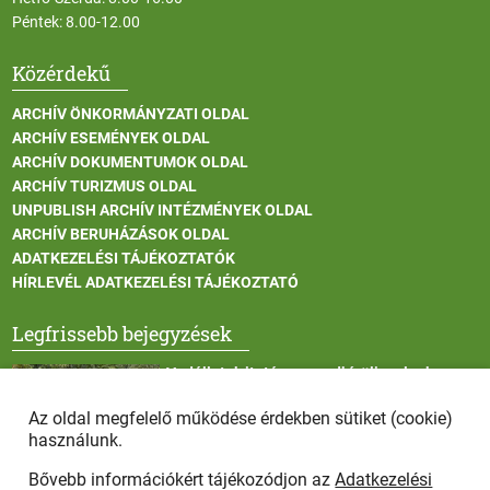
Péntek: 8.00-12.00
Közérdekű
ARCHÍV ÖNKORMÁNYZATI OLDAL
ARCHÍV ESEMÉNYEK OLDAL
ARCHÍV DOKUMENTUMOK OLDAL
ARCHÍV TURIZMUS OLDAL
UNPUBLISH ARCHÍV INTÉZMÉNYEK OLDAL
ARCHÍV BERUHÁZÁSOK OLDAL
ADATKEZELÉSI TÁJÉKOZTATÓK
HÍRLEVÉL ADATKEZELÉSI TÁJÉKOZTATÓ
Legfrissebb bejegyzések
Vadállatok itatása a rendkívüli melegben
Az oldal megfelelő működése érdekben sütiket (cookie)
használunk.
Bővebb információkért tájékozódjon az
Adatkezelési
Afrikai sertéspestis - kérések a lakosság felé