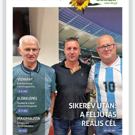
ÖNKORMÁNYZAT
ÜGYINTÉZÉS
KÖZÖSSÉG
HÍREK
VÁLASZTÁSOK