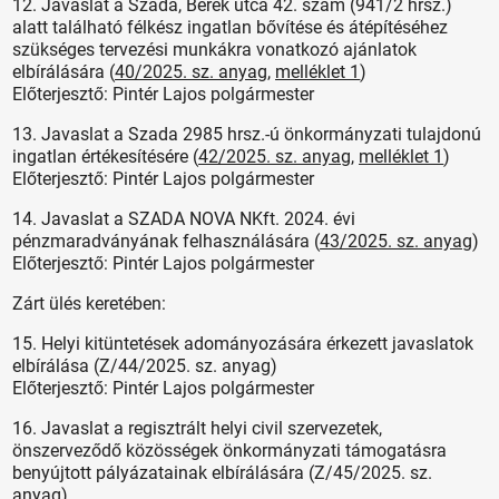
12. Javaslat a Szada, Berek utca 42. szám (941/2 hrsz.)
alatt található félkész ingatlan bővítése és átépítéséhez
szükséges tervezési munkákra vonatkozó ajánlatok
elbírálására (
40/2025. sz. anyag
,
melléklet 1
)
Előterjesztő: Pintér Lajos polgármester
13. Javaslat a Szada 2985 hrsz.-ú önkormányzati tulajdonú
ingatlan értékesítésére (
42/2025. sz. anyag
,
melléklet 1
)
Előterjesztő: Pintér Lajos polgármester
14. Javaslat a SZADA NOVA NKft. 2024. évi
pénzmaradványának felhasználására (
43/2025. sz. anyag
)
Előterjesztő: Pintér Lajos polgármester
Zárt ülés keretében:
15. Helyi kitüntetések adományozására érkezett javaslatok
elbírálása (Z/44/2025. sz. anyag)
Előterjesztő: Pintér Lajos polgármester
16. Javaslat a regisztrált helyi civil szervezetek,
önszerveződő közösségek önkormányzati támogatásra
benyújtott pályázatainak elbírálására (Z/45/2025. sz.
anyag)