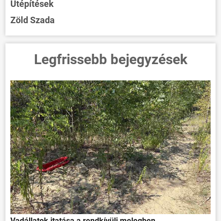
Útépítések
Zöld Szada
Legfrissebb bejegyzések
Vadállatok itatása a rendkívüli melegben