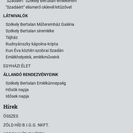
"Szadáért" Székely Bertalan emlékérem
"Szadáért" elismerő oklevél kitűzővel
LÁTNIVALÓK
Székely Bertalan Műteremház Galéria
Székely Bertalan síremléke
Tájház
Rudnyánszky kápolna-kripta
Kun Éva köztéri szobrai Szadán
Emlékhelyeink, emlékműveink
EGYHÁZI ÉLET
ÁLLANDÓ RENDEZVÉNYEINK
Székely Bertalan Emlékünnepség
Hősök napja
Idősek napja
Hírek
ÖSSZES
ZÖLD HÍD B.I.G.G. NKFT.