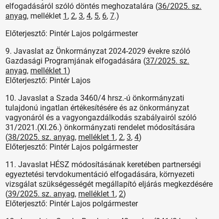
elfogadásáról szóló döntés meghozatalára (
36/2025. sz.
anyag
, melléklet
1
,
2
,
3
,
4
,
5
,
6
,
7
.)
Előterjesztő: Pintér Lajos polgármester
9. Javaslat az Önkormányzat 2024-2029 évekre szóló
Gazdasági Programjának elfogadására (
37/2025. sz.
anyag
,
melléklet 1
)
Előterjesztő: Pintér Lajos
10. Javaslat a Szada 3460/4 hrsz.-ú önkormányzati
tulajdonú ingatlan értékesítésére és az önkormányzat
vagyonáról és a vagyongazdálkodás szabályairól szóló
31/2021.(XI.26.) önkormányzati rendelet módosítására
(
38/2025. sz. anyag
,
m
elléklet 1
,
2
,
3
,
4
)
Előterjesztő: Pintér Lajos polgármester
11. Javaslat HÉSZ módosításának keretében partnerségi
egyeztetési tervdokumentáció elfogadására, környezeti
vizsgálat szükségességét megállapító eljárás megkezdésére
(
39/2025. sz. anya
g,
melléklet 1
,
2
)
Előterjesztő: Pintér Lajos polgármester