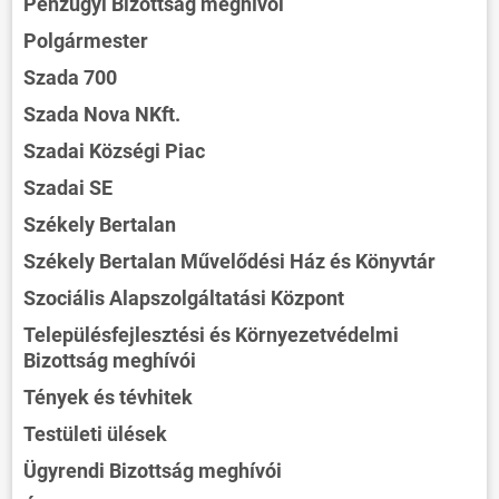
Pénzügyi Bizottság meghívói
Polgármester
Szada 700
Szada Nova NKft.
Szadai Községi Piac
Szadai SE
Székely Bertalan
Székely Bertalan Művelődési Ház és Könyvtár
Szociális Alapszolgáltatási Központ
Településfejlesztési és Környezetvédelmi
Bizottság meghívói
Tények és tévhitek
Testületi ülések
Ügyrendi Bizottság meghívói