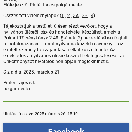
Előterjesztő: Pintér Lajos polgármester
Összesített véleménylapok (
1
.,
2
.,
3A
.,
3B
.,
4
)
Tájékoztatjuk a testületi ülésen részt vevőket, hogy a
nyilvános ülésről kép- és hangfelvétel készülhet, amely a
Polgári Törvénykönyv 2:48. §-ának (2) bekezdésében foglalt
felhatalmazással – mint nyilvános közéleti esemény – az
érintett személy hozzájárulása nélkül közzé tehető. Az
érdeklődők a nyilvános ülésre készített előterjesztéseket az
Önkormányzat hivatalos honlapján megtekinthetik.
S z a d a, 2025. március 21.
Pintér Lajos s.k.
polgármester
Utoljára frissítve:
2025 március 26. 15:10
Facebook