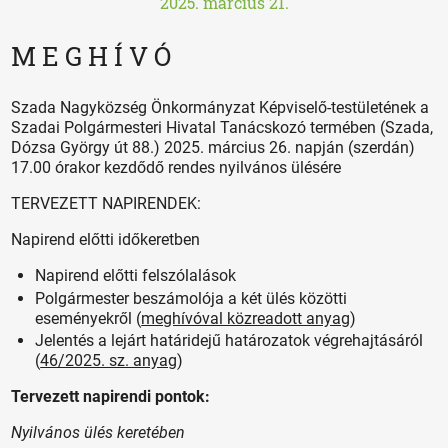
2025. március 21.
M E G H Í V Ó
Szada Nagyközség Önkormányzat Képviselő-testületének a
Szadai Polgármesteri Hivatal Tanácskozó termében (Szada,
Dózsa György út 88.) 2025. március 26. napján (szerdán)
17.00 órakor kezdődő rendes nyilvános ülésére
TERVEZETT NAPIRENDEK:
Napirend előtti időkeretben
Napirend előtti felszólalások
Polgármester beszámolója a két ülés közötti
eseményekről (
meghívóval közreadott anyag
)
Jelentés a lejárt határidejű határozatok végrehajtásáról
(
46/2025. sz. anyag
)
Tervezett napirendi pontok:
Nyilvános ülés keretében