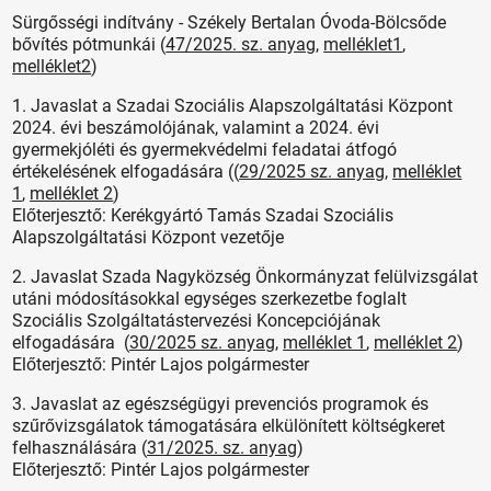
Sürgősségi indítvány - Székely Bertalan Óvoda-Bölcsőde
bővítés pótmunkái (
47/2025. sz. anyag
,
melléklet1
,
melléklet2
)
1. Javaslat a Szadai Szociális Alapszolgáltatási Központ
2024. évi beszámolójának, valamint a 2024. évi
gyermekjóléti és gyermekvédelmi feladatai átfogó
értékelésének elfogadására ((
29/2025 sz. anyag
,
melléklet
1
,
melléklet 2
)
Előterjesztő: Kerékgyártó Tamás Szadai Szociális
Alapszolgáltatási Központ vezetője
2. Javaslat Szada Nagyközség Önkormányzat felülvizsgálat
utáni módosításokkal egységes szerkezetbe foglalt
Szociális Szolgáltatástervezési Koncepciójának
elfogadására (
30/2025 sz. anyag
,
melléklet 1
,
melléklet 2
)
Előterjesztő: Pintér Lajos polgármester
3. Javaslat az egészségügyi prevenciós programok és
szűrővizsgálatok támogatására elkülönített költségkeret
felhasználására (
31/2025. sz. anyag
)
Előterjesztő: Pintér Lajos polgármester