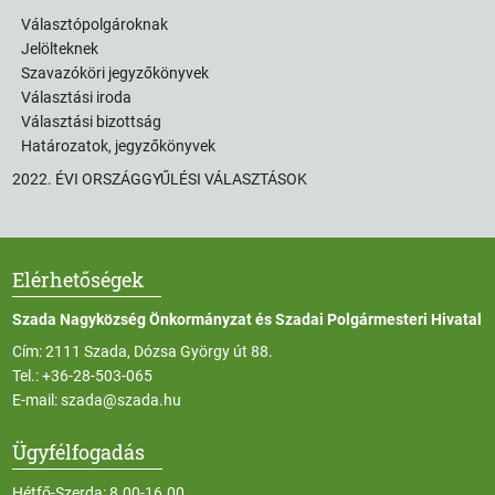
Választópolgároknak
Jelölteknek
Szavazóköri jegyzőkönyvek
Választási iroda
Választási bizottság
Határozatok, jegyzőkönyvek
2022. ÉVI ORSZÁGGYŰLÉSI VÁLASZTÁSOK
Elérhetőségek
Szada Nagyközség Önkormányzat és Szadai Polgármesteri Hivatal
Cím: 2111 Szada, Dózsa György út 88.
Tel.:
+36-28-503-065
E-mail:
szada@szada.hu
Ügyfélfogadás
Hétfő-Szerda: 8.00-16.00