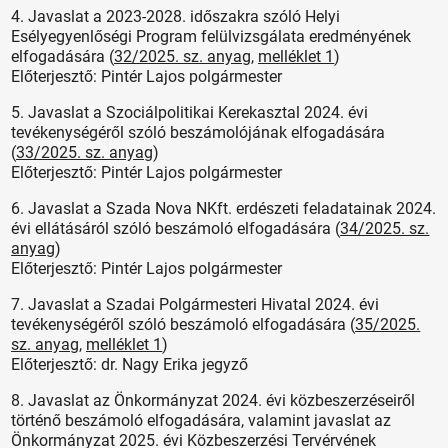
4. Javaslat a 2023-2028. időszakra szóló Helyi
Esélyegyenlőségi Program felülvizsgálata eredményének
elfogadására (
32/2025. sz. anyag
,
melléklet 1
)
Előterjesztő: Pintér Lajos polgármester
5. Javaslat a Szociálpolitikai Kerekasztal 2024. évi
tevékenységéről szóló beszámolójának elfogadására
(
33/2025. sz. anyag
)
Előterjesztő: Pintér Lajos polgármester
6. Javaslat a Szada Nova NKft. erdészeti feladatainak 2024.
évi ellátásáról szóló beszámoló elfogadására (
34/2025. sz.
anyag
)
Előterjesztő: Pintér Lajos polgármester
7. Javaslat a Szadai Polgármesteri Hivatal 2024. évi
tevékenységéről szóló beszámoló elfogadására (
35/2025.
sz. anyag
,
melléklet 1
)
Előterjesztő: dr. Nagy Erika jegyző
8. Javaslat az Önkormányzat 2024. évi közbeszerzéseiről
történő beszámoló elfogadására, valamint javaslat az
Önkormányzat 2025. évi Közbeszerzési Tervérvének