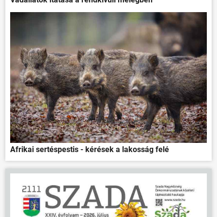
Afrikai sertéspestis - kérések a lakosság felé