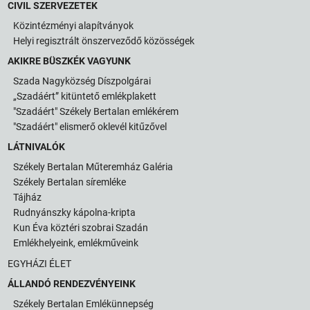
CIVIL SZERVEZETEK
Közintézményi alapítványok
Helyi regisztrált önszerveződő közösségek
AKIKRE BÜSZKÉK VAGYUNK
Szada Nagyközség Díszpolgárai
„Szadáért” kitüntető emlékplakett
"Szadáért" Székely Bertalan emlékérem
"Szadáért" elismerő oklevél kitűzővel
LÁTNIVALÓK
Székely Bertalan Műteremház Galéria
Székely Bertalan síremléke
Tájház
Rudnyánszky kápolna-kripta
Kun Éva köztéri szobrai Szadán
Emlékhelyeink, emlékműveink
EGYHÁZI ÉLET
ÁLLANDÓ RENDEZVÉNYEINK
Székely Bertalan Emlékünnepség