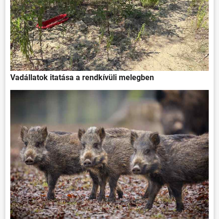
Vadállatok itatása a rendkívüli melegben