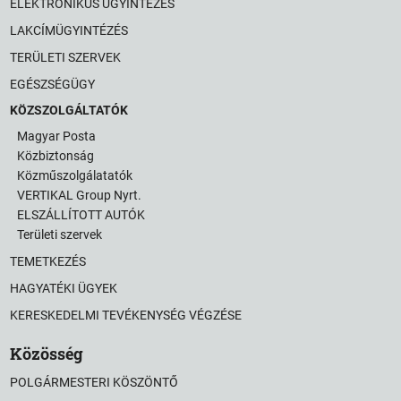
ELEKTRONIKUS ÜGYINTÉZÉS
LAKCÍMÜGYINTÉZÉS
TERÜLETI SZERVEK
EGÉSZSÉGÜGY
KÖZSZOLGÁLTATÓK
Magyar Posta
Közbiztonság
Közműszolgálatatók
VERTIKAL Group Nyrt.
ELSZÁLLÍTOTT AUTÓK
Területi szervek
TEMETKEZÉS
HAGYATÉKI ÜGYEK
KERESKEDELMI TEVÉKENYSÉG VÉGZÉSE
Közösség
POLGÁRMESTERI KÖSZÖNTŐ