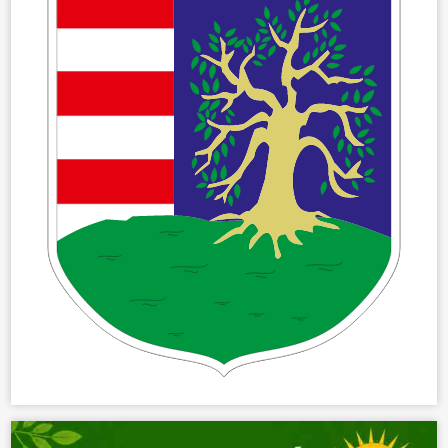
ÖNKORMÁNYZAT
ÜGYINTÉZÉS
KÖZÖSSÉG
HÍREK