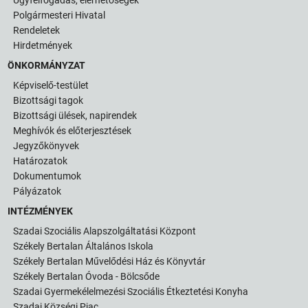
Polgármesteri Hivatal
Rendeletek
Hirdetmények
ÖNKORMÁNYZAT
Képviselő-testület
Bizottsági tagok
Bizottsági ülések, napirendek
Meghívók és előterjesztések
Jegyzőkönyvek
Határozatok
Dokumentumok
Pályázatok
INTÉZMÉNYEK
Szadai Szociális Alapszolgáltatási Központ
Székely Bertalan Általános Iskola
Székely Bertalan Művelődési Ház és Könyvtár
Székely Bertalan Óvoda - Bölcsőde
Szadai Gyermekélelmezési Szociális Étkeztetési Konyha
Szadai Községi Piac