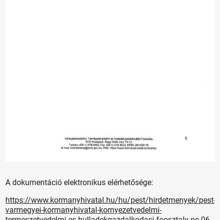
A dokumentáció elektronikus elérhetősége:
https://www.kormanyhivatal.hu/hu/pest/hirdetmenyek/pest-
varmegyei-kormanyhivatal-kornyezetvedelmi-
termeszetvedelmi-es-hulladekgazdalkodasi-foosztaly-pe-06-