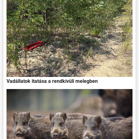
ÖNKORMÁNYZAT
ÜGYINTÉZÉS
KÖZÖSSÉG
HÍREK
Vadállatok itatása a rendkívüli melegben
VÁLASZTÁSOK