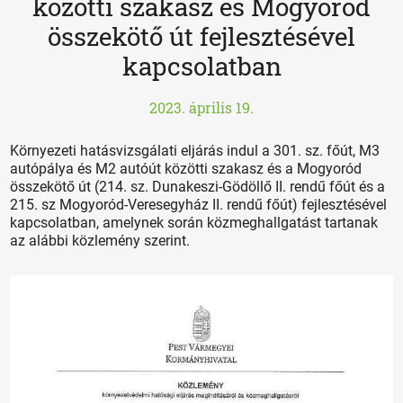
közötti szakasz és Mogyoród
összekötő út fejlesztésével
kapcsolatban
2023. április 19.
Környezeti hatásvizsgálati eljárás indul a 301. sz. főút, M3
autópálya és M2 autóút közötti szakasz és a Mogyoród
összekötő út (214. sz. Dunakeszi-Gödöllő II. rendű főút és a
215. sz Mogyoród-Veresegyház II. rendű főút) fejlesztésével
kapcsolatban, amelynek során közmeghallgatást tartanak
az alábbi közlemény szerint.