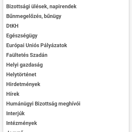
Bizottsági ülések, napirendek
Bűnmegelőzés, bűnügy
DtKH
Egészségügy
Európai Uniós Pályázatok
Faültetés Szadán
Helyi gazdaság
Helytörténet
Hirdetmények
Hírek
Humánügyi Bizottság meghívói
Interjúk
Intézmények