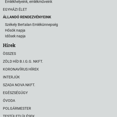
Emlékhelyeink, emlékműveink
EGYHÁZI ÉLET
ÁLLANDÓ RENDEZVÉNYEINK
Székely Bertalan Emlékünnepség
Hősök napja
Idősek napja
Hírek
ÖSSZES
ZÖLD HÍD B.I.G.G. NKFT.
KORONAVÍRUS HÍREK
INTERJÚK
SZADA NOVA NKFT.
EGÉSZSÉGÜGY
ÓVODA
POLGÁRMESTER
TESTÜLETI ÜLÉSEK