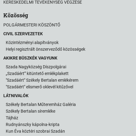
KERESKEDELMI TEVÉKENYSÉG VÉGZÉSE
Közösség
POLGÁRMESTERI KÖSZÖNTŐ
CIVIL SZERVEZETEK
Közintézményi alapítványok
Helyi regisztrált önszerveződő közösségek
AKIKRE BÜSZKÉK VAGYUNK
Szada Nagyközség Díszpolgárai
„Szadáért” kitüntető emlékplakett
"Szadáért" Székely Bertalan emlékérem
"Szadáért" elismerő oklevél kitűzővel
LÁTNIVALÓK
Székely Bertalan Műteremház Galéria
Székely Bertalan síremléke
Tájház
Rudnyánszky kápolna-kripta
Kun Éva köztéri szobrai Szadán