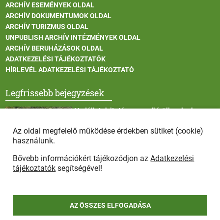
ARCHÍV ESEMÉNYEK OLDAL
ARCHÍV DOKUMENTUMOK OLDAL
ARCHÍV TURIZMUS OLDAL
UNPUBLISH ARCHÍV INTÉZMÉNYEK OLDAL
ARCHÍV BERUHÁZÁSOK OLDAL
ADATKEZELÉSI TÁJÉKOZTATÓK
HÍRLEVÉL ADATKEZELÉSI TÁJÉKOZTATÓ
Legfrissebb bejegyzések
Vadállatok itatása a rendkívüli melegben
Az oldal megfelelő működése érdekben sütiket (cookie)
használunk.
Bővebb információkért tájékozódjon az
Adatkezelési
Afrikai sertéspestis - kérések a lakosság felé
tájékoztatók
segítségével!
AZ ÖSSZES ELFOGADÁSA