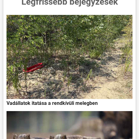
Legfrissebb bejegyzések
Vadállatok itatása a rendkívüli melegben