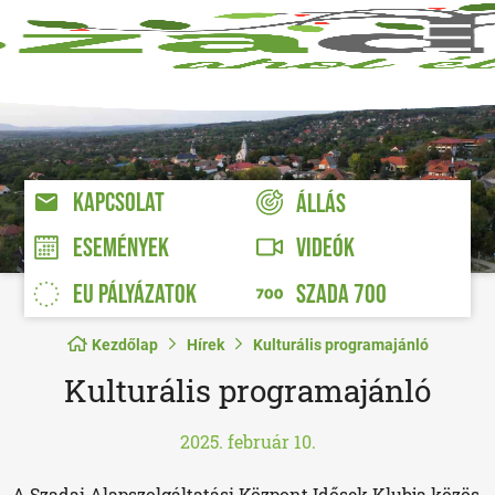
KAPCSOLAT
ÁLLÁS
VIDEÓK
ESEMÉNYEK
EU PÁLYÁZATOK
SZADA 700
Kezdőlap
Hírek
Kulturális programajánló
Kulturális programajánló
2025. február 10.
A Szadai Alapszolgáltatási Központ Idősek Klubja közös