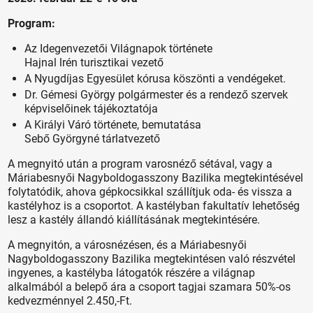
Program:
Az Idegenvezetői Világnapok története
Hajnal lrén turisztikai vezető
A Nyugdíjas Egyesület kórusa köszönti a vendégeket.
Dr. Gémesi György polgármester és a rendező szervek
képviselőinek tájékoztatója
A Királyi Váró története, bemutatása
Sebő Györgyné tárlatvezető
A megnyitó után a program varosnéző sétával, vagy a
Máriabesnyői Nagyboldogasszony Bazilika megtekintésével
folytatódik, ahova gépkocsikkal szállítjuk oda- és vissza a
kastélyhoz is a csoportot. A kastélyban fakultatív lehetőség
lesz a kastély állandó kiállításának megtekintésére.
A megnyitón, a városnézésen, és a Máriabesnyői
Nagyboldogasszony Bazilika megtekintésen való részvétel
ingyenes, a kastélyba látogatók részére a világnap
alkalmából a belepő ára a csoport tagjai szamara 50%-os
kedvezménnyel 2.450,-Ft.