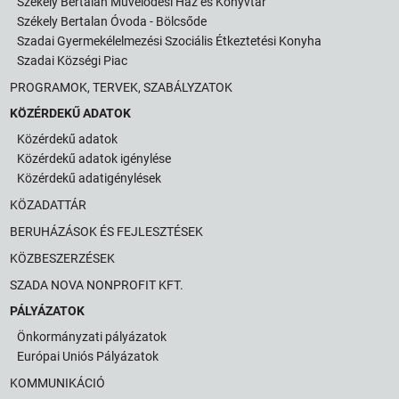
Székely Bertalan Művelődési Ház és Könyvtár
Székely Bertalan Óvoda - Bölcsőde
Szadai Gyermekélelmezési Szociális Étkeztetési Konyha
Szadai Községi Piac
PROGRAMOK, TERVEK, SZABÁLYZATOK
KÖZÉRDEKŰ ADATOK
Közérdekű adatok
Közérdekű adatok igénylése
Közérdekű adatigénylések
KÖZADATTÁR
BERUHÁZÁSOK ÉS FEJLESZTÉSEK
KÖZBESZERZÉSEK
SZADA NOVA NONPROFIT KFT.
PÁLYÁZATOK
Önkormányzati pályázatok
Európai Uniós Pályázatok
KOMMUNIKÁCIÓ