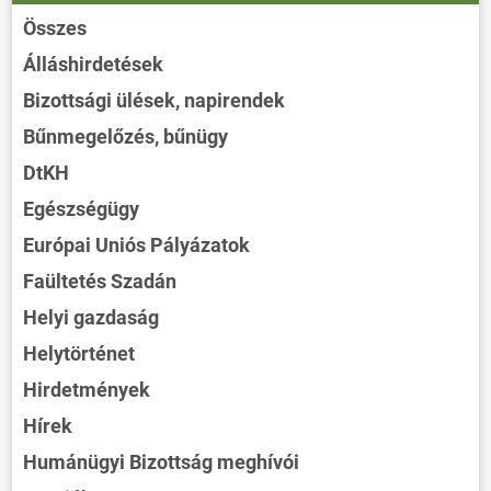
Összes
Álláshirdetések
Bizottsági ülések, napirendek
Bűnmegelőzés, bűnügy
DtKH
Egészségügy
Európai Uniós Pályázatok
Faültetés Szadán
Helyi gazdaság
Helytörténet
Hirdetmények
Hírek
Humánügyi Bizottság meghívói