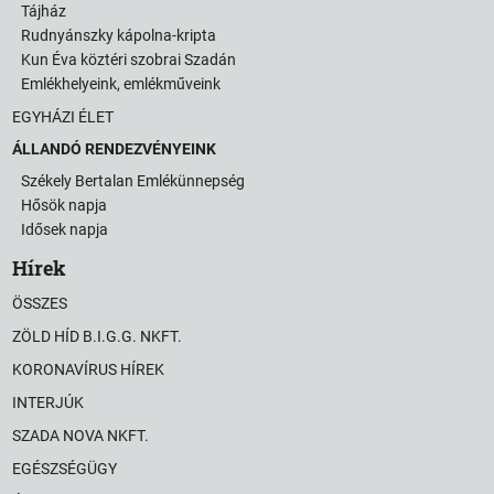
Tájház
Rudnyánszky kápolna-kripta
Kun Éva köztéri szobrai Szadán
Emlékhelyeink, emlékműveink
EGYHÁZI ÉLET
ÁLLANDÓ RENDEZVÉNYEINK
Székely Bertalan Emlékünnepség
Hősök napja
Idősek napja
Hírek
ÖSSZES
ZÖLD HÍD B.I.G.G. NKFT.
KORONAVÍRUS HÍREK
INTERJÚK
SZADA NOVA NKFT.
EGÉSZSÉGÜGY