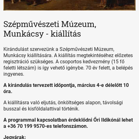
Szépművészeti Múzeum,
Munkácsy - kiállítás
Kirándulást szervezünk a Szépművészeti Múzeum,
Munkácsy kiállítására. A kiállítás megtekintéséhez előzetes
regisztráció szükséges. A csoportos kedvezmény (15 fő
feletti létszám) is így vehető igénybe. 70 év felett, a belépés
ingyenes.
A kirándulás tervezett időpontja, március 4-e délelőtt 10
óra.
A kiállításra való eljutás, önköltséges alapon, távolsági
busszal és kisföldalattival történik.
A programmal kapcsolatban érdeklődni Őri Ildikónál lehet
a +36 70 199 9570-es telefonszámon.
Jegyárak: