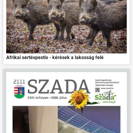
Afrikai sertéspestis - kérések a lakosság felé
ÖNKORMÁNYZAT
ÜGYINTÉZÉS