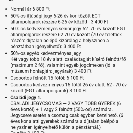
Normál ár 6 800 Ft
50%-os ifjúsági jegy 6-26 év kor között EGT
állampolgárok részére 6-26 év között : 3 400 Ft
50%-os kedvezményes senior jegy 62 -70 év között EGT
állampolgárok részére 62-70 év között (70 év felettiek
részére díjtalan belépő kizárólag a helyszínen a
pénztárban igényelhető): 3 400 Ft
50%-os egyéb kedvezményes jegy
Két vagy több 18 év alatti családtagját kísérő felnőtt/fő
(maximum 2 fő), valamint egyéb jogcímeken (ld. a
múzeum honlapján: jegyárak) 3 400 Ft
Csoportos felnőtt 15 főtől: 6 100 Ft
Csoportos kedvezményes 15 főtől 26 év alatt, 62 - 70 év
között (EGT állampolgárok) 3 100 Ft
Családi jegy 1.
CSALÁDI JEGYCSOMAG — 2 VAGY TÖBB GYEREK (6
éves kortól) + 1 vagy 2 felnőtt (50%-os) számára.
Jegycsere esetén a csomag csak egyben kezelhető. (6
éves kor alatti gyerekek számára a díjtalan belépő a
helyszínen igényelhető külön a pénztárnál.)