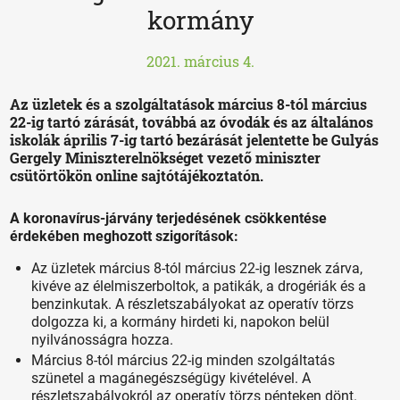
kormány
2021. március 4.
Az üzletek és a szolgáltatások március 8-tól március
22-ig tartó zárását, továbbá az óvodák és az általános
iskolák április 7-ig tartó bezárását jelentette be Gulyás
Gergely Miniszterelnökséget vezető miniszter
csütörtökön online sajtótájékoztatón.
A koronavírus-járvány terjedésének csökkentése
érdekében meghozott szigorítások:
Az üzletek március 8-tól március 22-ig lesznek zárva,
kivéve az élelmiszerboltok, a patikák, a drogériák és a
benzinkutak. A részletszabályokat az operatív törzs
dolgozza ki, a kormány hirdeti ki, napokon belül
nyilvánosságra hozza.
Március 8-tól március 22-ig minden szolgáltatás
szünetel a magánegészségügy kivételével. A
részletszabályokról az operatív törzs pénteken dönt.