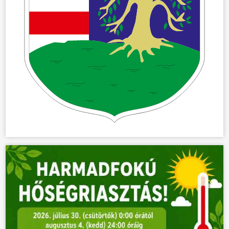
ÖNKORMÁNYZAT
ÜGYINTÉZÉS
KÖZÖSSÉG
HÍREK
VÁLASZTÁSOK