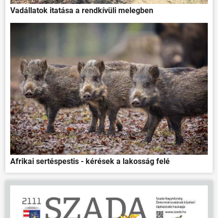
Vadállatok itatása a rendkívüli melegben
Afrikai sertéspestis - kérések a lakosság felé