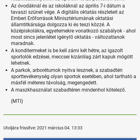
Az óvodáknál és az iskoláknál az április 7-i dátum a
tavaszi szünet vége. A digitális oktatás részleteit az
Emberi Erőforrások Minisztériumának oktatási
államtitkársága dolgozza ki és teszi közzé. A
középiskolákra, egyetemekre vonatkozó szabályok - ahol
most sincs jelenlétet igénylő oktatás - változatlanok
maradnak.
A konditermeket is be kell zárni két hétre, az igazolt
sportolók edzései, meccsei kizárólag zárt kapuk mögött
lehetnek.
A parkok, arborétumok nyitva lesznek, a szabadtéri
sporttevékenység olyan sportok esetében, ahol tartható a
másfél méteres távolság, megengedett.
A maszkhasználat szabadtéren mindenhol kötelező.
(MTI)
Utoljára frissítve:
2021 március 04. 13:33