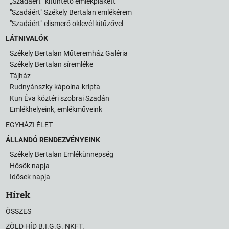
„Szadáért” kitüntető emlékplakett
"Szadáért" Székely Bertalan emlékérem
"Szadáért" elismerő oklevél kitűzővel
LÁTNIVALÓK
Székely Bertalan Műteremház Galéria
Székely Bertalan síremléke
Tájház
Rudnyánszky kápolna-kripta
Kun Éva köztéri szobrai Szadán
Emlékhelyeink, emlékműveink
EGYHÁZI ÉLET
ÁLLANDÓ RENDEZVÉNYEINK
Székely Bertalan Emlékünnepség
Hősök napja
Idősek napja
Hírek
ÖSSZES
ZÖLD HÍD B.I.G.G. NKFT.