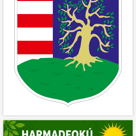
ÖNKORMÁNYZAT
ÜGYINTÉZÉS
KÖZÖSSÉG
HÍREK
VÁLASZTÁSOK