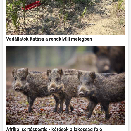
Vadállatok itatása a rendkívüli melegben
Afrikai sertéspestis - kérések a lakosság felé