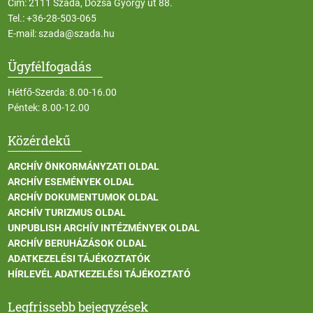
Cím: 2111 Szada, Dózsa György út 88.
Tel.:
+36-28-503-065
E-mail:
szada@szada.hu
Ügyfélfogadás
Hétfő-Szerda: 8.00-16.00
Péntek: 8.00-12.00
Közérdekű
ARCHÍV ÖNKORMÁNYZATI OLDAL
ARCHÍV ESEMÉNYEK OLDAL
ARCHÍV DOKUMENTUMOK OLDAL
ARCHÍV TURIZMUS OLDAL
UNPUBLISH ARCHÍV INTÉZMÉNYEK OLDAL
ARCHÍV BERUHÁZÁSOK OLDAL
ADATKEZELÉSI TÁJÉKOZTATÓK
HÍRLEVÉL ADATKEZELÉSI TÁJÉKOZTATÓ
Legfrissebb bejegyzések