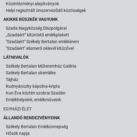
Közintézményi alapítványok
Helyi regisztrált önszerveződő közösségek
AKIKRE BÜSZKÉK VAGYUNK
Szada Nagyközség Díszpolgárai
„Szadáért” kitüntető emlékplakett
"Szadáért" Székely Bertalan emlékérem
"Szadáért" elismerő oklevél kitűzővel
LÁTNIVALÓK
Székely Bertalan Műteremház Galéria
Székely Bertalan síremléke
Tájház
Rudnyánszky kápolna-kripta
Kun Éva köztéri szobrai Szadán
Emlékhelyeink, emlékműveink
EGYHÁZI ÉLET
ÁLLANDÓ RENDEZVÉNYEINK
Székely Bertalan Emlékünnepség
Hősök napja