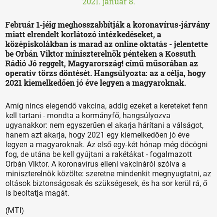
2021. január 8.
Február 1-jéig meghosszabbítják a koronavírus-járvány
miatt elrendelt korlátozó intézkedéseket, a
középiskolákban is marad az online oktatás - jelentette
be Orbán Viktor miniszterelnök pénteken a Kossuth
Rádió Jó reggelt, Magyarország! című műsorában az
operatív törzs döntését. Hangsúlyozta: az a célja, hogy
2021 kiemelkedően jó éve legyen a magyaroknak.
Amíg nincs elegendő vakcina, addig ezeket a kereteket fenn
kell tartani - mondta a kormányfő, hangsúlyozva
ugyanakkor: nem egyszerűen el akarja hárítani a válságot,
hanem azt akarja, hogy 2021 egy kiemelkedően jó éve
legyen a magyaroknak. Az első egy-két hónap még döcögni
fog, de utána be kell gyújtani a rakétákat - fogalmazott
Orbán Viktor. A koronavírus elleni vakcináról szólva a
miniszterelnök közölte: szeretne mindenkit megnyugtatni, az
oltások biztonságosak és szükségesek, és ha sor kerül rá, ő
is beoltatja magát.
(MTI)