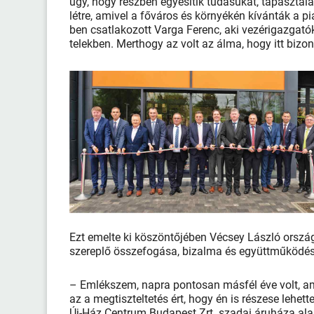
úgy, hogy részben egyesítik tudásukat, tapasztala
létre, amivel a főváros és környékén kívánták a pi
ben csatlakozott Varga Ferenc, aki vezérigazgató
telekben. Merthogy az volt az álma, hogy itt bizon
Ezt emelte ki köszöntőjében Vécsey László országg
szereplő összefogása, bizalma és együttműködése 
– Emlékszem, napra pontosan másfél éve volt, a
az a megtiszteltetés ért, hogy én is részese lehet
Új-Ház Centrum Budapest Zrt. szadai áruháza ala