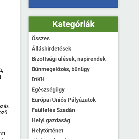
Kategóriák
Összes
Álláshirdetések
Bizottsági ülések, napirendek
n,
Bűnmegelőzés, bűnügy
t
DtKH
Egészségügy
Európai Uniós Pályázatok
ozás
Faültetés Szadán
vező
Helyi gazdaság
Helytörténet
ott