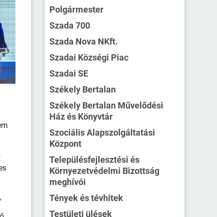
Polgármester
Szada 700
Szada Nova NKft.
Szadai Községi Piac
Szadai SE
Székely Bertalan
Székely Bertalan Művelődési
Ház és Könyvtár
tem
Szociális Alapszolgáltatási
Központ
t
Településfejlesztési és
es
Környezetvédelmi Bizottság
meghívói
,
Tények és tévhitek
Testületi ülések
ző