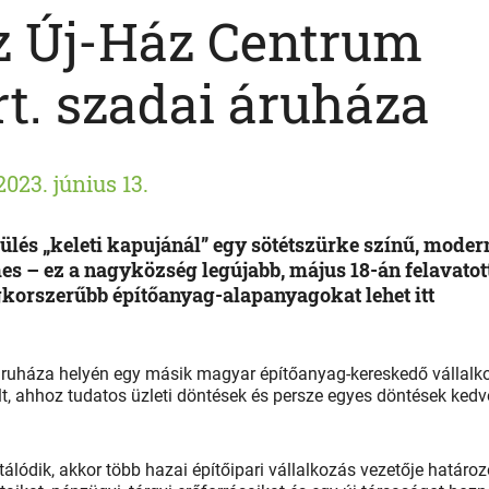
z Új-Ház Centrum
t. szadai áruháza
2023. június 13.
pülés „keleti kapujánál” egy sötétszürke színű, moder
s – ez a nagyközség legújabb, május 18-án felavatot
gkorszerűbb építőanyag-alapanyagokat lehet itt
áruháza helyén egy másik magyar építőanyag-kereskedő vállalk
t, ahhoz tudatos üzleti döntések és persze egyes döntések ked
lódik, akkor több hazai építőipari vállalkozás vezetője határoz