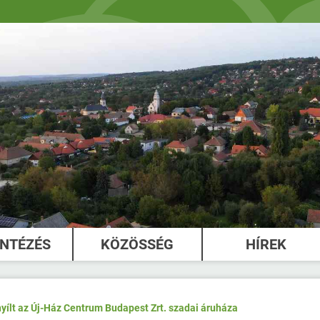
INTÉZÉS
KÖZÖSSÉG
HÍREK
ílt az Új-Ház Centrum Budapest Zrt. szadai áruháza