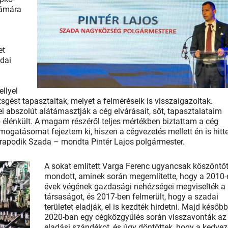
zámára
a
et
adai
ellyel
gést tapasztaltak, melyet a felméréseik is visszaigazoltak.
 abszolút alátámasztják a cég elvárásait, sőt, tapasztalataim
b élénkült. A magam részéről teljes mértékben biztattam a cég
ogatásomat fejeztem ki, hiszen a cégvezetés mellett én is hit
arapodik Szada – mondta Pintér Lajos polgármester.
A sokat említett Varga Ferenc ugyancsak köszöntő
mondott, aminek során megemlítette, hogy a 2010-
évek végének gazdasági nehézségei megviselték a
társaságot, és 2017-ben felmerült, hogy a szadai
területet eladják, el is kezdték hirdetni. Majd később
2020-ban egy cégközgyűlés során visszavonták az
eladási szándékot, és úgy döntöttek, hogy a kedve