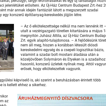
taikat, pénzügyi, tárgyi erőforrásaikat és egy új társaságot hoz
aci jelenlétüket erősíteni. Az Új-Ház Centrum Budapest Zrt.-hez 
ként már annak idején fantáziát látott a megszerzett szadai
y egy korszerű építőanyag-kereskedés jöjjön létre.
– Az ő elkötelezettsége nélkül ma nem lennénk itt 
utalt a vezérigazgató töretlen kitartására a május 1
megnyitón Juhász Attila, az Új-Ház Centrum Budap
Zrt. egyik alapító-tulajdonosa. – A fejlődésünk töret
nem áll meg, hiszen a korábban létesült diósdi
kereskedelmi egység és a csepeli logisztikai bázis,
valamint a szadai bolt mostani átadása után a
közeljövőben Solymáron és Etyeken is a szadaihoz
hasonló, korszerű üzletek nyílnak meg. Attól vagyu
erősek, hogy elkötelezettek vagyunk.
yűlési képviselő is, aki szerint a beruházásban érintett több
is kellett ehhez a sikerhez.
mikor
tem az
pkő-