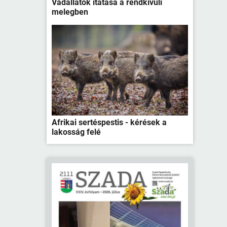
Vadállatok itatása a rendkívüli
melegben
Afrikai sertéspestis - kérések a
lakosság felé