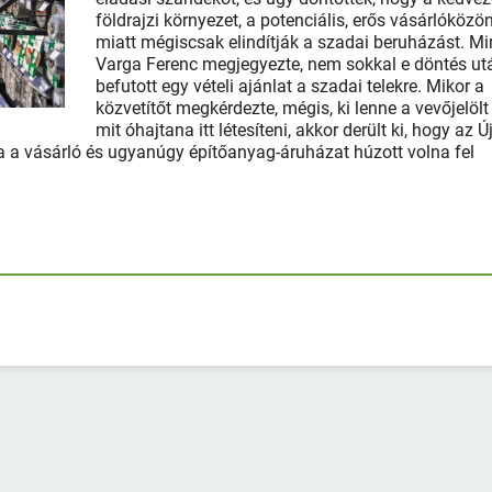
földrajzi környezet, a potenciális, erős vásárlóközö
miatt mégiscsak elindítják a szadai beruházást. Mi
Varga Ferenc megjegyezte, nem sokkal e döntés ut
befutott egy vételi ajánlat a szadai telekre. Mikor a
közvetítőt megkérdezte, mégis, ki lenne a vevőjelölt
mit óhajtana itt létesíteni, akkor derült ki, hogy az Új
a a vásárló és ugyanúgy építőanyag-áruházat húzott volna fel