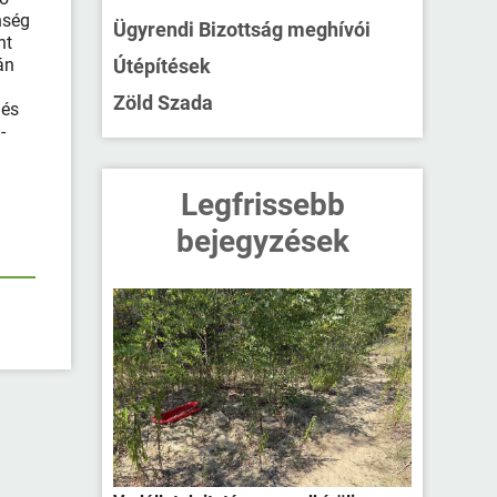
nség
Ügyrendi Bizottság meghívói
nt
án
Útépítések
Zöld Szada
 és
-
Legfrissebb
bejegyzések