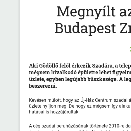
Megnyílt a
Budapest Zr
Aki Gödöllő felől érkezik Szadára, a tele
mégsem hivalkodó épületre lehet figyelme
üzlete, egyben legújabb büszkesége. A le
beszerezni.
Kevésen múlott, hogy az Új-Ház Centrum szadai 
üzlete nyíljon meg. De hogy ez mégsem így alakul
hatásai is hozzájárultak.
A cég szadai beruházásának története 2010-re datá