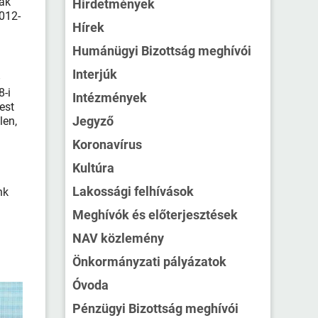
nak
Hirdetmények
2012-
Hírek
Humánügyi Bizottság meghívói
Interjúk
–
8-i
Intézmények
est
Jegyző
len,
Koronavírus
Kultúra
Lakossági felhívások
nk
Meghívók és előterjesztések
NAV közlemény
Önkormányzati pályázatok
Óvoda
Pénzügyi Bizottság meghívói