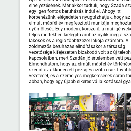
elhelyezésének. Már akkor tudtuk, hogy Szada s
egy igen fontos beruházás indul el. Ahogy itt
körbenézünk, elégedetten nyugtázhatjuk, hogy az
elmúlt másfél év megfeszített munkája meghozt
gyümölcsét. Egy modern, korszerű, a mai igények
teljes mértékben kielégítő áruház nyílik meg a sz
lakosok és a régió többtízezer lakója számára. A
zöldmezős beruházás elindításakor a társaság
vezetősége kifejezetten bizakodó volt az új teleph
kapcsolatban, mert Szadán jó értelemben vett pezs
Elmondhatom, hogy az elmúlt másfél év történései
szerint az akkor érzett pezsgés azóta csak továb
vezetését, és a személyes megkeresések során tám
abban, hogy egy újabb sikeres vállalkozással gy